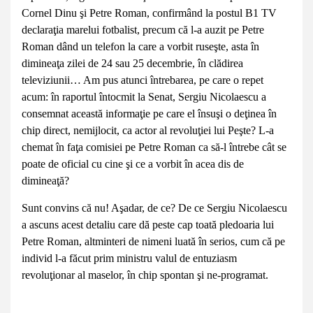
Cornel Dinu şi Petre Roman, confirmând la postul B1 TV
declaraţia marelui fotbalist, precum că l-a auzit pe Petre
Roman dând un telefon la care a vorbit ruseşte, asta în
dimineaţa zilei de 24 sau 25 decembrie, în clădirea
televiziunii… Am pus atunci întrebarea, pe care o repet
acum: în raportul întocmit la Senat, Sergiu Nicolaescu a
consemnat această informaţie pe care el însuşi o deţinea în
chip direct, nemijlocit, ca actor al revoluţiei lui Peşte? L-a
chemat în faţa comisiei pe Petre Roman ca să-l întrebe cât se
poate de oficial cu cine şi ce a vorbit în acea dis de
dimineaţă?
Sunt convins că nu! Aşadar, de ce? De ce Sergiu Nicolaescu
a ascuns acest detaliu care dă peste cap toată pledoaria lui
Petre Roman, altminteri de nimeni luată în serios, cum că pe
individ l-a făcut prim ministru valul de entuziasm
revoluţionar al maselor, în chip spontan şi ne-programat.