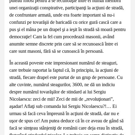
puteau folosi pentru a se recunoaşte între ei numai membrii
unei organizaţii conspirative, participanţi la acţiuni de stradă,
de confruntare armată, unde era foarte important să nu-i
confunzi pe tovarăşii de baricadă cu orice gură cască care a
pus şi el mâna pe un drapel şi a ieşit în stradă să moară pentru
democraţie! Cam la fel cum procedează masonii, având
anumite semne discrete prin care să se recunoască între ei
care sunt masoni, fără să se cunoască în persoană.
În această poveste este impresionant numărul de steaguri,
care trebuie raportat la faptul că, în principiu, la acţiuni de
stradă, fiecare drapel este purtat de un grup de persoane. Cu
alte cuvinte, numărul steagurilor, 3600, ne dă un indiciu
despre numărul tovarăşilor de stindard ai lui Sergiu
Nicolaescu: zeci de mii! Zeci de mii de „revoluţionari”,
aşadar! Aflaţi sub comanda lui Sergiu Nicolaescu?!… Ei
urmau să facă ceva împreună în acţiuni de stradă, dar nu e
uşor de spus ce! Am putea deduce că în ce aveau de gând să
facă se simţeau stânjeniţi de românii care deja erau în stradă,