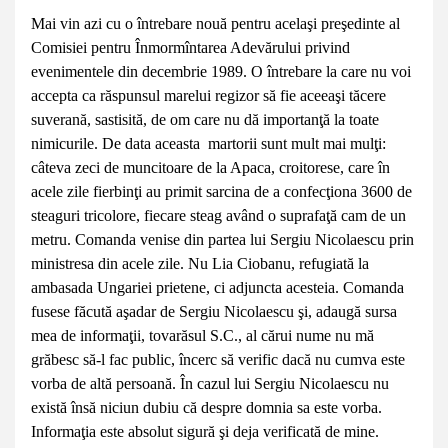
Mai vin azi cu o întrebare nouă pentru acelaşi preşedinte al
Comisiei pentru Înmormîntarea Adevărului privind
evenimentele din decembrie 1989. O întrebare la care nu voi
accepta ca răspunsul marelui regizor să fie aceeaşi tăcere
suverană, sastisită, de om care nu dă importanţă la toate
nimicurile. De data aceasta martorii sunt mult mai mulţi:
câteva zeci de muncitoare de la Apaca, croitorese, care în
acele zile fierbinţi au primit sarcina de a confecţiona 3600 de
steaguri tricolore, fiecare steag având o suprafaţă cam de un
metru. Comanda venise din partea lui Sergiu Nicolaescu prin
ministresa din acele zile. Nu Lia Ciobanu, refugiată la
ambasada Ungariei prietene, ci adjuncta acesteia. Comanda
fusese făcută aşadar de Sergiu Nicolaescu şi, adaugă sursa
mea de informaţii, tovarăsul S.C., al cărui nume nu mă
grăbesc să-l fac public, încerc să verific dacă nu cumva este
vorba de altă persoană. În cazul lui Sergiu Nicolaescu nu
există însă niciun dubiu că despre domnia sa este vorba.
Informaţia este absolut sigură şi deja verificată de mine.