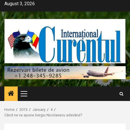
Skip
August 3, 2026
to
content
Primary
Menu
Home
2013
January
4
Când ne va spune Sergiu Nicolaescu adevărul?