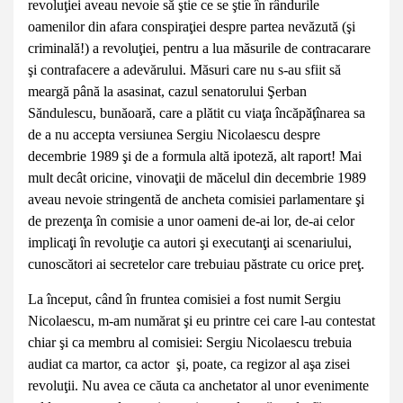
revoluţiei aveau nevoie să ştie ce se ştie în rândurile
oamenilor din afara conspiraţiei despre partea nevăzută (şi
criminală!) a revoluţiei, pentru a lua măsurile de contracarare
şi contrafacere a adevărului. Măsuri care nu s-au sfiit să
meargă până la asasinat, cazul senatorului Şerban
Săndulescu, bunăoară, care a plătit cu viaţa încăpăţînarea sa
de a nu accepta versiunea Sergiu Nicolaescu despre
decembrie 1989 şi de a formula altă ipoteză, alt raport! Mai
mult decât oricine, vinovaţii de măcelul din decembrie 1989
aveau nevoie stringentă de ancheta comisiei parlamentare şi
de prezenţa în comisie a unor oameni de-ai lor, de-ai celor
implicaţi în revoluţie ca autori şi executanţi ai scenariului,
cunoscători ai secretelor care trebuiau păstrate cu orice preţ.
La început, când în fruntea comisiei a fost numit Sergiu
Nicolaescu, m-am numărat şi eu printre cei care l-au contestat
chiar şi ca membru al comisiei: Sergiu Nicolaescu trebuia
audiat ca martor, ca actor şi, poate, ca regizor al aşa zisei
revoluţii. Nu avea ce căuta ca anchetator al unor evenimente