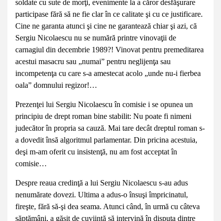
soldate cu sute de morţi, evenimente la a căror desfăşurare
participase fără să ne fie clar în ce calitate şi cu ce justificare.
Cine ne garanta atunci şi cine ne garantează chiar şi azi, că
Sergiu Nicolaescu nu se numără printre vinovaţii de
carnagiul din decembrie 1989?! Vinovat pentru premeditarea
acestui masacru sau „numai” pentru neglijenţa sau
incompetenţa cu care s-a amestecat acolo „unde nu-i fierbea
oala” domnului regizor!…
Prezenţei lui Sergiu Nicolaescu în comisie i se opunea un
principiu de drept roman bine stabilit: Nu poate fi nimeni
judecător în propria sa cauză. Mai tare decât dreptul roman s-
a dovedit însă algoritmul parlamentar. Din pricina acestuia,
deşi m-am oferit cu insistenţă, nu am fost acceptat în
comisie…
Despre reaua credinţă a lui Sergiu Nicolaescu s-au adus
nenumărate dovezi. Ultima a adus-o însuşi împricinatul,
fireşte, fără să-şi dea seama. Atunci când, în urmă cu câteva
săptămâni, a găsit de cuviinţă să intervină în disputa dintre