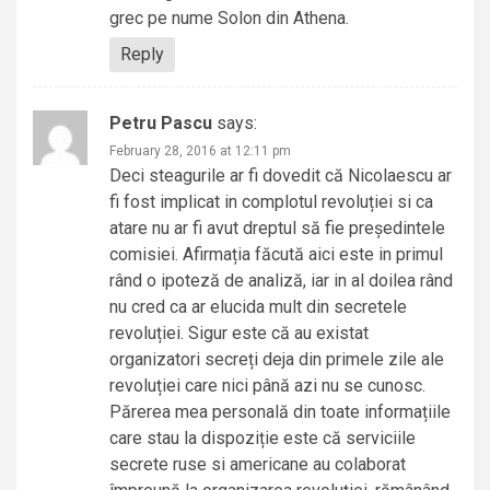
grec pe nume Solon din Athena.
Reply
Petru Pascu
says:
February 28, 2016 at 12:11 pm
Deci steagurile ar fi dovedit că Nicolaescu ar
fi fost implicat in complotul revoluției si ca
atare nu ar fi avut dreptul să fie președintele
comisiei. Afirmația făcută aici este in primul
rând o ipoteză de analiză, iar in al doilea rând
nu cred ca ar elucida mult din secretele
revoluției. Sigur este că au existat
organizatori secreți deja din primele zile ale
revoluției care nici până azi nu se cunosc.
Părerea mea personală din toate informațiile
care stau la dispoziție este că serviciile
secrete ruse si americane au colaborat