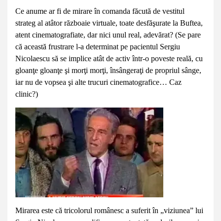
Ce anume ar fi de mirare în comanda făcută de vestitul
strateg al atâtor războaie virtuale, toate desfăşurate la Buftea,
atent cinematografiate, dar nici unul real, adevărat? (Se pare
că această frustrare l-a determinat pe pacientul Sergiu
Nicolaescu să se implice atât de activ într-o poveste reală, cu
gloanţe gloanţe şi morţi morţi, însângeraţi de propriul sânge,
iar nu de vopsea şi alte trucuri cinematografice… Caz
clinic?)
Mirarea este că tricolorul românesc a suferit în „viziunea” lui