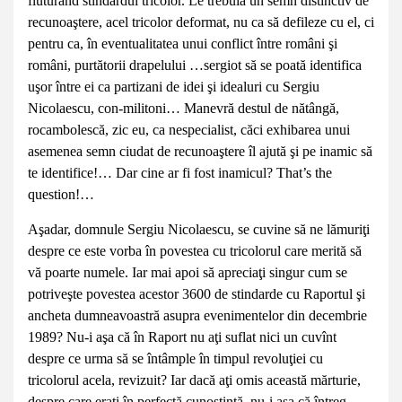
fluturând stindardul tricolor. Le trebuia un semn distinctiv de
recunoaştere, acel tricolor deformat, nu ca să defileze cu el, ci
pentru ca, în eventualitatea unui conflict între români şi
români, purtătorii drapelului …sergiot să se poată identifica
uşor între ei ca partizani de idei şi idealuri cu Sergiu
Nicolaescu, con-militoni… Manevră destul de nătângă,
rocambolescă, zic eu, ca nespecialist, căci exhibarea unui
asemenea semn ciudat de recunoaştere îl ajută şi pe inamic să
te identifice!… Dar cine ar fi fost inamicul? That’s the
question!…
Aşadar, domnule Sergiu Nicolaescu, se cuvine să ne lămuriţi
despre ce este vorba în povestea cu tricolorul care merită să
vă poarte numele. Iar mai apoi să apreciaţi singur cum se
potriveşte povestea acestor 3600 de stindarde cu Raportul şi
ancheta dumneavoastră asupra evenimentelor din decembrie
1989? Nu-i aşa că în Raport nu aţi suflat nici un cuvînt
despre ce urma să se întâmple în timpul revoluţiei cu
tricolorul acela, revizuit? Iar dacă aţi omis această mărturie,
despre care eraţi în perfectă cunoştinţă, nu-i aşa că întreg