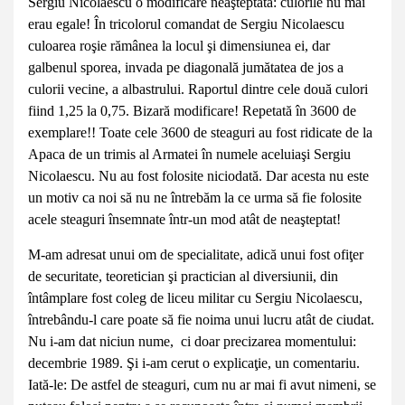
Sergiu Nicolaescu o modificare neaşteptată: culorile nu mai
erau egale! În tricolorul comandat de Sergiu Nicolaescu
culoarea roşie rămânea la locul şi dimensiunea ei, dar
galbenul sporea, invada pe diagonală jumătatea de jos a
culorii vecine, a albastrului. Raportul dintre cele două culori
fiind 1,25 la 0,75. Bizară modificare! Repetată în 3600 de
exemplare!! Toate cele 3600 de steaguri au fost ridicate de la
Apaca de un trimis al Armatei în numele aceluiaşi Sergiu
Nicolaescu. Nu au fost folosite niciodată. Dar acesta nu este
un motiv ca noi să nu ne întrebăm la ce urma să fie folosite
acele steaguri însemnate într-un mod atât de neaşteptat!
M-am adresat unui om de specialitate, adică unui fost ofiţer
de securitate, teoretician şi practician al diversiunii, din
întâmplare fost coleg de liceu militar cu Sergiu Nicolaescu,
întrebându-l care poate să fie noima unui lucru atât de ciudat.
Nu i-am dat niciun nume, ci doar precizarea momentului:
decembrie 1989. Şi i-am cerut o explicaţie, un comentariu.
Iată-le: De astfel de steaguri, cum nu ar mai fi avut nimeni, se