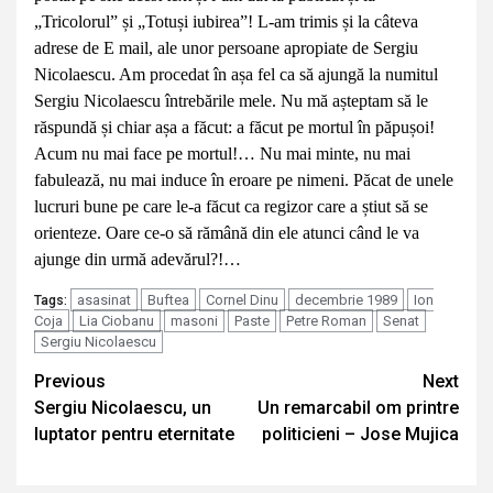
„Tricolorul” și „Totuși iubirea”! L-am trimis și la câteva
adrese de E mail, ale unor persoane apropiate de Sergiu
Nicolaescu. Am procedat în așa fel ca să ajungă la numitul
Sergiu Nicolaescu întrebările mele. Nu mă așteptam să le
răspundă și chiar așa a făcut: a făcut pe mortul în păpușoi!
Acum nu mai face pe mortul!… Nu mai minte, nu mai
fabulează, nu mai induce în eroare pe nimeni. Păcat de unele
lucruri bune pe care le-a făcut ca regizor care a știut să se
orienteze. Oare ce-o să rămână din ele atunci când le va
ajunge din urmă adevărul?!…
asasinat
Buftea
Cornel Dinu
decembrie 1989
Ion
Tags:
Coja
Lia Ciobanu
masoni
Paste
Petre Roman
Senat
Sergiu Nicolaescu
Continue
Previous
Next
Sergiu Nicolaescu, un
Un remarcabil om printre
Reading
luptator pentru eternitate
politicieni – Jose Mujica