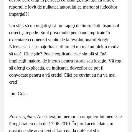
raportul e lovit de nulitatea autorului ca martor şi judecător
imparţial?!
Un sfat: să nu negaţi şi să nu trageţi de timp. Daţi răspunsul
corect şi repede. Sunt prea multe persoane implicate în
executarea comenzii venite de la revoluţionarul Sergiu
Nicolaescu. Iar majoritatea dintre ei nu mai au niciun motiv
să tacă. Cine ştie? Poate explicaţia este simplă şi fără
implicaţii majore, de interes pentru istorie sau justiţie. Vă rog
să oferiţi explicaţia, cu indicarea dovezilor ce pot fi
convocate pentru a vă crede! Căci pe cuvînt eu nu vă mai
cred!
Ion Coja
Post scriptum
: Acest text, în memoria computerului meu este
înregistrat cu data de 17.06.2010. În jurul acelei date am
postat pe site acest text și l-am dat la publicat și la