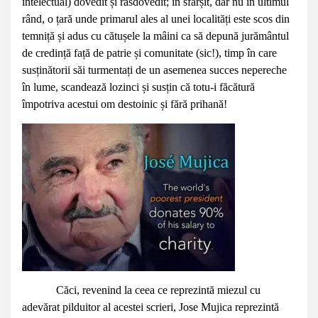
intelectual) dovedit și răsdovedit; în sfârșit, dar nu în ultimul
rând, o țară unde primarul ales al unei localități este scos din
temniță și adus cu cătușele la mâini ca să depună jurământul
de credință față de patrie și comunitate (sic!), timp în care
susținătorii săi turmentați de un asemenea succes nepereche
în lume, scandează lozinci și susțin că totu-i făcătură
împotriva acestui om destoinic și fără prihană!
Căci, revenind la ceea ce reprezintă miezul cu
adevărat pilduitor al acestei scrieri, Jose Mujica reprezintă