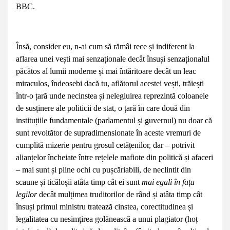
BBC.
Însă, consider eu, n-ai cum să rămâi rece și indiferent la
aflarea unei vești mai senzaționale decât însuși senzaționalul
păcătos al lumii moderne și mai întăritoare decât un leac
miraculos, îndeosebi dacă tu, aflătorul acestei vești, trăiești
într-o țară unde necinstea și nelegiuirea reprezintă coloanele
de susținere ale politicii de stat, o țară în care două din
instituțiile fundamentale (parlamentul și guvernul) nu doar că
sunt revoltător de supradimensionate în aceste vremuri de
cumplită mizerie pentru grosul cetățenilor, dar – potrivit
alianțelor încheiate între rețelele mafiote din politică și afaceri
– mai sunt și pline ochi cu pușcăriabili, de neclintit din
scaune și ticăloșii atâta timp cât ei sunt
mai egali în fața
legilor
decât mulțimea truditorilor de rând și atâta timp cât
însuși primul ministru tratează cinstea, corectitudinea și
legalitatea cu nesimțirea golănească a unui plagiator (hoț