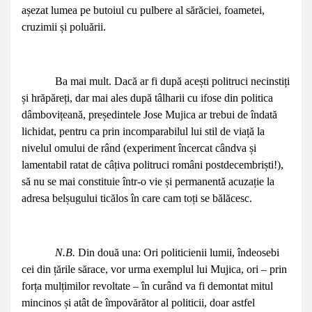
așezat lumea pe butoiul cu pulbere al sărăciei, foametei,
cruzimii și poluării.
Ba mai mult. Dacă ar fi după acești politruci necinstiți
și hrăpăreți, dar mai ales după tâlharii cu ifose din politica
dâmbovițeană, președintele Jose Mujica ar trebui de îndată
lichidat, pentru ca prin incomparabilul lui stil de viață la
nivelul omului de rând (experiment încercat cândva și
lamentabil ratat de câțiva politruci români postdecembriști!),
să nu se mai constituie într-o vie și permanentă acuzație la
adresa belșugului ticălos în care cam toți se bălăcesc.
N.B.
Din două una: Ori politicienii lumii, îndeosebi
cei din țările sărace, vor urma exemplul lui Mujica, ori – prin
forța mulțimilor revoltate – în curând va fi demontat mitul
mincinos și atât de împovărător al politicii, doar astfel