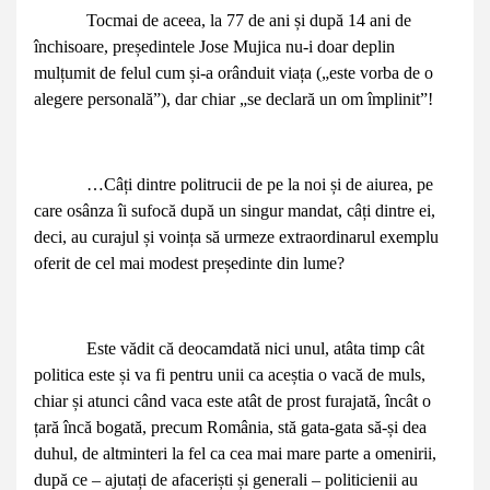
Tocmai de aceea, la 77 de ani și după 14 ani de
închisoare, președintele Jose Mujica nu-i doar deplin
mulțumit de felul cum și-a orânduit viața („este vorba de o
alegere personală”), dar chiar „se declară un om împlinit”!
…Câți dintre politrucii de pe la noi și de aiurea, pe
care osânza îi sufocă după un singur mandat, câți dintre ei,
deci, au curajul și voința să urmeze extraordinarul exemplu
oferit de cel mai modest președinte din lume?
Este vădit că deocamdată nici unul, atâta timp cât
politica este și va fi pentru unii ca aceștia o vacă de muls,
chiar și atunci când vaca este atât de prost furajată, încât o
țară încă bogată, precum România, stă gata-gata să-și dea
duhul, de altminteri la fel ca cea mai mare parte a omenirii,
după ce – ajutați de afaceriști și generali – politicienii au