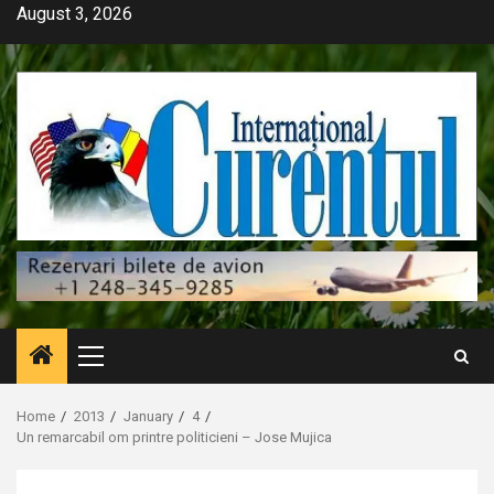
Skip
August 3, 2026
to
content
Primary
Menu
Home
2013
January
4
Un remarcabil om printre politicieni – Jose Mujica