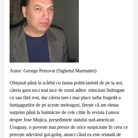
Autor: George Petrovai (Sighetul Marmatiei)
Obișnuit până la scârbă cu fauna politicianistă de pe la noi,
căreia gura nu-i mai tace de zorul atâtor minciuni îndrugate
cu sau fără rost, dar căreia tare-i mai place iarba fragedă a
furtișagurilor de pe aceste meleaguri, firește că am rămas
surprins până la buimăcire de cele citite în revista
Lumea
despre Jose Mujica, președintele statului sud-american
Uruguay, o poveste mai presus de orice suspiciune în ceea ce
privește adevărul gol-goluț, atunci când ea este relatată de