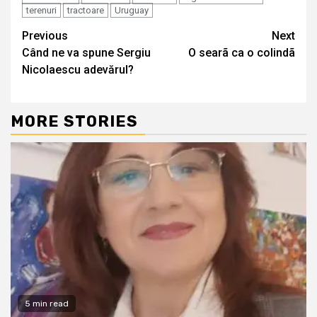
terenuri
tractoare
Uruguay
Continue
Previous
Next
Când ne va spune Sergiu
O searã ca o colindã
Reading
Nicolaescu adevărul?
MORE STORIES
5 min read