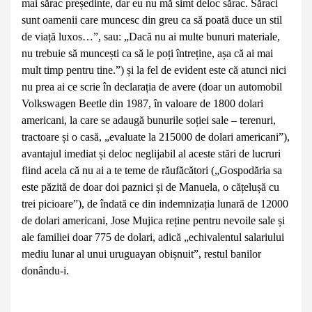
mai sărac președinte, dar eu nu mă simt deloc sărac. Săraci
sunt oamenii care muncesc din greu ca să poată duce un stil
de viață luxos…”, sau: „Dacă nu ai multe bunuri materiale,
nu trebuie să muncești ca să le poți întreține, așa că ai mai
mult timp pentru tine.”) și la fel de evident este că atunci nici
nu prea ai ce scrie în declarația de avere (doar un automobil
Volkswagen Beetle din 1987, în valoare de 1800 dolari
americani, la care se adaugă bunurile soției sale – terenuri,
tractoare și o casă, „evaluate la 215000 de dolari americani”),
avantajul imediat și deloc neglijabil al aceste stări de lucruri
fiind acela că nu ai a te teme de răufăcători („Gospodăria sa
este păzită de doar doi paznici și de Manuela, o cățelușă cu
trei picioare”), de îndată ce din indemnizația lunară de 12000
de dolari americani, Jose Mujica reține pentru nevoile sale și
ale familiei doar 775 de dolari, adică „echivalentul salariului
mediu lunar al unui uruguayan obișnuit”, restul banilor
donându-i.