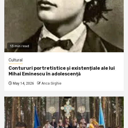
13 min read
Cultural
Contururi portretistice și existențiale ale lui
Mihai Eminescu în adolescență
May 14, 2026
Anca Sirghie