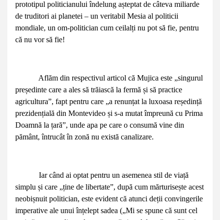
prototipul politicianului îndelung așteptat de câteva miliarde
de truditori ai planetei – un veritabil Mesia al politicii
mondiale, un om-politician cum ceilalți nu pot să fie, pentru
că nu vor să fie!
Aflăm din respectivul articol că Mujica este „singurul
președinte care a ales să trăiască la fermă și să practice
agricultura”, fapt pentru care „a renunțat la luxoasa reședință
prezidențială din Montevideo și s-a mutat împreună cu Prima
Doamnă la țară”, unde apa pe care o consumă vine din
pământ, întrucât în zonă nu există canalizare.
Iar când ai optat pentru un asemenea stil de viață
simplu și care „ține de libertate”, după cum mărturisește acest
neobișnuit politician, este evident că atunci deții convingerile
imperative ale unui înțelept sadea („Mi se spune că sunt cel