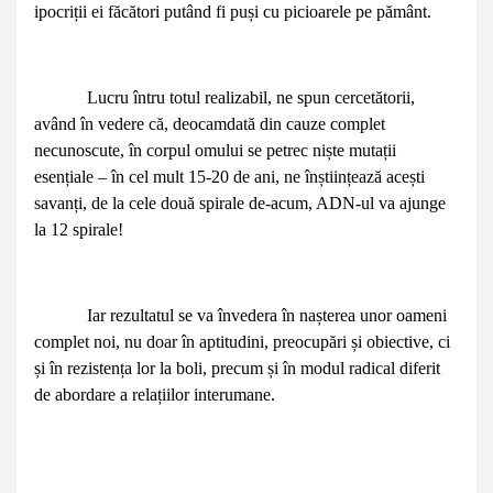
ipocriții ei făcători putând fi puși cu picioarele pe pământ.
Lucru întru totul realizabil, ne spun cercetătorii,
având în vedere că, deocamdată din cauze complet
necunoscute, în corpul omului se petrec niște mutații
esențiale – în cel mult 15-20 de ani, ne înștiințează acești
savanți, de la cele două spirale de-acum, ADN-ul va ajunge
la 12 spirale!
Iar rezultatul se va învedera în nașterea unor oameni
complet noi, nu doar în aptitudini, preocupări și obiective, ci
și în rezistența lor la boli, precum și în modul radical diferit
de abordare a relațiilor interumane.