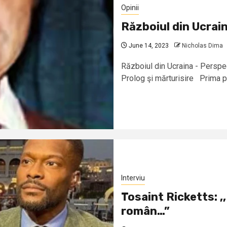
Opinii
Războiul din Ucrai
June 14, 2023
Nicholas Dima
Războiul din Ucraina - Persp
Prolog şi mărturisire Prima pa
Interviu
Tosaint Ricketts: ,
român…”