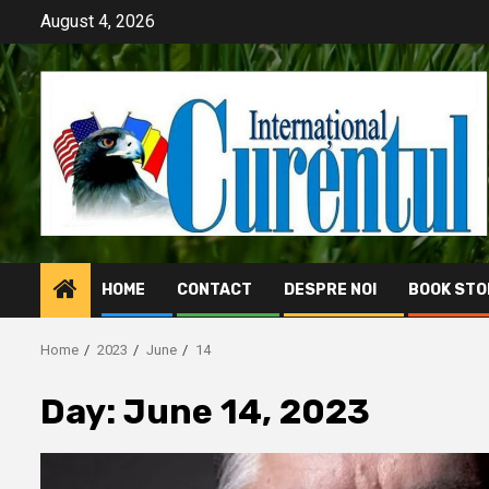
Skip
August 4, 2026
to
content
HOME
CONTACT
DESPRE NOI
BOOK STO
Home
2023
June
14
Day:
June 14, 2023