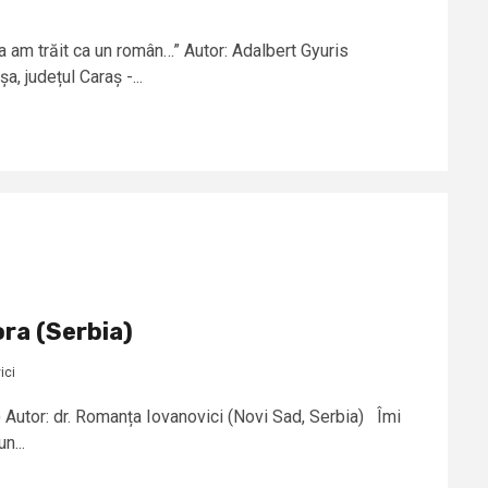
ra am trăit ca un român…” Autor: Adalbert Gyuris
 județul Caraș -...
ora (Serbia)
ici
 Autor: dr. Romanța Iovanovici (Novi Sad, Serbia) Îmi
n...