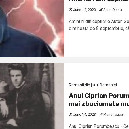
June 14, 2023
Sorin Olariu
Amintiri din copilărie Autor: S
dimineață de 8 septembrie, cân
Romanii din jurul Romaniei
Anul Ciprian Porum
mai zbuciumate mom
June 14, 2023
Maria Toaca
Anul Ciprian Porumbescu - Ce