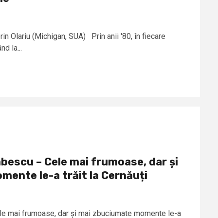
orin Olariu (Michigan, SUA) Prin anii '80, în fiecare
d la...
bescu – Cele mai frumoase, dar și
ente le-a trăit la Cernăuți
le mai frumoase, dar și mai zbuciumate momente le-a