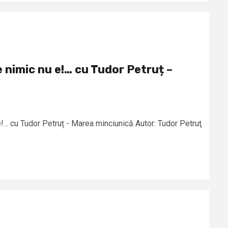
e nimic nu e!… cu Tudor Petruț –
!... cu Tudor Petruț - Marea minciunică Autor: Tudor Petruţ