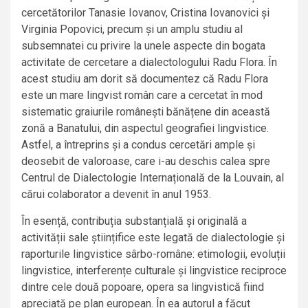
cercetătorilor Tanasie Iovanov, Cristina Iovanovici și
Virginia Popovici, precum și un amplu studiu al
subsemnatei cu privire la unele aspecte din bogata
activitate de cercetare a dialectologului Radu Flora. În
acest studiu am dorit să documentez că Radu Flora
este un mare lingvist român care a cercetat în mod
sistematic graiurile românești bănățene din această
zonă a Banatului, din aspectul geografiei lingvistice.
Astfel, a întreprins și a condus cercetări ample și
deosebit de valoroase, care i-au deschis calea spre
Centrul de Dialectologie Internațională de la Louvain, al
cărui colaborator a devenit în anul 1953.
În esență, contribuția substanțială și originală a
activității sale științifice este legată de dialectologie și
raporturile lingvistice sârbo-române: etimologii, evoluții
lingvistice, interferențe culturale și lingvistice reciproce
dintre cele două popoare, opera sa lingvistică fiind
apreciată pe plan european. În ea autorul a făcut