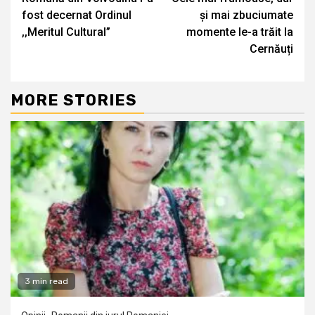
fost decernat Ordinul
și mai zbuciumate
,,Meritul Cultural”
momente le-a trăit la
Cernăuți
MORE STORIES
3 min read