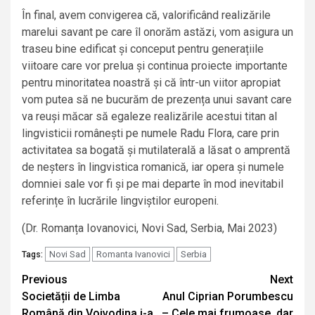
În final, avem convigerea că, valorificând realizările
marelui savant pe care îl onorăm astăzi, vom asigura un
traseu bine edificat și conceput pentru generațiile
viitoare care vor prelua și continua proiecte importante
pentru minoritatea noastră și că într-un viitor apropiat
vom putea să ne bucurăm de prezența unui savant care
va reuși măcar să egaleze realizările acestui titan al
lingvisticii românești pe numele Radu Flora, care prin
activitatea sa bogată și mutilaterală a lăsat o amprentă
de neșters în lingvistica romanică, iar opera și numele
domniei sale vor fi și pe mai departe în mod inevitabil
referințe în lucrările lingviștilor europeni.
(Dr. Romanța Iovanovici, Novi Sad, Serbia, Mai 2023)
Novi Sad
Romanta Ivanovici
Serbia
Tags:
Continue
Previous
Next
Societății de Limba
Anul Ciprian Porumbescu
Reading
Română din Voivodina i-a
– Cele mai frumoase, dar