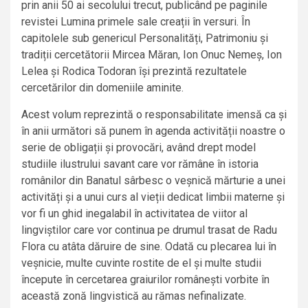
prin anii 50 ai secolului trecut, publicând pe paginile
revistei Lumina primele sale creații în versuri. În
capitolele sub genericul Personalități, Patrimoniu și
tradiții cercetătorii Mircea Măran, Ion Onuc Nemeș, Ion
Lelea și Rodica Todoran își prezintă rezultatele
cercetărilor din domeniile aminite.
Acest volum reprezintă o responsabilitate imensă ca și
în anii următori să punem în agenda activității noastre o
serie de obligații și provocări, având drept model
studiile ilustrului savant care vor rămâne în istoria
românilor din Banatul sârbesc o veșnică mărturie a unei
activități și a unui curs al vieții dedicat limbii materne și
vor fi un ghid inegalabil în activitatea de viitor al
lingviștilor care vor continua pe drumul trasat de Radu
Flora cu atâta dăruire de sine. Odată cu plecarea lui în
veșnicie, multe cuvinte rostite de el și multe studii
începute în cercetarea graiurilor românești vorbite în
această zonă lingvistică au rămas nefinalizate.