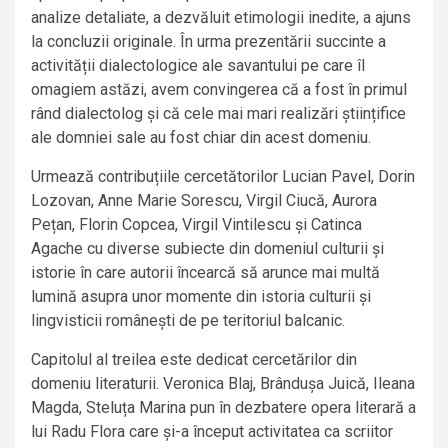
analize detaliate, a dezvăluit etimologii inedite, a ajuns
la concluzii originale. În urma prezentării succinte a
activității dialectologice ale savantului pe care îl
omagiem astăzi, avem convingerea că a fost în primul
rând dialectolog și că cele mai mari realizări științifice
ale domniei sale au fost chiar din acest domeniu.
Urmează contribuțiile cercetătorilor Lucian Pavel, Dorin
Lozovan, Anne Marie Sorescu, Virgil Ciucă, Aurora
Pețan, Florin Copcea, Virgil Vintilescu și Catinca
Agache cu diverse subiecte din domeniul culturii și
istorie în care autorii încearcă să arunce mai multă
lumină asupra unor momente din istoria culturii și
lingvisticii românești de pe teritoriul balcanic.
Capitolul al treilea este dedicat cercetărilor din
domeniu literaturii. Veronica Blaj, Brândușa Juică, Ileana
Magda, Steluța Marina pun în dezbatere opera literară a
lui Radu Flora care și-a început activitatea ca scriitor