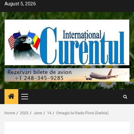
Skip
August 5, 2026
to
content
Primary
Menu
Home
2023
June
14
Omagiu lui Radu Flora (Serbia)