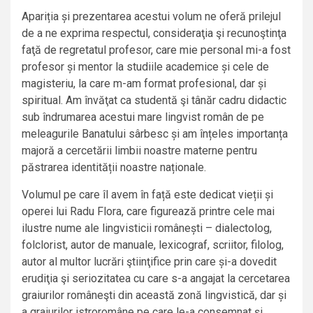
Apariția și prezentarea acestui volum ne oferă prilejul
de a ne exprima respectul, consideraţia şi recunoştinţa
faţă de regretatul profesor, care mie personal mi-a fost
profesor și mentor la studiile academice și cele de
magisteriu, la care m-am format profesional, dar și
spiritual. Am învăţat ca studentă şi tânăr cadru didactic
sub îndrumarea acestui mare lingvist român de pe
meleagurile Banatului sârbesc și am înțeles importanța
majoră a cercetării limbii noastre materne pentru
păstrarea identității noastre naționale.
Volumul pe care îl avem în față este dedicat vieții și
operei lui Radu Flora, care figurează printre cele mai
ilustre nume ale lingvisticii românești – dialectolog,
folclorist, autor de manuale, lexicograf, scriitor, filolog,
autor al multor lucrări ştiinţifice prin care și-a dovedit
erudiţia şi seriozitatea cu care s-a angajat la cercetarea
graiurilor româneşti din această zonă lingvistică, dar și
a graiurilor istroromâne pe care le-a consemnat și