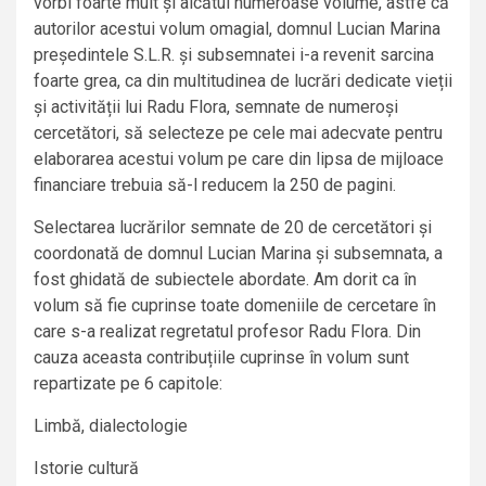
vorbi foarte mult și alcătui numeroase volume, astfe că
autorilor acestui volum omagial, domnul Lucian Marina
președintele S.L.R. și subsemnatei i-a revenit sarcina
foarte grea, ca din multitudinea de lucrări dedicate vieții
și activității lui Radu Flora, semnate de numeroși
cercetători, să selecteze pe cele mai adecvate pentru
elaborarea acestui volum pe care din lipsa de mijloace
financiare trebuia să-l reducem la 250 de pagini.
Selectarea lucrărilor semnate de 20 de cercetători și
coordonată de domnul Lucian Marina și subsemnata, a
fost ghidată de subiectele abordate. Am dorit ca în
volum să fie cuprinse toate domeniile de cercetare în
care s-a realizat regretatul profesor Radu Flora. Din
cauza aceasta contribuțiile cuprinse în volum sunt
repartizate pe 6 capitole:
Limbă, dialectologie
Istorie cultură