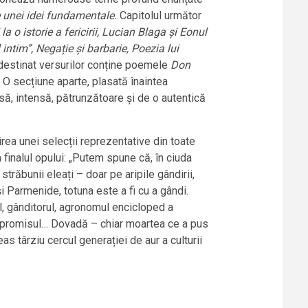
ile unei idei fundamentale.
Capitolul următor
la o istorie a fericirii, Lucian Blaga și Eonul
l intim”, Negație și barbarie, Poezia lui
 destinat versurilor conține poemele
Don
 secțiune aparte, plasată înaintea
nsă, intensă, pătrunzătoare și de o autentică
irea unei selecții reprezentative din toate
a finalul opului: „Putem spune că, în ciuda
străbunii eleați – doar pe aripile gândirii,
i Parmenide, totuna este a fi cu a gândi.
l, gânditorul, agronomul encicloped a
compromisul… Dovadă – chiar moartea ce a pus
s târziu cercul generației de aur a culturii