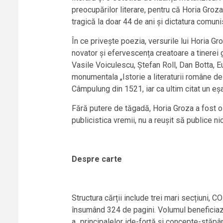
preocupărilor literare, pentru că Horia Groza,
tragică la doar 44 de ani și dictatura comuni
În ce privește poezia, versurile lui Horia Gr
novator și efervescența creatoare a tinerei
Vasile Voiculescu, Ștefan Roll, Dan Botta, 
monumentala „Istorie a literaturii române de 
Câmpulung din 1521, iar ca ultim citat un eș
Fără putere de tăgadă, Horia Groza a fost o 
publicistica vremii, nu a reușit să publice nic
Despre carte
Structura cărții include trei mari secțiu
însumând 324 de pagini. Volumul beneficiază 
a „principalelor ide-forță și concepte-stăpân 