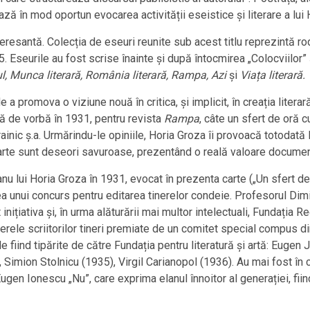
ază în mod oportun evocarea activității eseistice și literare a lui 
nteresantă. Colecția de eseuri reunite sub acest titlu reprezintă r
 Eseurile au fost scrise înainte și după întocmirea „Colocviilor” ș
ul, Munca literară, România literară, Rampa, Azi
și
Viața literară.
promova o viziune nouă în critica, și implicit, în creația literară, 
stă de vorbă în 1931, pentru revista
Rampa
, câte un sfert de oră 
inic ș.a. Urmărindu-le opiniile, Horia Groza îi provoacă totodată l
 carte sunt deseori savuroase, prezentând o reală valoare documen
anu lui Horia Groza în 1931, evocat în prezenta carte („Un sfert de
a unui concurs pentru editarea tinerelor condeie. Profesorul Dimitr
 inițiativa și, în urma alăturării mai multor intelectuali, Fundația
rele scriitorilor tineri premiate de un comitet special compus di
ele fiind tipărite de către Fundația pentru literatură și artă: Euge
Simion Stolnicu (1935), Virgil Carianopol (1936). Au mai fost în co
ugen Ionescu „Nu”, care exprima elanul înnoitor al generației, fii