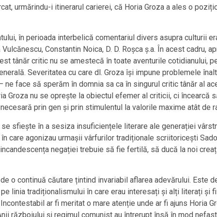
t, urmărindu-i itinerarul carierei, că Horia Groza a ales o pozițio
lui, în perioada interbelică comentariul divers asupra culturii er
a Vulcănescu, Constantin Noica, D. D. Roșca ș.a. În acest cadru, a
t tânăr critic nu se amestecă în toate aventurile cotidianului, pe
 generală. Severitatea cu care dl. Groza își impune problemele înal
 – ne face să sperăm în domnia sa ca în singurul critic tânăr al ac
oria Groza nu se oprește la obiectul efemer al criticii, ci încearcă
e necesară prin gen și prin stimulentul la valorile maxime atât de r
sfiește în a sesiza insuficiențele literare ale generației vârstni
e în care agonizau urmașii vârfurilor tradiționale scriitoricești S
andescența negației trebuie să fie fertilă, să ducă la noi creați
e o continuă căutare țintind invariabil aflarea adevărului. Este d
ii pe linia tradiționalismului în care erau interesați și alți literați
Incontestabil ar fi meritat o mare atenție unde ar fi ajuns Horia Gr
Anii războiului și regimul comunist au întrerupt însă în mod nefast