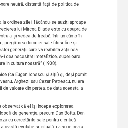
nare neutră, distantă față de politica de
a la ordinea zilei, făcându-se auziți aproape
precierea lui Mircea Eliade este cu asupra de
ntru a-și vedea de treabă, într-un câmp în
te, pregătirea domniei sale filosofice și
estei generații care va reabilita acțiunea
 să-i dea necesități metafizice, superioare.
are în cultura noastră” (1938).
ce (ca Eugen Ionescu și alții) și, deși pornit
adoveanu, Arghezi sau Cezar Petrescu, nu era
i de valoare din partea, de data aceasta, a
e observat că el își începe explorarea
 și filosofi de generație, precum Dan Botta, Dan
oza cu cercetările sale pentru o critică
 această evoluție spirituală, ca și pe cea a