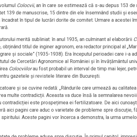
 volumul
Colocvii
, an în care se estimează că s-au depus 153 de 
tet 139 de manuscrise, 15 dintre din ele însemnând studii și eseuri
s-a încadrat în tipul de lucrări dorite de comitet. Urmare a acestei 
rară.
torului merită subliniat: în anul 1935, an culminant al elaborării
C
bținând titlul de inginer agronom, era redactor principal al „Mari
grare și sociale” (1935-1938). Era începutul perioadei care i-a ad
itutul de Cercetări Agronomice al României și în învățământul univ
uirea
Colocviilor
au fost probabil un interval de timp mai lejer, petr
ntru gazetele și revistele literare din București.
icatoare și se cuvine redată: „Rândurile care urmează au calitatea 
prea multe contradicții. Aceasta va duce însă la semnalarea nevoii une
contradicției este prospețimea ei fertilizatoare. De aici cunoașt
eră aici pagini care aduc o varietate de probleme spre discuție, fă
 spiritului. Aceste pagini vor încerca a demonstra, la urma urmelo
rietate de probleme aduse spre discuție. În primul capitol, imp