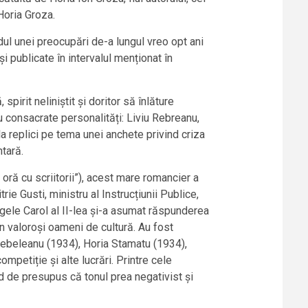
Horia Groza.
odul unei preocupări de-a lungul vreo opt ani
i publicate în intervalul menționat în
spirit neliniștit și doritor să înlăture
cu consacrate personalități: Liviu Rebreanu,
a replici pe tema unei anchete privind criza
tară.
 oră cu scriitorii”), acest mare romancier a
ie Gusti, ministru al Instrucțiunii Publice,
 Regele Carol al II-lea și-a asumat răspunderea
n valoroși oameni de cultură. Au fost
n Jebeleanu (1934), Horia Stamatu (1934),
mpetiție și alte lucrări. Printre cele
nd de presupus că tonul prea negativist și