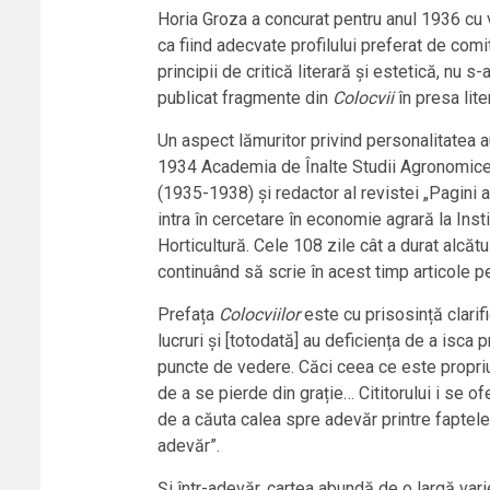
Horia Groza a concurat pentru anul 1936 cu
ca fiind adecvate profilului preferat de comi
principii de critică literară și estetică, nu 
publicat fragmente din
Colocvii
în presa lite
Un aspect lămuritor privind personalitatea au
1934 Academia de Înalte Studii Agronomice, o
(1935-1938) și redactor al revistei „Pagini a
intra în cercetare în economie agrară la Inst
Horticultură. Cele 108 zile cât a durat alcăt
continuând să scrie în acest timp articole pe
Prefața
Colocviilor
este cu prisosință clarif
lucruri și [totodată] au deficiența de a isca 
puncte de vedere. Căci ceea ce este propriu 
de a se pierde din grație… Cititorului i se of
de a căuta calea spre adevăr printre faptele
adevăr”.
Și într-adevăr, cartea abundă de o largă va