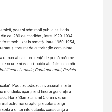
demică, poet și admirabil publicist. Horia
 din cei 280 de candidați, între 1929-1934.
 a fost mobilizat în armată. Între 1950-1954,
restat și torturat de autoritățile comuniste.
s-a remarcat ca o prezență de primă mărime
roze scurte și eseuri, publicate într-un număr
rul literar și artistic, Contimporanul, Revista
icului”. Poet, autodidact înverșunat în arta
ie mondiale, aparținând tinerei generații a
cu, Horia Stamatu, Emil Cioran ș.a., un
 mirajul extremei drepte și a celei stângi
bilă a elitei intelectuale, consecință a