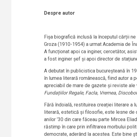
Despre autor
Fișa biografică inclusă la începutul cărții n
Groza (1910-1954) a urmat Academia de Înalt
A funcționat apoi ca inginer, cercetător, asi
a fost inginer șef și apoi director de stațiun
A debutat în publicistica bucureșteană în 1
în lumea literară românească, fiind autor a p
apreciabil de mare de gazete și reviste ale 
Fundațiilor Regale, Facla, Vremea, Discobol
Fără îndoială, restituirea creației literare a
literară, estetică și filosofie, este lesne d
anilor ’30 din care făceau parte Mircea Elia
răstimp în care prin infiltrarea morbului politi
democrate, aderând la acestea. Este bine șt