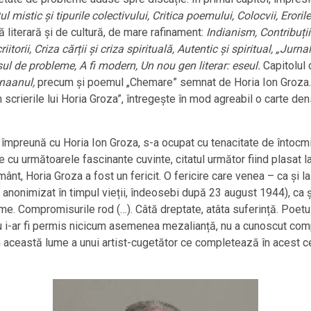
tul mistic și tipurile colectivului, Critica poemului, Colocvii, Eror
 literară și de cultură, de mare rafinament:
Indianism, Contribuții 
orii, Criza cărții și criza spirituală, Autentic și spiritual, „Jurna
ul de probleme, A fi modern, Un nou gen literar: eseul.
Capitolul
anaanul,
precum și poemul „Chemare” semnat de Horia Ion Groza. O
 scrierile lui Horia Groza”, întregește în mod agreabil o carte de
care împreună cu Horia Ion Groza, s-a ocupat cu tenacitate de întocm
de cu următoarele fascinante cuvinte, citatul următor fiind plasat l
ânt, Horia Groza a fost un fericit. O fericire care venea – ca și la 
 anonimizat în timpul vieții, îndeosebi după 23 august 1944), ca ș
me. Compromisurile rod (…). Câtă dreptate, atâta suferință. Poetu
 ce nu i-ar fi permis nicicum asemenea mezalianță, nu a cunoscut 
n această lume a unui artist-cugetător ce completează în acest cea