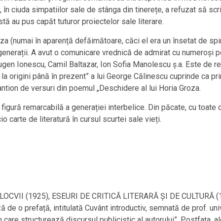
 în ciuda simpatiilor sale de stânga din tinerețe, a refuzat să scr
stă au pus capăt tuturor proiectelor sale literare.
oza (numai în aparență defăimătoare, căci el era un însetat de spiri
 generații. A avut o comunicare vrednică de admirat cu numeroși 
Eugen Ionescu, Camil Baltazar, Ion Sofia Manolescu ș.a. Este de r
la origini până în prezent” a lui George Călinescu cuprinde ca pri
antion de versuri din poemul „Deschidere al lui Horia Groza.
figură remarcabilă a generației interbelice. Din păcate, cu toate c
io carte de literatură în cursul scurtei sale vieți.
ni, COLOCVII (1925), ESEURI DE CRITICĂ LITERARĂ ȘI DE CULTURĂ
de o prefață, intitulată Cuvânt introductiv, semnată de prof. univ
care structurează discursul publicistic al autorului”. Postfața, alc