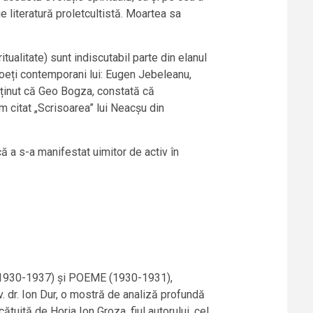
ie literatură proletcultistă. Moartea sa
tualitate) sunt indiscutabil parte din elanul
poeți contemporani lui: Eugen Jebeleanu,
eținut că Geo Bogza, constată că
m citat „Scrisoarea” lui Neacșu din
ă a s-a manifestat uimitor de activ în
 (1930-1937) și POEME (1930-1931),
. dr. Ion Dur, o mostră de analiză profundă
ătuită de Horia Ion Groza, fiul autorului, cel