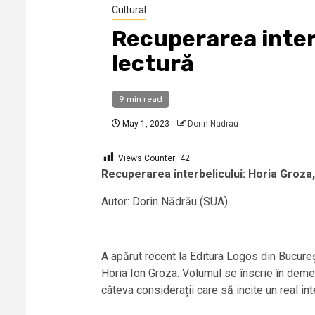
Cultural
Recuperarea interb
lectură
9 min read
May 1, 2023
Dorin Nadrau
Views Counter:
42
Recuperarea interbelicului: Horia Groza,
Autor: Dorin Nădrău (SUA)
A apărut recent la Editura Logos din București
Horia Ion Groza. Volumul se înscrie în deme
câteva considerații care să incite un real int