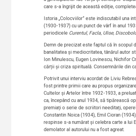
care s-a îngrijit de această ediție, complete
Istoria „Colocviilor” este indiscutabil una i
(1930-1937) cu un punct de vârf în anul 1935.
periodicele
Curentul, Facla, Ulise, Discobol
Demn de precizat este faptul că în scopul de a 
banalitatea și mediocritatea, tânărul autor 
Ion Minulescu, Eugen Lovinescu, Nichifor Cra
cărții și criza spirituală. Consemnările din
Potrivit unui interviu acordat de Liviu Rebre
fost printre primii care au propus organizare
Cultelor și Artelor între 1932-1933, a preluat
ca, începând cu anul 1934, să tipărească ope
premiați o serie de scriitori needitați, oper
Constantin Noica (1934), Emil Cioran (1934), 
respinse s-a numărat și celebra carte a lui E
demolator al autorului nu a fost agreat.