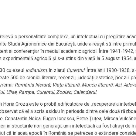
e relevă o personalitate complexă, un intelectual cu pregătire aca
e Studii Agronomice din București, unde a reușit să intre primul
stent și conferențiar în mediul academic agricol. Între 1941-1942,
e experimentală agricolă și s-a stins din viață la 5 august 1954, a
930 cu eseul
Indianism
, în ziarul
Curentul
. Între anii 1930-1938, 
este 500 de cronici literare, recenzii, judecăți estetice, poezii, p
vremii:
România literară, Viața literară, Munca literară, Azi, Adevă
ul, Ulise, Rampa, Curentul, Zodiac, Calendarul.
 lui Horia Groza este o probă edificatoare de „recuperare a interbel
e observat că el a scris asiduu în perioada dintre cele două războa
de, Constantin Noica, Eugen Ionescu, Petre Țuțea, Mircea Vulcănes
cii în structurile noii generații, unii intelectuali au fost atrași de
iut că în acea epocă în România se petrecea o extindere considera