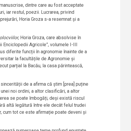
manuscrise, dintre care au fost acceptate
, iar restul, poezii. Lucrarea, privind
împrejurări, Horia Groza s-a resemnat și a
olocviilor
, Horia Groza, care absolvise în
i Enciclopedii Agricole”, volumele I-III
us diferite funcții în agronomie înainte de a
ersitar la facultățile de Agronomie și
ecut parțial la Bacău, la casa părintească,
sincerității de a afirma că știm [prea] puține
i noi ordini, a altor clasificări, a altor
erea se poate îmbogăți, deși există riscul
ră altă legătură între ele decât felul trudei
r, cum tot ce este afirmație poate deveni și
resionează numeroase teme profund enunțate