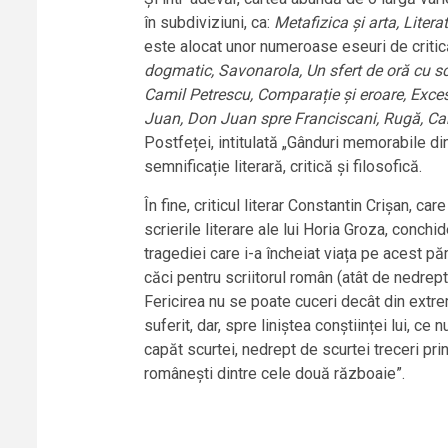
în subdiviziuni, ca:
Metafizica și arta, Litera
este alocat unor numeroase eseuri de critică
dogmatic, Savonarola, Un sfert de oră cu scriit
Camil Petrescu, Comparație și eroare, Exces
Juan, Don Juan spre Franciscani, Rugă, C
Postfeței, intitulată „Gânduri memorabile din
semnificație literară, critică și filosofică.
În fine, criticul literar Constantin Crișan, 
scrierile literare ale lui Horia Groza, conchi
tragediei care i-a încheiat viața pe acest păm
căci pentru scriitorul român (atât de nedrept
Fericirea nu se poate cuceri decât din extre
suferit, dar, spre liniștea conștiinței lui,
capăt scurtei, nedrept de scurtei treceri pri
românești dintre cele două războaie”.