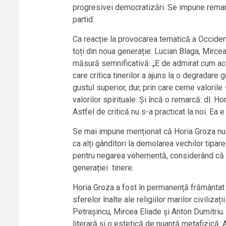
progresivei democratizări. Se impune remarca
partid.
Ca reacție la provocarea tematică a Occidentu
toți din noua generație: Lucian Blaga, Mirce
măsură semnificativă: „E de admirat cum aces
care critica tinerilor a ajuns la o degradare
gustul superior, dur, prin care cerne valorile
valorilor spirituale. Și încă o remarcă: dl. H
Astfel de critică nu s-a practicat la noi. Ea 
Se mai impune menționat că Horia Groza nu se 
ca alți gânditori la demolarea vechilor tipar
pentru negarea vehementă, considerând că inc
generației tinere.
Horia Groza a fost în permanență frământat d
sferelor înalte ale religiilor marilor civilizaț
Petrașincu, Mircea Eliade și Anton Dumitriu. 
literară și o estetică de nuanță metafizică. 