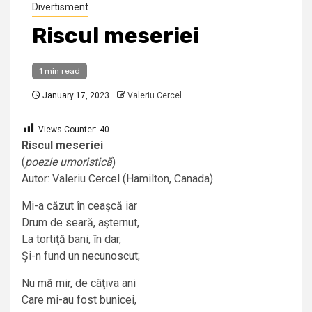
Divertisment
Riscul meseriei
1 min read
January 17, 2023
Valeriu Cercel
Views Counter:
40
Riscul meseriei
(
poezie umoristică
)
Autor: Valeriu Cercel (Hamilton, Canada)
Mi-a căzut în ceaşcă iar
Drum de seară, aşternut,
La tortiţă bani, în dar,
Şi-n fund un necunoscut;
Nu mă mir, de câţiva ani
Care mi-au fost bunicei,