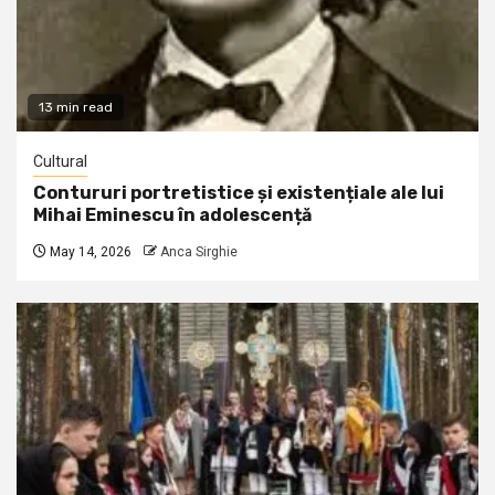
13 min read
Cultural
Contururi portretistice și existențiale ale lui
Mihai Eminescu în adolescență
May 14, 2026
Anca Sirghie