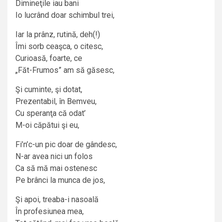
Dimineţile iau bani
Io lucrând doar schimbul trei,
Iar la prânz, rutină, deh(!)
Îmi sorb ceaşca, o citesc,
Curioasă, foarte, ce
„Făt-Frumos” am să găsesc,
Şi cuminte, şi dotat,
Prezentabil, în Bemveu,
Cu speranţa că odat’
M-oi căpătui şi eu,
Fi’n’c-un pic doar de gândesc,
N-ar avea nici un folos
Ca să mă mai ostenesc
Pe brânci la munca de jos,
Şi apoi, treaba-i nasoală
În profesiunea mea,