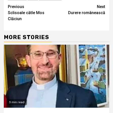
Continue
Previous
Next
Sclisoale cătle Mos
Durere românească
Reading
Clăciun
MORE STORIES
3 min read