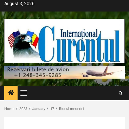
Skip
August 3, 2026
to
content
Primary
Menu
Home
2023
January
17
Riscul meseriei