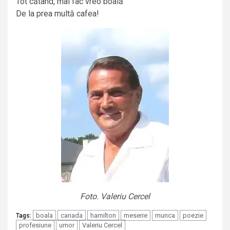
Tot cătând, mai fac vreo boală
De la prea multă cafea!
Foto. Valeriu Cercel
boala
canada
hamilton
meserie
munca
poezie
Tags:
profesiune
umor
Valeriu Cercel