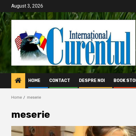
Skip
August 3, 2026
to
content
HOME
CONTACT
DESPRE NOI
BOOK STO
Home
meserie
meserie