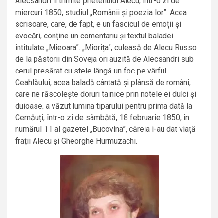
Alecsandri îi trimite prietenului Alecu, într-o zi de
miercuri 1850, studiul „Românii și poezia lor”. Acea
scrisoare, care, de fapt, e un fascicul de emoții și
evocări, conține un comentariu și textul baladei
intitulate „Mieoara”. „Miorița”, culeasă de Alecu Russo
de la păstorii din Soveja ori auzită de Alecsandri sub
cerul presărat cu stele lângă un foc pe vârful
Ceahlăului, acea baladă cântată și plânsă de români,
care ne răscolește doruri tainice prin notele ei dulci și
duioase, a văzut lumina tiparului pentru prima dată la
Cernăuți, într-o zi de sâmbătă, 18 februarie 1850, în
numărul 11 al gazetei „Bucovina”, căreia i-au dat viață
frații Alecu și Gheorghe Hurmuzachi.