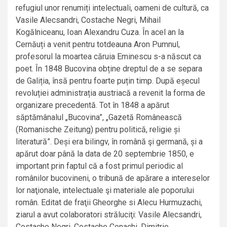
refugiul unor renumiți intelectuali, oameni de cultură, ca
Vasile Alecsandri, Costache Negri, Mihail
Kogălniceanu, Ioan Alexandru Cuza. În acel an la
Cernăuți a venit pentru totdeauna Aron Pumnul,
profesorul la moartea căruia Eminescu s-a născut ca
poet. În 1848 Bucovina obține dreptul de a se separa
de Galiția, însă pentru foarte puțin timp. După eșecul
revoluției administrația austriacă a revenit la forma de
organizare precedentă. Tot în 1848 a apărut
săptămânalul „Bucovina”, „Gazetă Românească
(Romanische Zeitung) pentru politică, religie și
literatură”. Deși era bilingv, în română şi germană, și a
apărut doar până la data de 20 septembrie 1850, e
important prin faptul că a fost primul periodic al
românilor bucovineni, o tribună de apărare a intereselor
lor naţionale, intelectuale şi materiale ale poporului
român. Editat de fraţii Gheorghe si Alecu Hurmuzachi,
ziarul a avut colaboratori străluciţi: Vasile Alecsandri,
Costache Negri, Costache Conachi, Dimitrie