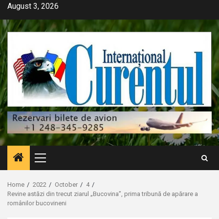
Skip
August 3, 2026
to
content
Primary
Menu
Home
2022
October
4
Revine astăzi din trecut ziarul „Bucovina”, prima tribună de apărare a
românilor bucovineni