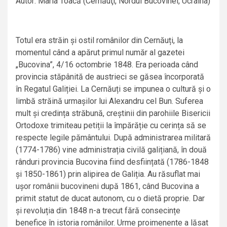
Autor: Maria Toacă (Cernăuţi, Nordul Bucovinei, Ucraina)
Totul era străin și ostil românilor din Cernăuți, la
momentul când a apărut primul număr al gazetei
„Bucovina”, 4/16 octombrie 1848. Era perioada când
provincia stăpânită de austrieci se găsea încorporată
în Regatul Galiției. La Cernăuți se impunea o cultură și o
limbă străină urmașilor lui Alexandru cel Bun. Suferea
mult și credința străbună, creștinii din parohiile Bisericii
Ortodoxe trimiteau petiții la împărăție cu cerința să se
respecte legile pământului. După administrarea militară
(1774-1786) vine administrația civilă galițiană, în două
rânduri provincia Bucovina fiind desființată (1786-1848
și 1850-1861) prin alipirea de Galiția. Au răsuflat mai
ușor românii bucovineni după 1861, când Bucovina a
primit statut de ducat autonom, cu o dietă proprie. Dar
și revoluția din 1848 n-a trecut fără consecințe
benefice în istoria românilor. Urme proimenente a lăsat