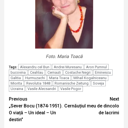
Foto. Maria Toacă
Alexandru cel Bun
Andrei Muresanu
Aron Pumnul
Tags:
bucovina
Ceahlau
Cernauti
Costache Negri
Eminescu
Galitia
Hurmuzachi
Maria Toaca
Mihail Kogalniceanu
Miorita
Revolutia 1848
Romanische Zeitung
Soveja
Ucraina
Vasile Alecsandri
Vasile Pogor
Continue
Previous
Next
„Sever Bocu (1874-1951).
Cernăuțiul meu de dincolo
Reading
O viață – Un ideal – Un
de lacrimi
destin”