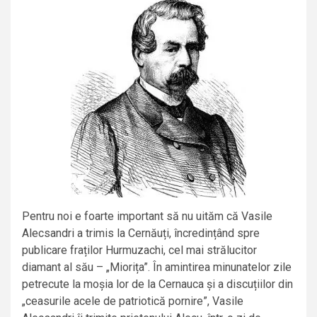
Pentru noi e foarte important să nu uităm că Vasile
Alecsandri a trimis la Cernăuți, încredințând spre
publicare fraților Hurmuzachi, cel mai strălucitor
diamant al său – „Miorița”. În amintirea minunatelor zile
petrecute la moșia lor de la Cernauca și a discuțiilor din
„ceasurile acele de patriotică pornire”, Vasile