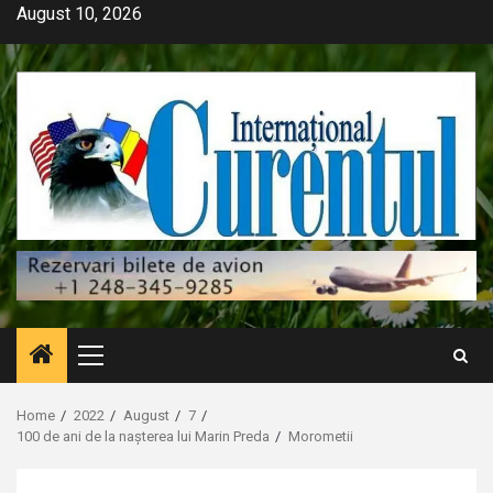
Skip
August 10, 2026
to
content
Primary
Menu
Home
2022
August
7
100 de ani de la nașterea lui Marin Preda
Morometii