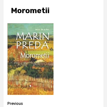
Morometii
Continue
Previous