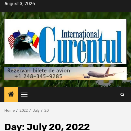
Skip
August 3, 2026
to
content
Primary
Menu
Home
2022
July
20
Day:
July 20, 2022