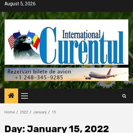
Skip
August 5, 2026
to
content
Primary
Menu
Home
2022
January
15
Day:
January 15, 2022