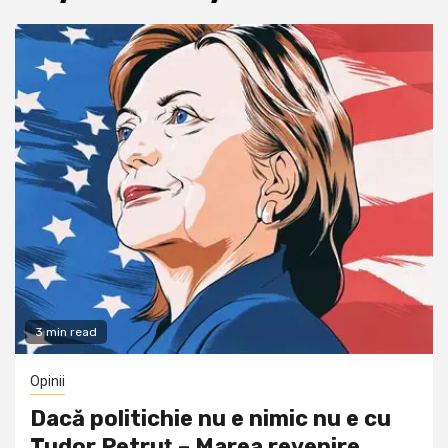
3 min read
Opinii
Dacă politichie nu e nimic nu e cu
Tudor Petruţ – Marea revenire