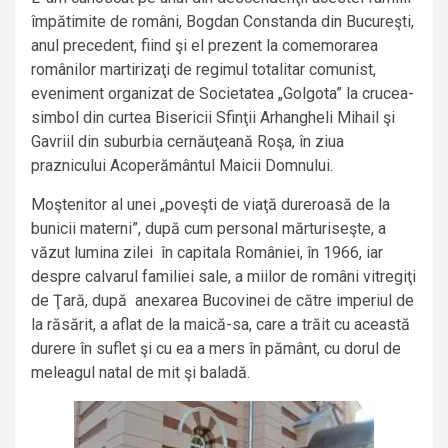
împătimite de români, Bogdan Constanda din Bucureşti,
anul precedent, fiind şi el prezent la comemorarea
românilor martirizaţi de regimul totalitar comunist,
eveniment organizat de Societatea „Golgota” la crucea-
simbol din curtea Bisericii Sfinţii Arhangheli Mihail şi
Gavriil din suburbia cernăuţeană Roşa, în ziua
praznicului Acoperământul Maicii Domnului.
Moştenitor al unei „poveşti de viaţă dureroasă de la
bunicii materni”, după cum personal mărturiseşte, a
văzut lumina zilei în capitala României, în 1966, iar
despre calvarul familiei sale, a miilor de români vitregiţi
de Ţară, după anexarea Bucovinei de către imperiul de
la răsărit, a aflat de la maică-sa, care a trăit cu această
durere în suflet şi cu ea a mers în pământ, cu dorul de
meleagul natal de mit şi baladă.