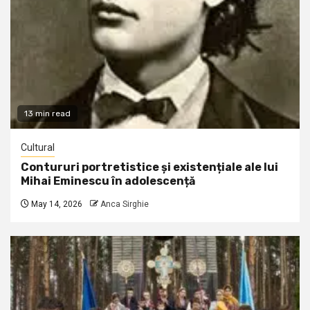
13 min read
Cultural
Contururi portretistice și existențiale ale lui
Mihai Eminescu în adolescență
May 14, 2026
Anca Sirghie