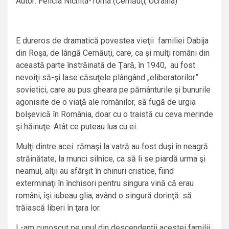
Autor: Felicia Nichita-Toma (Cernăuţi, Ucraina)
E dureros de dramatică povestea vieţii familiei Dabija
din Roşa, de lângă Cernăuţi, care, ca şi mulţi români din
această parte înstrăinată de Ţară, în 1940, au fost
nevoiţi să-şi lase căsuţele plângând „eliberatorilor”
sovietici, care au pus gheara pe pământurile şi bunurile
agonisite de o viaţă ale românilor, să fugă de urgia
bolşevică în România, doar cu o traistă cu ceva merinde
şi hăinuţe. Atât ce puteau lua cu ei.
Mulţi dintre acei rămaşi la vatră au fost duşi în neagră
străinătate, la munci silnice, ca să li se piardă urma şi
neamul, alţii au sfârşit în chinuri cristice, fiind
exterminaţi în închisori pentru singura vină că erau
români, îşi iubeau glia, având o singură dorinţă: să
trăiască liberi în ţara lor.
L-am cunoscut pe unul din descendenţii acestei familii