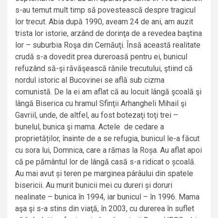
s-au temut mult timp să povestească despre tragicul
lor trecut. Abia după 1990, aveam 24 de ani, am auzit
trista lor istorie, arzând de dorinţa de a revedea baştina
lor – suburbia Roşa din Cernăuţi. Însă această realitate
crudă s-a dovedit prea dureroasă pentru ei, bunicul
refuzând să-şi răvăşească rănile trecutului, ştiind că
nordul istoric al Bucovinei se află sub cizma
comunistă. De la ei am aflat că au locuit lângă şcoală şi
lângă Biserica cu hramul Sfinţii Arhangheli Mihail şi
Gavriil, unde, de altfel, au fost botezaţi toţi trei –
bunelul, bunica şi mama. Actele de cedare a
proprietăților, înainte de a se refugia, bunicul le-a făcut
cu sora lui, Domnica, care a rămas la Roșa. Au aflat apoi
că pe pământul lor de lângă casă s-a ridicat o școală.
Au mai avut și teren pe marginea pârâului din spatele
bisericii. Au murit bunicii mei cu dureri și doruri
nealinate – bunica în 1994, iar bunicul – în 1996. Mama
aşa şi s-a stins din viaţă, în 2003, cu durerea în suflet