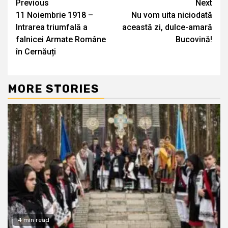
Continue
Previous
Next
11 Noiembrie 1918 –
Nu vom uita niciodată
Reading
Intrarea triumfală a
această zi, dulce-amară
falnicei Armate Române
Bucovină!
în Cernăuți
MORE STORIES
4 min read