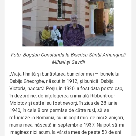
Foto. Bogdan Constanda la Biserica Sfinţii Arhangheli
Mihail şi Gavriil
„Viaţa tihnită și bunăstarea bunicilor mei – bunelului
Dabija Gheorghe, născut în 1912, și bunicii Dabija
Victoria, născută Perju, în 1920, a fost dată peste cap,
în dezordine, de înțelegerea criminală Ribbentrop-
Molotov și astfel au fost nevoiți, în ziua de 28 iunie
1940, în cele 8 ore permise de către ruşi, să se
refugieze în România, cu un copil mic, de nici 3 anişori,
mama mea, născută în septembrie 1937. Nu pot să-mi
imaginez nici acum, la vârsta mea de peste 53 de ani