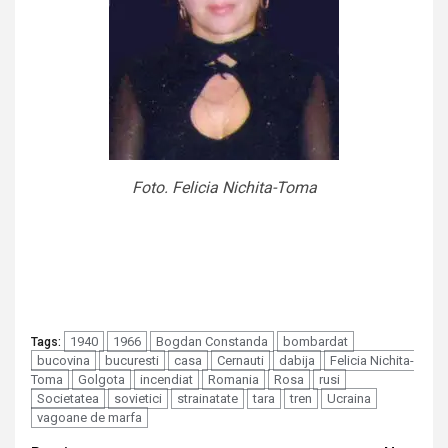
Foto. Felicia Nichita-Toma
1940
1966
Bogdan Constanda
bombardat
Tags:
bucovina
bucuresti
casa
Cernauti
dabija
Felicia Nichita-
Toma
Golgota
incendiat
Romania
Rosa
rusi
Societatea
sovietici
strainatate
tara
tren
Ucraina
vagoane de marfa