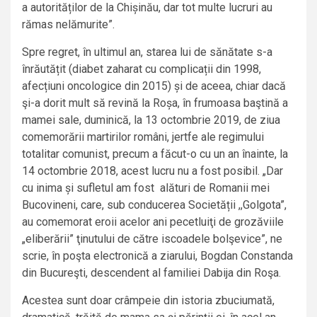
a autorităților de la Chișinău, dar tot multe lucruri au
rămas nelămurite”.
Spre regret, în ultimul an, starea lui de sănătate s-a
înrăutățit (diabet zaharat cu complicații din 1998,
afecțiuni oncologice din 2015) și de aceea, chiar dacă
şi-a dorit mult să revină la Roșa, în frumoasa baştină a
mamei sale, duminică, la 13 octombrie 2019, de ziua
comemorării martirilor români, jertfe ale regimului
totalitar comunist, precum a făcut-o cu un an înainte, la
14 octombrie 2018, acest lucru nu a fost posibil. „Dar
cu inima și sufletul am fost alături de Romanii mei
Bucovineni, care, sub conducerea Societății ,,Golgota”,
au comemorat eroii acelor ani pecetluiţi de grozăviile
„eliberării” ţinutului de către iscoadele bolşevice”, ne
scrie, în poşta electronică a ziarului, Bogdan Constanda
din Bucureşti, descendent al familiei Dabija din Roşa.
Acestea sunt doar crâmpeie din istoria zbuciumată,