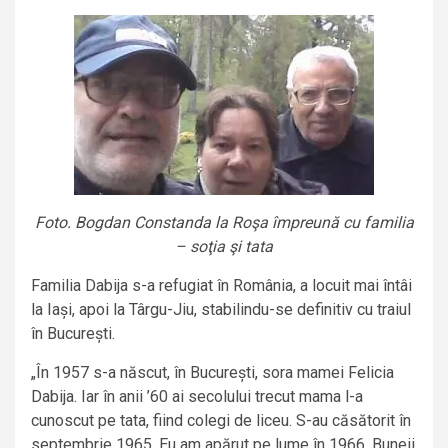
Foto. Bogdan Constanda la Roşa împreună cu familia
– soţia şi tata
Familia Dabija s-a refugiat în România, a locuit mai întâi
la Iași, apoi la Târgu-Jiu, stabilindu-se definitiv cu traiul
în București.
„În 1957 s-a născut, în București, sora mamei Felicia
Dabija. Iar în anii ’60 ai secolului trecut mama l-a
cunoscut pe tata, fiind colegi de liceu. S-au căsătorit în
septembrie 1965. Eu am apărut pe lume în 1966. Buneii