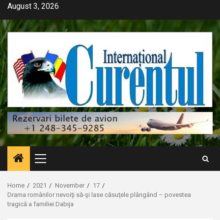
Skip
August 3, 2026
to
content
Primary
Menu
Home
2021
November
17
Drama românilor nevoiţi să-şi lase căsuţele plângând – povestea
tragică a familiei Dabija