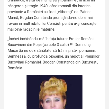
dramatică, trăită de mama sa și părinții ei, în acel an
sângeros şi tragic 1940, când românii din istorica
provincie a României au fost „eliberaţi” de Patria-
Mamă, Bogdan Constanda promiţându-ne de a mai
reveni în mult iubitul lui Cernăuți pentru a-şi cunoaște
mai bine rădăcinile materne.
„Închei închinându-mă în faţa tuturor Eroilor Români
Bucovineni din Roşa (cu cele 3 sate) !!! Domnul și
Maica Sa ne dea sănătate să trăim şi să-i pomenim.
Semnează, cu profundă pioșenie, un nepot al Plaiurilor
Bucovinei României, Bogdan Constanda din București,
România.