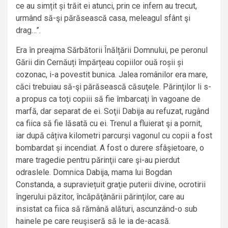
ce au simțit și trăit ei atunci, prin ce infern au trecut,
urmând să-şi părăsească casa, meleagul sfânt şi
drag…”.
Era în preajma Sărbătorii Înălțării Domnului, pe peronul
Gării din Cernăuți împărțeau copiilor ouă roșii și
cozonac, i-a povestit bunica. Jalea românilor era mare,
căci trebuiau să-şi părăsească căsuţele. Părinţilor li s-
a propus ca toţi copiii să fie îmbarcaţi în vagoane de
marfă, dar separat de ei. Soţii Dabija au refuzat, rugând
ca fiica să fie lăsată cu ei. Trenul a fluierat şi a pornit,
iar după câțiva kilometri parcurși vagonul cu copii a fost
bombardat și incendiat. A fost o durere sfâşietoare, o
mare tragedie pentru părinţii care şi-au pierdut
odraslele. Domnica Dabija, mama lui Bogdan
Constanda, a supraviețuit graţie puterii divine, ocrotirii
îngerului păzitor, încăpăţânării părinţilor, care au
insistat ca fiica să rămână alături, ascunzând-o sub
hainele pe care reuşiseră să le ia de-acasă.