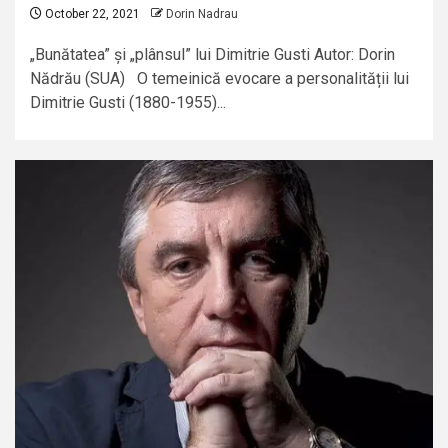
October 22, 2021
Dorin Nadrau
„Bunătatea” și „plânsul” lui Dimitrie Gusti Autor: Dorin
Nădrău (SUA) O temeinică evocare a personalității lui
Dimitrie Gusti (1880-1955)...