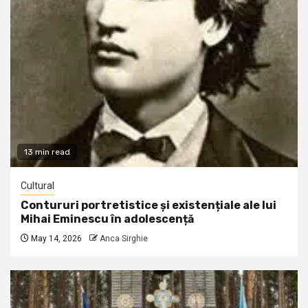
13 min read
Cultural
Contururi portretistice și existențiale ale lui
Mihai Eminescu în adolescență
May 14, 2026
Anca Sirghie