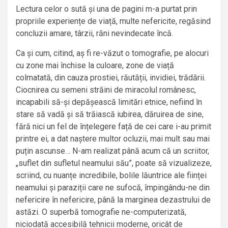
Lectura celor o sută și una de pagini m-a purtat prin
propriile experiențe de viață, multe nefericite, regăsind
concluzii amare, târzii, răni nevindecate încă.
Ca și cum, citind, aș fi re-văzut o tomografie, pe alocuri
cu zone mai închise la culoare, zone de viață
colmatată, din cauza prostiei, răutății, invidiei, trădării.
Ciocnirea cu semeni străini de miracolul românesc,
incapabili să-și depășească limitări etnice, nefiind în
stare să vadă și să trăiască iubirea, dăruirea de sine,
fără nici un fel de înțelegere față de cei care i-au primit
printre ei, a dat naștere multor ocluzii, mai mult sau mai
puțin ascunse… N-am realizat până acum că un scriitor,
„suflet din sufletul neamului său”, poate să vizualizeze,
scriind, cu nuanțe incredibile, bolile lăuntrice ale ființei
neamului și paraziții care ne sufocă, împingându-ne din
nefericire în nefericire, până la marginea dezastrului de
astăzi. O superbă tomografie ne-computerizată,
niciodată accesibilă tehnicii moderne, oricât de