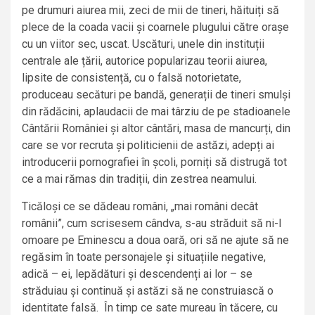
pe drumuri aiurea mii, zeci de mii de tineri, hăituiți să
plece de la coada vacii și coarnele plugului către orașe
cu un viitor sec, uscat. Uscături, unele din instituții
centrale ale țării, autorice popularizau teorii aiurea,
lipsite de consistență, cu o falsă notorietate,
produceau secături pe bandă, generații de tineri smulși
din rădăcini, aplaudacii de mai târziu de pe stadioanele
Cântării României și altor cântări, masa de mancurți, din
care se vor recruta și politicienii de astăzi, adepți ai
introducerii pornografiei în școli, porniți să distrugă tot
ce a mai rămas din tradiții, din zestrea neamului.
Ticăloși ce se dădeau români, „mai români decât
românii”, cum scrisesem cândva, s-au străduit să ni-l
omoare pe Eminescu a doua oară, ori să ne ajute să ne
regăsim în toate personajele și situațiile negative,
adică – ei, lepădături și descendenți ai lor – se
străduiau și continuă și astăzi să ne construiască o
identitate falsă. În timp ce sate mureau în tăcere, cu