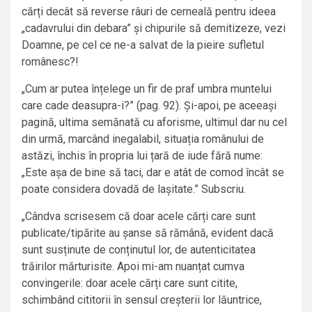
cărți decât să reverse râuri de cerneală pentru ideea
„cadavrului din debara” și chipurile să demitizeze, vezi
Doamne, pe cel ce ne-a salvat de la pieire sufletul
românesc?!
„Cum ar putea înțelege un fir de praf umbra muntelui
care cade deasupra-i?” (pag. 92). Și-apoi, pe aceeași
pagină, ultima semănată cu aforisme, ultimul dar nu cel
din urmă, marcând inegalabil, situația românului de
astăzi, închis în propria lui țară de iude fără nume:
„Este așa de bine să taci, dar e atât de comod încât se
poate considera dovadă de lașitate.” Subscriu.
„Cândva scrisesem că doar acele cărți care sunt
publicate/tipărite au șanse să rămână, evident dacă
sunt susținute de conținutul lor, de autenticitatea
trăirilor mărturisite. Apoi mi-am nuanțat cumva
convingerile: doar acele cărți care sunt citite,
schimbând cititorii în sensul creșterii lor lăuntrice,