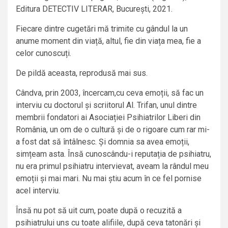
Editura DETECTIV LITERAR, București, 2021.
Fiecare dintre cugetări mă trimite cu gândul la un
anume moment din viață, altul, fie din viața mea, fie a
celor cunoscuți.
De pildă aceasta, reprodusă mai sus.
Cândva, prin 2003, încercam,cu ceva emoții, să fac un
interviu cu doctorul și scriitorul Al. Trifan, unul dintre
membrii fondatori ai Asociației Psihiatrilor Liberi din
România, un om de o cultură și de o rigoare cum rar mi-
a fost dat să întâlnesc. Și domnia sa avea emoții,
simțeam asta. Însă cunoscându-i reputația de psihiatru,
nu era primul psihiatru intervievat, aveam la rândul meu
emoții și mai mari. Nu mai știu acum în ce fel pornise
acel interviu.
Însă nu pot să uit cum, poate după o recuzită a
psihiatrului uns cu toate alifiile, după ceva tatonări și