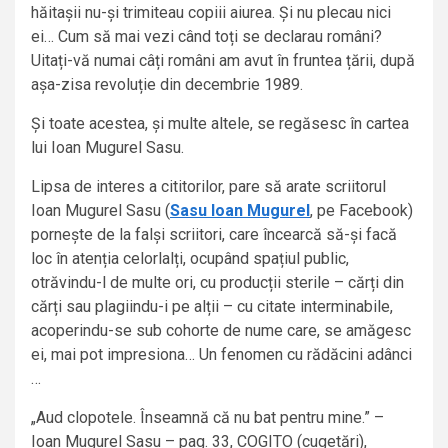
hăitașii nu-și trimiteau copiii aiurea. Și nu plecau nici
ei… Cum să mai vezi când toți se declarau români?
Uitați-vă numai câți români am avut în fruntea țării, după
așa-zisa revoluție din decembrie 1989.
Și toate acestea, și multe altele, se regăsesc în cartea
lui Ioan Mugurel Sasu.
Lipsa de interes a cititorilor, pare să arate scriitorul
Ioan Mugurel Sasu (
Sasu Ioan Mugurel
, pe Facebook)
pornește de la falși scriitori, care încearcă să-și facă
loc în atenția celorlalți, ocupând spațiul public,
otrăvindu-l de multe ori, cu producții sterile – cărți din
cărți sau plagiindu-i pe alții – cu citate interminabile,
acoperindu-se sub cohorte de nume care, se amăgesc
ei, mai pot impresiona… Un fenomen cu rădăcini adânci
…
„Aud clopotele. Înseamnă că nu bat pentru mine.” –
Ioan Mugurel Sasu – pag. 33, COGITO (cugetări),