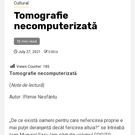
Cultural
Tomografie
necomputerizată
12 min read
July 27, 2021
Editor
Views Counter:
185
Tomografie necomputerizată
(
Note de lectură
)
Autor: Iftimie Nesfântu
„De ce există oameni pentru care nefericirea proprie e
mai puțin deranjantă decât fericirea altuia?” se întreabă
Ioan Mugurel Sasu (am citat din volumul COGITO