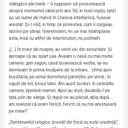
stângăcii ale mele – îl rugasem să povestească
despre momentul când prin anii 50, în toiul nopții, tatăl
lui, un nume de marcă în Craiova interbelică, fusese
arestat. Și-l văd, în timp ce povestea, cum îi curgeau
lacrimi pe obraji. Înlemnisem, mi se mai întâmplase
asta, însă cu altfel de interlocutori, nu psihiatri.
„(…) În miez de noapte, au venit cei din securitate. Și
aproape că au spart ușa. Aveam o casă cu mai multe
camere, gen vagon, casă boierească veche, iar eu
dormeam în prima încăpere de la intrare… Urma apoi
bucătăria, pe urmă dormitorul părinților, pe urmă , în
capăt de tot, biroul tatei. Am auzit lovituri, în celelalte
camere, țipetele mamei. Apoi au ieșit, ducându-l pe
tata, plin de sânge. Și după ce-au plecat, abia după …
am realizat că eram fericit; fericit că nu mă arestaseră
pe mine!”
„Sentimentul religios izvorât din frică nu este credință”,