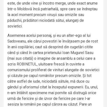
este, de unde vine și încotro merge, unde exact anume
într-o Moldovă încă patriarhală, spre care se îndreptau
la acel moment precum virușii sau omizile sau
păduchii, prădători niciodată sătui, alungați de
sovietici.
Asemenea acelui personaj, și eu un alter-ego al lui
Sadoveanu, ale cărui povestiri le învățasem pe de rost
în anii copilăriei, caut să desprind din cugetări citite
când și când în cartea prietenului Ioan Mugurel Sasu
(mai sus citată) o imagine de ansamblu a celui care a
scris ROBINETUL, uluitoare frescă în cuvinte a
comunismului proliferat de vinituri alungate de sovietici
și căzute pe capul românilor precum omizile. Și tot
către astfel de iude, niciodată sătule, mă duce cu
gândul și aforismul citat la începutul expunerii. Eu, unul,
n-am întâlnit specimene mai pornite să distrugă orice
urmă de fericire și de izvor de fericire pe care l-ar
sesiza la românii pe capul cărora au căzut. Pare un