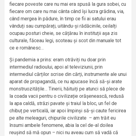
fiecare poveste care nu mai era spusă la gura sobei, cu
fiecare om care nu mai cânta când își lucra grădina, via,
când mergea în pădure, în timp ce fii ai satului erau
vânduți sau cumpărați, uitându-și rădăcinile, ceilalți
ocupau posturi cheie, se cățărau în instituții așa zis
culturale, făceau legi, scoteau și scot din manuale tot
ce e românesc…
Și pandemia a prins: eram otrăviți nu doar prin
intermediul radioului, apoi al televiziunii, prin
intermediul cărților scrise din cărți, instrumente ale unui
aparat de propagandă, ce nu apucase încă să-și arate
monstruozitățile… Tinerii, hăituiți pe atunci să plece de
la coada vacii pentru o civilizație orășenească, redusă
la apa caldă, străzi pavate și traiul la bloc, un fel de
chibuț pe verticală, iar apoi împinși să-și caute fericirea
pe alte meleaguri, chipurile civilizate – am trăit eu
însumi ambele fenomene, abia la cel de-al doilea
reușind să mă opun – nici nu aveau cum să vadă că