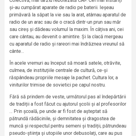
Colectivă, mai târziu rebotezată CAP. Cei mai înstăriți
și-au cumpărat aparate de radio pe baterii. Ieșeau
primăvară la săpat la vie sau la arat, atârnau aparatul de
radio de un arac sau de o cracă dintr-un prun sau măr
sau cireș și dădeau volumul la maxim. În câțiva ani, cei
care cântau, au devenit o amintire. Și la clacă mergeau
cu aparatul de radio și rareori mai îndrăznea vreunul să
cânte…
În acele vremuri au început să moară satele, otrăvite,
culmea, de instituțiile centrale de cultură, ce-și
răspândeau propriile mesaje la pachet. Cultura lor, a
viniturilor trimise de sovietici pe capul nostru.
Fără să prindem de veste, următorul pas al îndepărtării
de tradiții a fost făcut cu ajutorul școlii și al profesorilor
… Prin școală, pe unde ar fi fost de așteptat să
pătrundă rădăcinile, și demnitatea și dragostea de
muncă și respectul pentru semeni și tradiții, pătrundeau
pseudo-știința și utopiile unor debusolați, care au pus