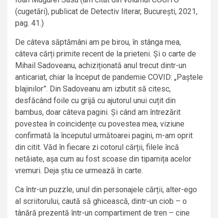
(cugetări), publicat de Detectiv literar, București, 2021,
pag. 41.)
De câteva săptămâni am pe birou, în stânga mea,
câteva cărți primite recent de la prieteni. Și o carte de
Mihail Sadoveanu, achiziționată anul trecut dintr-un
anticariat, chiar la început de pandemie COVID: „Paștele
blajinilor”. Din Sadoveanu am izbutit să citesc,
desfăcând foile cu grijă cu ajutorul unui cuțit din
bambus, doar câteva pagini. Și când am întrezărit
povestea în coincidențe cu povestea mea, viziune
confirmată la începutul următoarei pagini, m-am oprit
din citit. Văd în fiecare zi cotorul cărții, filele încă
netăiate, așa cum au fost scoase din tiparnița acelor
vremuri. Deja știu ce urmează în carte.
Ca într-un puzzle, unul din personajele cărții, alter-ego
al scriitorului, caută să ghicească, dintr-un ciob – o
tânără prezentă într-un compartiment de tren – cine