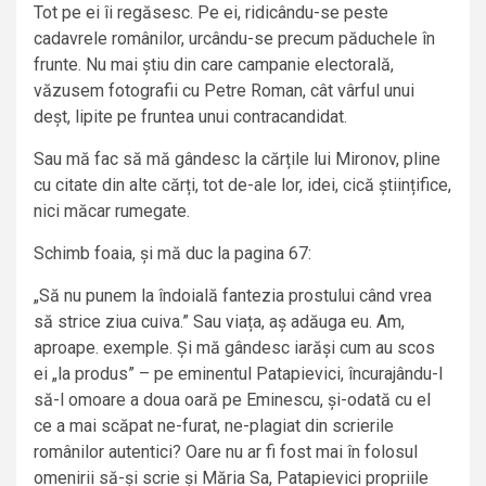
Tot pe ei îi regăsesc. Pe ei, ridicându-se peste
cadavrele românilor, urcându-se precum păduchele în
frunte. Nu mai știu din care campanie electorală,
văzusem fotografii cu Petre Roman, cât vârful unui
deșt, lipite pe fruntea unui contracandidat.
Sau mă fac să mă gândesc la cărțile lui Mironov, pline
cu citate din alte cărți, tot de-ale lor, idei, cică științifice,
nici măcar rumegate.
Schimb foaia, și mă duc la pagina 67:
„Să nu punem la îndoială fantezia prostului când vrea
să strice ziua cuiva.” Sau viața, aș adăuga eu. Am,
aproape. exemple. Și mă gândesc iarăși cum au scos
ei „la produs” – pe eminentul Patapievici, încurajându-l
să-l omoare a doua oară pe Eminescu, și-odată cu el
ce a mai scăpat ne-furat, ne-plagiat din scrierile
românilor autentici? Oare nu ar fi fost mai în folosul
omenirii să-și scrie și Măria Sa, Patapievici propriile