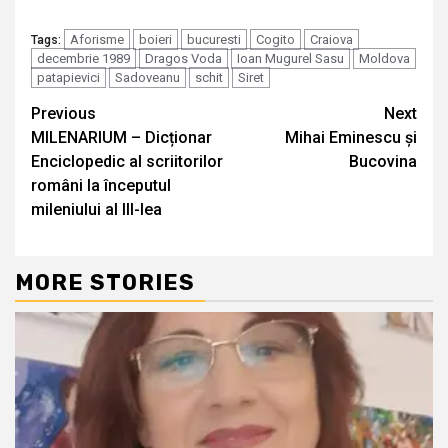
Aforisme
boieri
bucuresti
Cogito
Craiova
Tags:
decembrie 1989
Dragos Voda
Ioan Mugurel Sasu
Moldova
patapievici
Sadoveanu
schit
Siret
Continue
Previous
Next
MILENARIUM – Dicționar
Mihai Eminescu și
Reading
Enciclopedic al scriitorilor
Bucovina
români la începutul
mileniului al III-lea
MORE STORIES