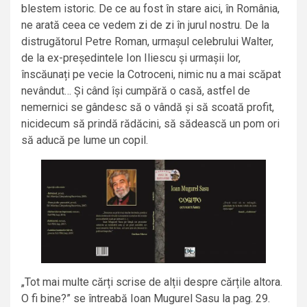
blestem istoric. De ce au fost în stare aici, în România,
ne arată ceea ce vedem zi de zi în jurul nostru. De la
distrugătorul Petre Roman, urmașul celebrului Walter,
de la ex-președintele Ion Iliescu și urmașii lor,
înscăunați pe vecie la Cotroceni, nimic nu a mai scăpat
nevândut… Și când își cumpără o casă, astfel de
nemernici se gândesc să o vândă și să scoată profit,
nicidecum să prindă rădăcini, să sădească un pom ori
să aducă pe lume un copil.
„Tot mai multe cărți scrise de alții despre cărțile altora.
O fi bine?” se întreabă Ioan Mugurel Sasu la pag. 29.