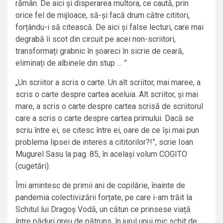
rămân. De aici și disperarea multora, ce caută, prin
orice fel de mijloace, să-și facă drum către cititori,
forțându-i să citească. De aici și false lecturi, care mai
degrabă îi scot din circuit pe acei non-scriitori,
transformați grabnic în șoareci în sicrie de ceară,
eliminați de albinele din stup … ”
„Un scriitor a scris o carte. Un alt scriitor, mai maree, a
scris o carte despre cartea aceluia. Alt scriitor, și mai
mare, a scris o carte despre cartea scrisă de scriitorul
care a scris o carte despre cartea primului. Dacă se
scriu între ei, se citesc între ei, oare de ce își mai pun
problema lipsei de interes a cititorilor?!”, scrie Ioan
Mugurel Sasu la pag. 85, în același volum COGITO
(cugetări).
Îmi amintesc de primii ani de copilărie, înainte de
pandemia colectivizării forțate, pe care i-am trăit la
Schitul lui Dragoș Vodă, un cătun ce prinsese viață
între păduri greu de pătruns, în jurul unui mic schit de