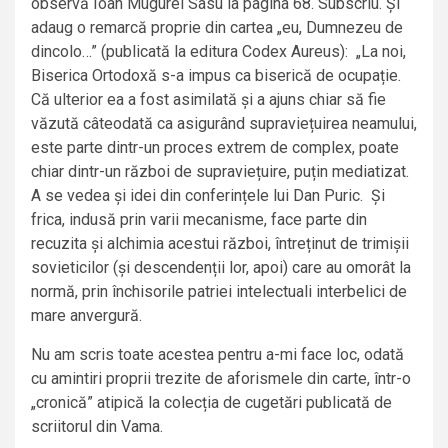
observă Ioan Mugurel Sasu la pagina 68. Subscriu. Și
adaug o remarcă proprie din cartea „eu, Dumnezeu de
dincolo…” (publicată la editura Codex Aureus): „La noi,
Biserica Ortodoxă s-a impus ca biserică de ocupație.
Că ulterior ea a fost asimilată și a ajuns chiar să fie
văzută câteodată ca asigurând supraviețuirea neamului,
este parte dintr-un proces extrem de complex, poate
chiar dintr-un război de supraviețuire, puțin mediatizat.
A se vedea și idei din conferințele lui Dan Puric. Și
frica, indusă prin varii mecanisme, face parte din
recuzita și alchimia acestui război, întreținut de trimișii
sovieticilor (și descendenții lor, apoi) care au omorât la
normă, prin închisorile patriei intelectuali interbelici de
mare anvergură.
Nu am scris toate acestea pentru a-mi face loc, odată
cu amintiri proprii trezite de aforismele din carte, într-o
„cronică” atipică la colecția de cugetări publicată de
scriitorul din Vama.