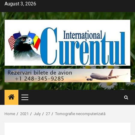
Skip
August 3, 2026
to
content
Primary
Menu
Home
2021
July
27
Tomografie necomputerizată