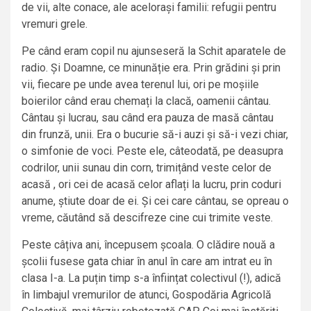
de vii, alte conace, ale acelorași familii: refugii pentru
vremuri grele.
Pe când eram copil nu ajunseseră la Schit aparatele de
radio. Și Doamne, ce minunăție era. Prin grădini și prin
vii, fiecare pe unde avea terenul lui, ori pe moșiile
boierilor când erau chemați la clacă, oamenii cântau.
Cântau și lucrau, sau când era pauza de masă cântau
din frunză, unii. Era o bucurie să-i auzi și să-i vezi chiar,
o simfonie de voci. Peste ele, câteodată, pe deasupra
codrilor, unii sunau din corn, trimițând veste celor de
acasă , ori cei de acasă celor aflați la lucru, prin coduri
anume, știute doar de ei. Și cei care cântau, se opreau o
vreme, căutând să descifreze cine cui trimite veste.
Peste câțiva ani, începusem școala. O clădire nouă a
școlii fusese gata chiar în anul în care am intrat eu în
clasa I-a. La puțin timp s-a înființat colectivul (!), adică
în limbajul vremurilor de atunci, Gospodăria Agricolă