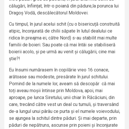
călugări, înființat, într-o poiană din pădure,la porunca lui
Dragoș Vodă, descălecătorul Moldovei.
Cu timpul, în jurul acelui schit (cu o bisericuță construită
atipic, înconjurată de chilii săpate în lutul dealului ce
ridica în preajma ei, către Nord) s-au stabilit mai multe
familii de boieri. Sau poate că mai întâi se stabiliseră
boierii acolo, și pe urmă au venit și călugării, cine mai
știe?!
Eu însumi numărasem în copilărie vreo 16 conace,
arătoase sau modeste, presărate în jurul schitului.
Pornind de la numele lor, aveam să descopăr că mai
toți aveau moșii întinse prin Moldova, apoi, mai
aproape, pe lunca Siretului, unii chiar în Răcăciuni, din
care, trecând către vest un deal cu tumuli, și traversând
de-a lungul unui pârâu ce purta și el numele voievodului,
se ajungea la schitul dintre păduri. Și mai departe, prin
păduri de nepătruns, ascunse prin poieni și înconjurate