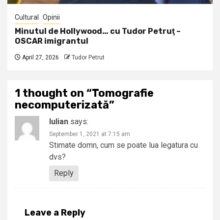
Cultural
Opinii
Minutul de Hollywood… cu Tudor Petruţ –
OSCAR imigrantul
April 27, 2026
Tudor Petrut
1 thought on “
Tomografie
necomputerizată
”
Iulian
says:
September 1, 2021 at 7:15 am
Stimate domn, cum se poate lua legatura cu
dvs?
Reply
Leave a Reply