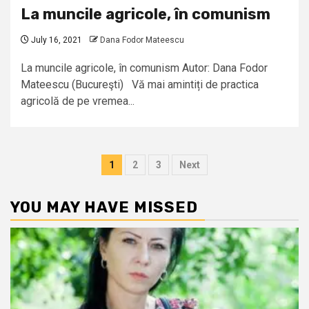
La muncile agricole, în comunism
July 16, 2021
Dana Fodor Mateescu
La muncile agricole, în comunism Autor: Dana Fodor
Mateescu (Bucureşti) Vă mai amintiți de practica
agricolă de pe vremea...
Posts
1
2
3
Next
pagination
YOU MAY HAVE MISSED