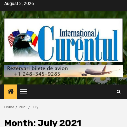
Skip
August 3, 2026
to
content
Primary
Menu
Home
2021
July
Month:
July 2021