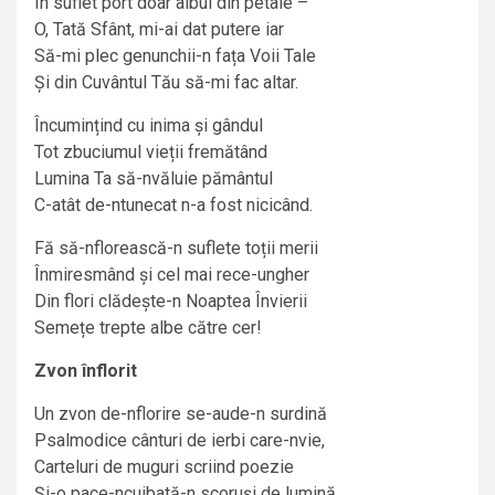
În suflet port doar albul din petale –
O, Tată Sfânt, mi-ai dat putere iar
Să-mi plec genunchii-n fața Voii Tale
Și din Cuvântul Tău să-mi fac altar.
Încumințind cu inima și gândul
Tot zbuciumul vieții fremătând
Lumina Ta să-nvăluie pământul
C-atât de-ntunecat n-a fost nicicând.
Fă să-nflorească-n suflete toții merii
Înmiresmând și cel mai rece-ungher
Din flori clădește-n Noaptea Învierii
Semețe trepte albe către cer!
Zvon înflorit
Un zvon de-nflorire se-aude-n surdină
Psalmodice cânturi de ierbi care-nvie,
Carteluri de muguri scriind poezie
Și-o pace-ncuibată-n scoruși de lumină.