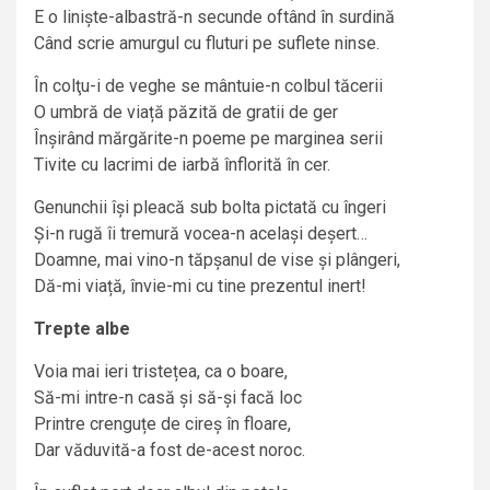
E o liniște-albastră-n secunde oftând în surdină
Când scrie amurgul cu fluturi pe suflete ninse.
În colţu-i de veghe se mântuie-n colbul tăcerii
O umbră de viață păzită de gratii de ger
Înșirând mărgărite-n poeme pe marginea serii
Tivite cu lacrimi de iarbă înflorită în cer.
Genunchii își pleacă sub bolta pictată cu îngeri
Și-n rugă îi tremură vocea-n același deșert…
Doamne, mai vino-n tăpșanul de vise și plângeri,
Dă-mi viață, învie-mi cu tine prezentul inert!
Trepte albe
Voia mai ieri tristețea, ca o boare,
Să-mi intre-n casă și să-și facă loc
Printre crenguțe de cireș în floare,
Dar văduvită-a fost de-acest noroc.