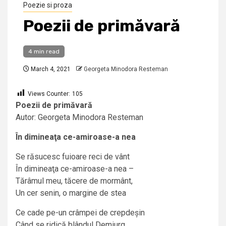
Poezie si proza
Poezii de primăvară
4 min read
March 4, 2021
Georgeta Minodora Resteman
Views Counter:
105
Poezii de primăvară
Autor: Georgeta Minodora Resteman
În dimineaţa ce-amiroase-a nea
Se răsucesc fuioare reci de vânt
În dimineaţa ce-amiroase-a nea –
Tărâmul meu, tăcere de mormânt,
Un cer senin, o margine de stea
Ce cade pe-un crâmpei de crepdeșin
Când se ridică blândul Demiurg