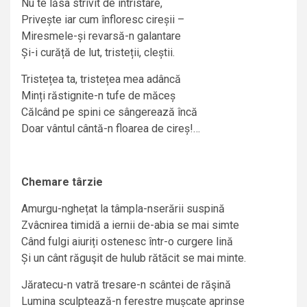
Nu te lăsa strivit de întristare,
Privește iar cum înfloresc cireșii –
Miresmele-și revarsă-n galantare
Și-i curăță de lut, tristeții, cleștii.
Tristețea ta, tristețea mea adâncă
Minți răstignite-n tufe de măceș
Călcând pe spini ce sângerează încă
Doar vântul cântă-n floarea de cireș!…
Chemare târzie
Amurgu-nghețat la tâmpla-nserării suspină
Zvâcnirea timidă a iernii de-abia se mai simte
Când fulgi aiuriți ostenesc într-o curgere lină
Și un cânt răguşit de hulub rătăcit se mai minte.
Jăratecu-n vatră tresare-n scântei de răşină
Lumina sculptează-n ferestre mușcate aprinse