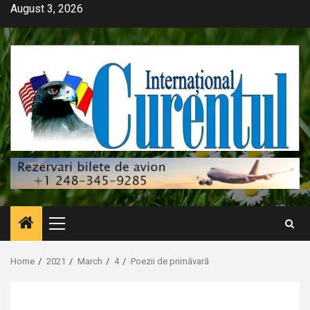
Skip
August 3, 2026
to
content
Primary
Menu
Home
2021
March
4
Poezii de primăvară