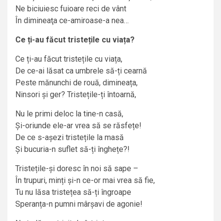
Ne biciuiesc fuioare reci de vânt
În dimineaţa ce-amiroase-a nea…
Ce ți-au făcut tristețile cu viața?
Ce ți-au făcut tristețile cu viața,
De ce-ai lăsat ca umbrele să-ți cearnă
Peste mănunchi de rouă, dimineața,
Ninsori și ger? Tristețile-ți întoarnă,
Nu le primi deloc la tine-n casă,
Și-oriunde ele-ar vrea să se răsfețe!
De ce s-așezi tristețile la masă
Și bucuria-n suflet să-ți înghețe?!
Tristețile-și doresc în noi să sape –
În trupuri, minți și-n ce-or mai vrea să fie,
Tu nu lăsa tristețea să-ți îngroape
Speranța-n pumni mârșavi de agonie!