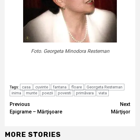
Foto. Georgeta Minodora Resteman
casa
cuvinte
fantana
floare
Georgeta Resteman
Tags:
inima
munte
poezii
povesti
primăvara
viata
Continue
Previous
Next
Epigrame – Mărţişoare
Mărţişor
Reading
MORE STORIES