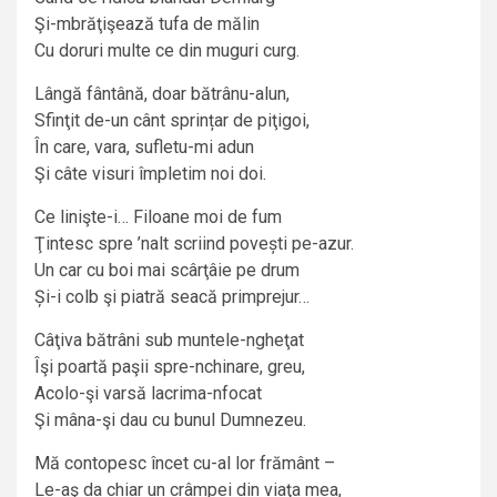
Şi-mbrăţişează tufa de mălin
Cu doruri multe ce din muguri curg.
Lângă fântână, doar bătrânu-alun,
Sfinţit de-un cânt sprințar de piţigoi,
În care, vara, sufletu-mi adun
Şi câte visuri împletim noi doi.
Ce linişte-i… Filoane moi de fum
Ţintesc spre ’nalt scriind povești pe-azur.
Un car cu boi mai scârţâie pe drum
Și-i colb şi piatră seacă primprejur…
Câţiva bătrâni sub muntele-ngheţat
Îşi poartă paşii spre-nchinare, greu,
Acolo-şi varsă lacrima-nfocat
Şi mâna-şi dau cu bunul Dumnezeu.
Mă contopesc încet cu-al lor frământ –
Le-aş da chiar un crâmpei din viaţa mea,