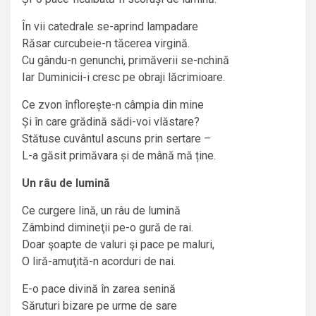
În vii catedrale se-aprind lampadare
Răsar curcubeie-n tăcerea virgină.
Cu gându-n genunchi, primăverii se-nchină
Iar Duminicii-i cresc pe obraji lăcrimioare.
Ce zvon înflorește-n câmpia din mine
Și în care grădină sădi-voi vlăstare?
Stătuse cuvântul ascuns prin sertare –
L-a găsit primăvara și de mână mă ține.
Un râu de lumină
Ce curgere lină, un râu de lumină
Zâmbind dimineţii pe-o gură de rai.
Doar şoapte de valuri şi pace pe maluri,
O liră-amuţită-n acorduri de nai.
E-o pace divină în zarea senină
Săruturi bizare pe urme de sare