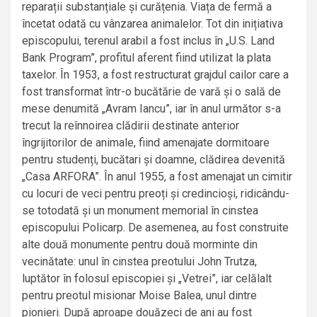
reparații substanțiale și curățenia. Viața de fermă a
încetat odată cu vânzarea animalelor. Tot din inițiativa
episcopului, terenul arabil a fost inclus în „U.S. Land
Bank Program”, profitul aferent fiind utilizat la plata
taxelor. În 1953, a fost restructurat grajdul cailor care a
fost transformat într-o bucătărie de vară și o sală de
mese denumită „Avram Iancu”, iar în anul următor s-a
trecut la reînnoirea clădirii destinate anterior
îngrijitorilor de animale, fiind amenajate dormitoare
pentru studenți, bucătari și doamne, clădirea devenită
„Casa ARFORA”. În anul 1955, a fost amenajat un cimitir
cu locuri de veci pentru preoți și credincioși, ridicându-
se totodată și un monument memorial în cinstea
episcopului Policarp. De asemenea, au fost construite
alte două monumente pentru două morminte din
vecinătate: unul în cinstea preotului John Trutza,
luptător în folosul episcopiei și „Vetrei”, iar celălalt
pentru preotul misionar Moise Balea, unul dintre
pionieri. După aproape douăzeci de ani au fost