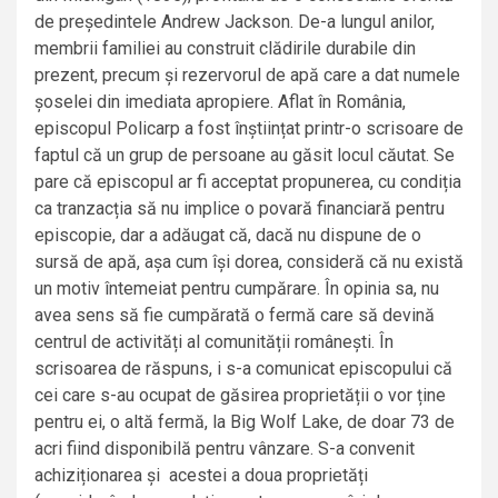
de președintele Andrew Jackson. De-a lungul anilor,
membrii familiei au construit clădirile durabile din
prezent, precum și rezervorul de apă care a dat numele
șoselei din imediata apropiere. Aflat în România,
episcopul Policarp a fost înștiințat printr-o scrisoare de
faptul că un grup de persoane au găsit locul căutat. Se
pare că episcopul ar fi acceptat propunerea, cu condiția
ca tranzacția să nu implice o povară financiară pentru
episcopie, dar a adăugat că, dacă nu dispune de o
sursă de apă, așa cum își dorea, consideră că nu există
un motiv întemeiat pentru cumpărare. În opinia sa, nu
avea sens să fie cumpărată o fermă care să devină
centrul de activități al comunității românești. În
scrisoarea de răspuns, i s-a comunicat episcopului că
cei care s-au ocupat de găsirea proprietății o vor ține
pentru ei, o altă fermă, la Big Wolf Lake, de doar 73 de
acri fiind disponibilă pentru vânzare. S-a convenit
achiziționarea și acestei a doua proprietăți