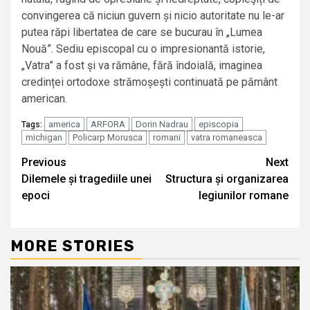
convingerea că niciun guvern și nicio autoritate nu le-ar
putea răpi libertatea de care se bucurau în „Lumea
Nouă”. Sediu episcopal cu o impresionantă istorie,
„Vatra” a fost și va rămâne, fără îndoială, imaginea
credinței ortodoxe strămoșești continuată pe pământ
american.
america
ARFORA
Dorin Nadrau
episcopia
Tags:
michigan
Policarp Morusca
romani
vatra romaneasca
Continue
Previous
Next
Dilemele și tragediile unei
Structura și organizarea
Reading
epoci
legiunilor romane
MORE STORIES