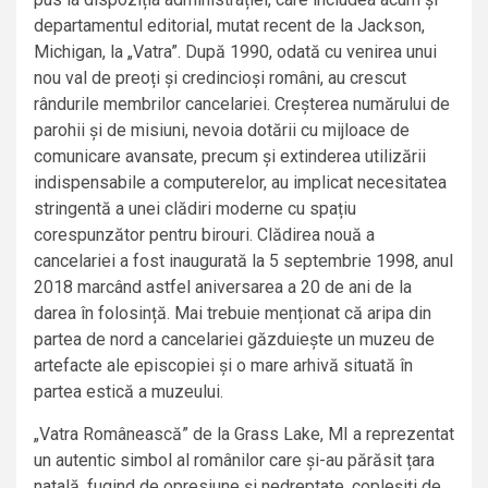
departamentul editorial, mutat recent de la Jackson,
Michigan, la „Vatra”. După 1990, odată cu venirea unui
nou val de preoți și credincioși români, au crescut
rândurile membrilor cancelariei. Creșterea numărului de
parohii și de misiuni, nevoia dotării cu mijloace de
comunicare avansate, precum și extinderea utilizării
indispensabile a computerelor, au implicat necesitatea
stringentă a unei clădiri moderne cu spațiu
corespunzător pentru birouri. Clădirea nouă a
cancelariei a fost inaugurată la 5 septembrie 1998, anul
2018 marcând astfel aniversarea a 20 de ani de la
darea în folosință. Mai trebuie menționat că aripa din
partea de nord a cancelariei găzduiește un muzeu de
artefacte ale episcopiei și o mare arhivă situată în
partea estică a muzeului.
„Vatra Românească” de la Grass Lake, MI a reprezentat
un autentic simbol al românilor care și-au părăsit țara
natală, fugind de opresiune și nedreptate, copleşiți de