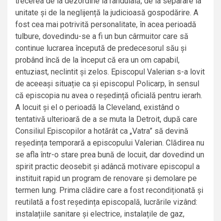
trecerea de la dezordine la rânduială, de la separare la
unitate și de la neglijență la judicioasă gospodărire. A
fost cea mai potrivită personalitate, în acea perioadă
tulbure, dovedindu-se a fi un bun cârmuitor care să
continue lucrarea începută de predecesorul său și
probând încă de la început că era un om capabil,
entuziast, neclintit și zelos. Episcopul Valerian s-a lovit
de aceeași situație ca și episcopul Policarp, în sensul
că episcopia nu avea o reședință oficială pentru ierarh.
A locuit și el o perioadă la Cleveland, existând o
tentativă ulterioară de a se muta la Detroit, după care
Consiliul Episcopilor a hotărât ca „Vatra” să devină
reședința temporară a episcopului Valerian. Clădirea nu
se afla într-o stare prea bună de locuit, dar dovedind un
spirit practic deosebit și adâncă motivare episcopul a
instituit rapid un program de renovare și demolare pe
termen lung. Prima clădire care a fost recondiționată și
reutilată a fost reședința episcopală, lucrările vizând:
instalațiile sanitare și electrice, instalațile de gaz,