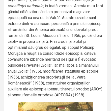
conștiinței naționale,
în toată vremea…Acesta mi-a fost
gândul călăuzitor când am preconizat o așezare
episcopală ca cea de la Vatră”. Aceste cuvinte sunt
extrase dintr-o scrisoare personală a primului episcop
al românilor din America adresată unui devotat preot
român din St. Louis, Missouri, în anul 1956, pe când era
captiv în propria sa țară. Prin credința, zelul și
optimismul său greu de egalat, episcopul Policarp
Morușcă a reușit să consolideze episcopia, câteva
covârșitoare izbânde meritând desigur a fi evocate:
publicarea revistei „Solia”, iar, mai apoi, a almanahului
anual „Solia” (1936), modificarea statutului episcopiei
(1936), achiziționarea proprietății de la „Vatra
Românească” (1938), constituirea organizațiilor
auxiliare ale episcopiei pentru tineretul ortodox (AROY)
și pentru femeile ortodoxe (ARFORA) (1938).