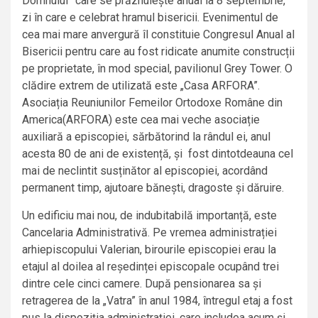
Domnului” care se prăznuiește anual la 8 septembrie,
zi în care e celebrat hramul bisericii. Evenimentul de
cea mai mare anvergură îl constituie Congresul Anual al
Bisericii pentru care au fost ridicate anumite construcții
pe proprietate, în mod special, pavilionul Grey Tower. O
clădire extrem de utilizată este „Casa ARFORA”.
Asociația Reuniunilor Femeilor Ortodoxe Române din
America(ARFORA) este cea mai veche asociație
auxiliară a episcopiei, sărbătorind la rândul ei, anul
acesta 80 de ani de existență, și fost dintotdeauna cel
mai de neclintit susținător al episcopiei, acordând
permanent timp, ajutoare bănești, dragoste și dăruire.
Un edificiu mai nou, de indubitabilă importanță, este
Cancelaria Administrativă. Pe vremea administrației
arhiepiscopului Valerian, birourile episcopiei erau la
etajul al doilea al reședinței episcopale ocupând trei
dintre cele cinci camere. După pensionarea sa și
retragerea de la „Vatra” în anul 1984, întregul etaj a fost
pus la dispoziția administrației, care includea acum și