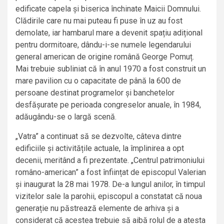
edificate capela și biserica închinate Maicii Domnului.
Clădirile care nu mai puteau fi puse în uz au fost
demolate, iar hambarul mare a devenit spațiu adițional
pentru dormitoare, dându-i-se numele legendarului
general american de origine română George Pomuț.
Mai trebuie subliniat că în anul 1970 a fost construit un
mare pavilion cu o capacitate de până la 600 de
persoane destinat programelor și banchetelor
desfășurate pe perioada congreselor anuale, în 1984,
adăugându-se o largă scenă.
„Vatra” a continuat să se dezvolte, câteva dintre
edificiile și activitățile actuale, la împlinirea a opt
decenii, meritând a fi prezentate. „Centrul patrimoniului
româno-american” a fost înființat de episcopul Valerian
și inaugurat la 28 mai 1978. De-a lungul anilor, în timpul
vizitelor sale la parohii, episcopul a constatat că noua
generație nu păstrează elemente de arhiva și a
considerat că acestea trebuie să aibă rolul de a atesta