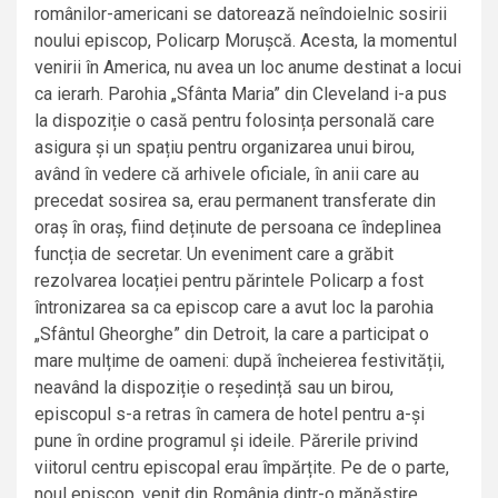
românilor-americani se datorează neîndoielnic sosirii
noului episcop, Policarp Morușcă. Acesta, la momentul
venirii în America, nu avea un loc anume destinat a locui
ca ierarh. Parohia „Sfânta Maria” din Cleveland i-a pus
la dispoziție o casă pentru folosința personală care
asigura și un spațiu pentru organizarea unui birou,
având în vedere că arhivele oficiale, în anii care au
precedat sosirea sa, erau permanent transferate din
oraș în oraș, fiind deținute de persoana ce îndeplinea
funcția de secretar. Un eveniment care a grăbit
rezolvarea locației pentru părintele Policarp a fost
întronizarea sa ca episcop care a avut loc la parohia
„Sfântul Gheorghe” din Detroit, la care a participat o
mare mulțime de oameni: după încheierea festivității,
neavând la dispoziție o reședință sau un birou,
episcopul s-a retras în camera de hotel pentru a-și
pune în ordine programul și ideile. Părerile privind
viitorul centru episcopal erau împărțite. Pe de o parte,
noul episcop, venit din România dintr-o mănăstire