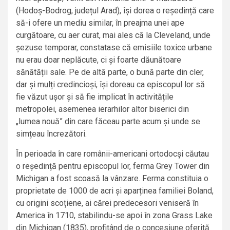
(Hodoș-Bodrog, județul Arad), își dorea o reședință care
să-i ofere un mediu similar, în preajma unei ape
curgătoare, cu aer curat, mai ales că la Cleveland, unde
șezuse temporar, constatase că emisiile toxice urbane
nu erau doar neplăcute, ci și foarte dăunătoare
sănătății sale. Pe de altă parte, o bună parte din cler,
dar și mulți credincioși, își doreau ca episcopul lor să
fie văzut ușor și să fie implicat în activitățile
metropolei, asemenea ierarhilor altor biserici din
„lumea nouă” din care făceau parte acum și unde se
simțeau încrezători.
În perioada în care românii-americani ortodocși căutau
o reședință pentru episcopul lor, ferma Grey Tower din
Michigan a fost scoasă la vânzare. Ferma constituia o
proprietate de 1000 de acri și aparținea familiei Boland,
cu origini scoțiene, ai cărei predecesori veniseră în
America în 1710, stabilindu-se apoi în zona Grass Lake
din Michigan (1835), profitând de o concesiune oferită