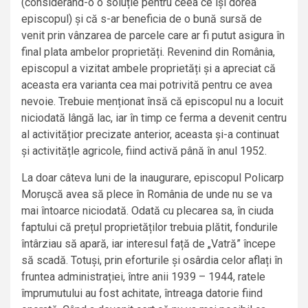
(considerând-o o soluție pentru ceea ce își dorea
episcopul) și că s-ar beneficia de o bună sursă de
venit prin vânzarea de parcele care ar fi putut asigura în
final plata ambelor proprietăți. Revenind din România,
episcopul a vizitat ambele proprietăți și a apreciat că
aceasta era varianta cea mai potrivită pentru ce avea
nevoie. Trebuie menționat însă că episcopul nu a locuit
niciodată lângă lac, iar în timp ce ferma a devenit centru
al activitățior precizate anterior, aceasta și-a continuat
și activitățle agricole, fiind activă până în anul 1952.
La doar câteva luni de la inaugurare, episcopul Policarp
Morușcă avea să plece în România de unde nu se va
mai întoarce niciodată. Odată cu plecarea sa, în ciuda
faptului că prețul proprietăților trebuia plătit, fondurile
întârziau să apară, iar interesul față de „Vatră” începe
să scadă. Totuși, prin eforturile și osârdia celor aflați în
fruntea administrației, între anii 1939 – 1944, ratele
împrumutului au fost achitate, întreaga datorie fiind