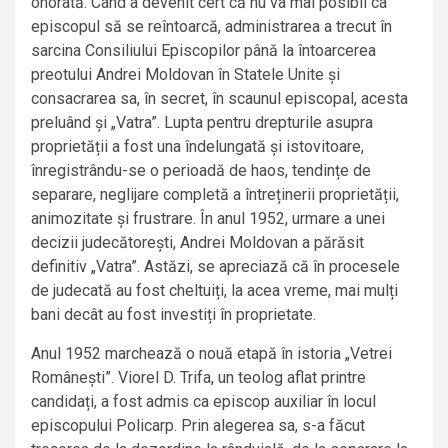
onorată. Când a devenit cert că nu va mai posibil ca
episcopul să se reîntoarcă, administrarea a trecut în
sarcina Consiliului Episcopilor până la întoarcerea
preotului Andrei Moldovan în Statele Unite și
consacrarea sa, în secret, în scaunul episcopal, acesta
preluând și „Vatra”. Lupta pentru drepturile asupra
proprietății a fost una îndelungată și istovitoare,
înregistrându-se o perioadă de haos, tendințe de
separare, neglijare completă a întreținerii proprietății,
animozitate și frustrare. În anul 1952, urmare a unei
decizii judecătorești, Andrei Moldovan a părăsit
definitiv „Vatra”. Astăzi, se apreciază că în procesele
de judecată au fost cheltuiți, la acea vreme, mai mulți
bani decât au fost investiți în proprietate.
Anul 1952 marchează o nouă etapă în istoria „Vetrei
Românești”. Viorel D. Trifa, un teolog aflat printre
candidați, a fost admis ca episcop auxiliar în locul
episcopului Policarp. Prin alegerea sa, s-a făcut