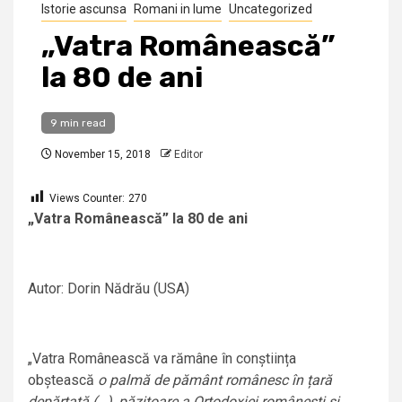
Istorie ascunsa
Romani in lume
Uncategorized
„Vatra Românească”
la 80 de ani
9 min read
November 15, 2018
Editor
Views Counter:
270
„Vatra Românească” la 80 de ani
Autor: Dorin Nădrău (USA)
„Vatra Românească va rămâne în conștiința
obștească
o palmă de pământ românesc în țară
depărtată (…), păzitoare a Ortodoxiei românești și