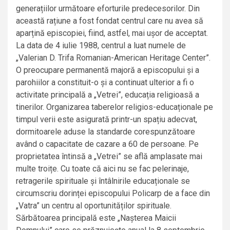
generațiilor următoare eforturile predecesorilor. Din
această rațiune a fost fondat centrul care nu avea să
aparțină episcopiei, fiind, astfel, mai ușor de acceptat.
La data de 4 iulie 1988, centrul a luat numele de
„Valerian D. Trifa Romanian-American Heritage Center”.
O preocupare permanentă majoră a episcopului și a
parohiilor a constituit-o și a continuat ulterior a fi o
activitate principală a „Vetrei”, educația religioasă a
tinerilor. Organizarea taberelor religios-educaționale pe
timpul verii este asigurată printr-un spațiu adecvat,
dormitoarele aduse la standarde corespunzătoare
având o capacitate de cazare a 60 de persoane. Pe
proprietatea întinsă a „Vetrei” se află amplasate mai
multe troițe. Cu toate că aici nu se fac pelerinaje,
retragerile spirituale și întâlnirile educaționale se
circumscriu dorinței episcopului Policarp de a face din
„Vatra” un centru al oportunităților spirituale.
Sărbătoarea principală este „Nașterea Maicii