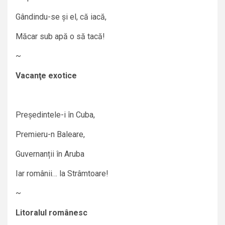
Gândindu-se și el, că iacă,
Măcar sub apă o să tacă!
~
Vacanţe exotice
Președintele-i în Cuba,
Premieru-n Baleare,
Guvernanții în Aruba
Iar românii… la Strâmtoare!
~
Litoralul românesc