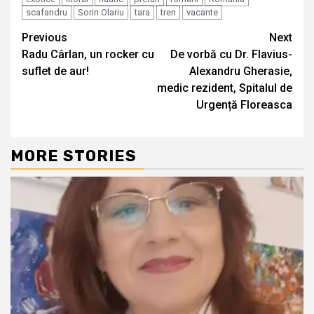
scafandru
Sorin Olariu
tara
tren
vacante
Continue
Previous
Next
Radu Cârlan, un rocker cu
De vorbă cu Dr. Flavius-
Reading
suflet de aur!
Alexandru Gherasie,
medic rezident, Spitalul de
Urgență Floreasca
MORE STORIES