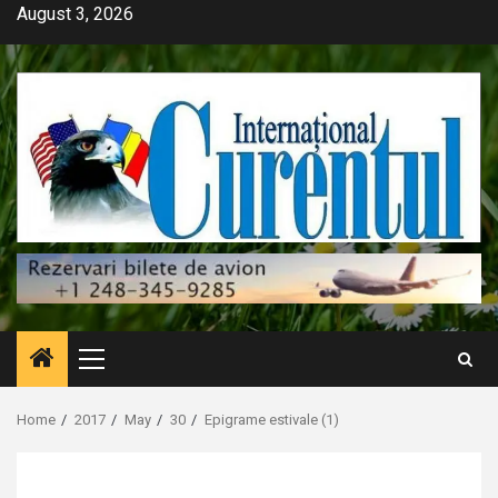
Skip
August 3, 2026
to
content
Primary
Menu
Home
2017
May
30
Epigrame estivale (1)