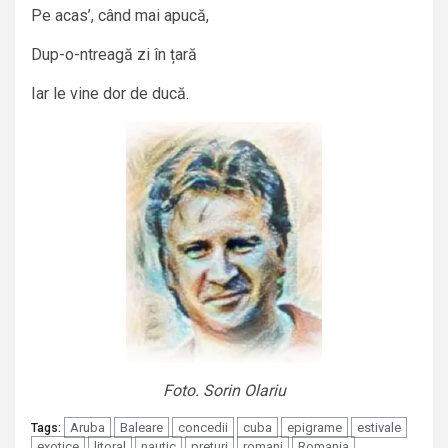
Pe acas’, când mai apucă,
Dup-o-ntreagă zi în țară
Iar le vine dor de ducă.
Foto. Sorin Olariu
Aruba
Baleare
concedii
cuba
epigrame
estivale
Tags:
exotice
litoral
nautic
preturi
romani
Romania