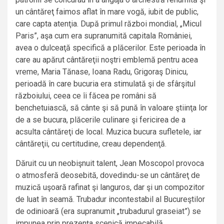
un cântăreţ faimos aflat în mare vogă, iubit de public,
care capta atenţia. După primul război mondial, „Micul
Paris”, aşa cum era supranumită capitala României,
avea o dulceaţă specifică a plăcerilor. Este perioada în
care au apărut cântăreţii noştri emblemă pentru acea
vreme, Maria Tănase, Ioana Radu, Grigoraş Dinicu,
perioadă în care bucuria era stimulată şi de sfârşitul
războiului, ceea ce îi făcea pe români să
benchetuiască, să cânte şi să pună în valoare ştiinţa lor
de a se bucura, plăcerile culinare şi fericirea de a
acsulta cântăreţi de local. Muzica bucura sufletele, iar
cântăreţii, cu certitudine, creau dependenţă.
Dăruit cu un neobişnuit talent, Jean Moscopol provoca
o atmosferă deosebită, dovedindu-se un cântăreţ de
muzică uşoară rafinat şi languros, dar şi un compozitor
de luat în seamă. Trubadur incontestabil al Bucureştilor
de odinioară (era supranumit „trubadurul graseiat”) se
impunea prin prezenţa scenică impecabilă,