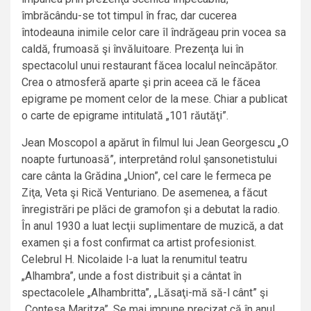
îmbrăcându-se tot timpul în frac, dar cucerea
întodeauna inimile celor care îl îndrăgeau prin vocea sa
caldă, frumoasă şi învăluitoare. Prezenţa lui în
spectacolul unui restaurant făcea localul neîncăpător.
Crea o atmosferă aparte şi prin aceea că le făcea
epigrame pe moment celor de la mese. Chiar a publicat
o carte de epigrame intitulată „101 răutăţi”.
Jean Moscopol a apărut în filmul lui Jean Georgescu „O
noapte furtunoasă”, interpretând rolul şansonetistului
care cânta la Grădina „Union”, cel care le fermeca pe
Ziţa, Veta şi Rică Venturiano. De asemenea, a făcut
înregistrări pe plăci de gramofon şi a debutat la radio.
În anul 1930 a luat lecţii suplimentare de muzică, a dat
examen şi a fost confirmat ca artist profesionist.
Celebrul H. Nicolaide l-a luat la renumitul teatru
„Alhambra”, unde a fost distribuit şi a cântat în
spectacolele „Alhambritta”, „Lăsaţi-mă să-l cânt” şi
„Contesa Maritza”. Se mai impune precizat că în anul