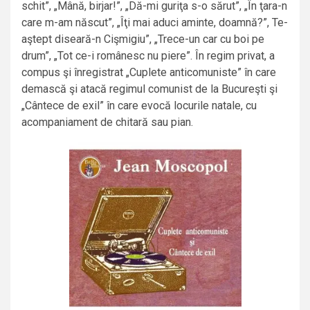
schit”, „Mână, birjar!”, „Dă-mi guriţa s-o sărut”, „În ţara-n
care m-am născut”, „Îţi mai aduci aminte, doamnă?”, Te-
aştept diseară-n Cişmigiu”, „Trece-un car cu boi pe
drum”, „Tot ce-i românesc nu piere”. În regim privat, a
compus şi înregistrat „Cuplete anticomuniste” în care
demască şi atacă regimul comunist de la Bucureşti şi
„Cântece de exil” în care evocă locurile natale, cu
acompaniament de chitară sau pian.