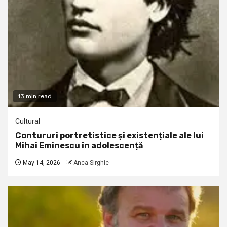
13 min read
Cultural
Contururi portretistice și existențiale ale lui
Mihai Eminescu în adolescență
May 14, 2026
Anca Sirghie