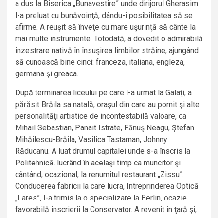
a dus la Biserica „Bunavestire” unde dirijorul Gherasim
l-a preluat cu bunăvoinţă, dându-i posibilitatea să se
afirme. A reuşit să înveţe cu mare uşurinţă să cânte la
mai multe instrumente. Totodată, a dovedit o admirabilă
înzestrare nativă în însuşirea limbilor străine, ajungând
să cunoască bine cinci: franceza, italiana, engleza,
germana şi greaca.
După terminarea liceului pe care l-a urmat la Galaţi, a
părăsit Brăila sa natală, oraşul din care au pornit şi alte
personalităţi artistice de incontestabilă valoare, ca
Mihail Sebastian, Panait Istrate, Fănuş Neagu, Ştefan
Mihăilescu-Brăila, Vasilica Tastaman, Johnny
Răducanu. A luat drumul capitalei unde s-a înscris la
Politehnică, lucrând în acelaşi timp ca muncitor şi
cântând, ocazional, la renumitul restaurant „Zissu”.
Conducerea fabricii la care lucra, Întreprinderea Optică
„Lares”, l-a trimis la o specializare la Berlin, ocazie
favorabilă înscrierii la Conservator. A revenit în ţară şi,