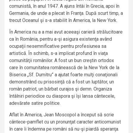
comunistă, în anul 1947. A ajuns întâi în Grecia, apoi în
Germania, de unde a plecat în Franţa. După scurt timp, a
trecut Oceanul şi s-a stabilit în America, la New York.
În America nu a a mai avut aceeaşi carieră strălucitoare
ca în România, pentru a-şi asigura existenţa având
ocupaţii nesemnificative pentru profesiunea sa
artistică. În schimb, s-a implicat profund în viaţa
comunităţii românilor. A fost un bun creştin ortodox
care în comunitatea românească de la New York de la
Biserica „Sf. Dumitru” a ajutat foarte mulţi conaţionali
demonstrând cu prisosinţă că a fost un luptător, un
român patriot, un bărbat curajos şi demn. Organiza
întâlniri periodice cu diaspora şi își lansa cântecele,
adevărate satire politice.
Aflat în America, Jean Moscopol a început să scrie
cântece-pamflet cu un pronunţat caracter anticomunist
în care îi îndemna pe români să nu-şi piardă speranţa.