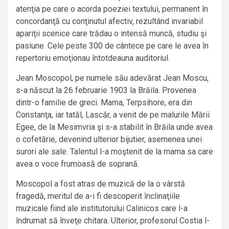
atenţia pe care o acorda poeziei textului, permanent în
concordanţă cu conţinutul afectiv, rezultând invariabil
apariţii scenice care trădau o intensă muncă, studiu şi
pasiune. Cele peste 300 de cântece pe care le avea în
repertoriu emoţionau întotdeauna auditoriul.
Jean Moscopol, pe numele său adevărat Jean Moscu,
s-a născut la 26 februarie 1903 la Brăila. Provenea
dintr-o familie de greci. Mama, Terpsihore, era din
Constanţa, iar tatăl, Lascăr, a venit de pe malurile Mării
Egee, de la Mesimvria şi s-a stabilit în Brăila unde avea
o cofetărie, devenind ulterior bijutier, asemenea unei
surori ale sale. Talentul l-a moştenit de la mama sa care
avea o voce frumoasă de soprană.
Moscopol a fost atras de muzică de la o vârstă
fragedă, meritul de a-i fi descoperit înclinaţiile
muzicale fiind ale institutorului Calinicos care l-a
îndrumat să înveţe chitara. Ulterior, profesorul Costia l-