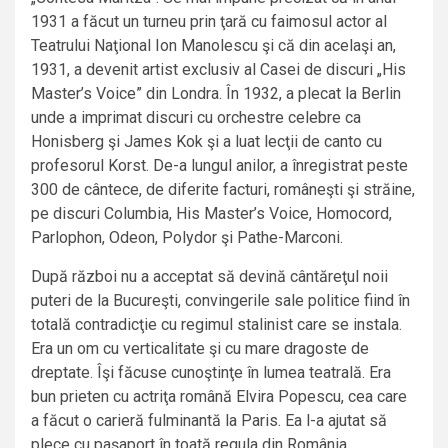
1931 a făcut un turneu prin ţară cu faimosul actor al
Teatrului Naţional Ion Manolescu şi că din acelaşi an,
1931, a devenit artist exclusiv al Casei de discuri „His
Master’s Voice” din Londra. În 1932, a plecat la Berlin
unde a imprimat discuri cu orchestre celebre ca
Honisberg şi James Kok şi a luat lecţii de canto cu
profesorul Korst. De-a lungul anilor, a înregistrat peste
300 de cântece, de diferite facturi, româneşti şi străine,
pe discuri Columbia, His Master’s Voice, Homocord,
Parlophon, Odeon, Polydor şi Pathe-Marconi.
După război nu a acceptat să devină cântăreţul noii
puteri de la Bucureşti, convingerile sale politice fiind în
totală contradicţie cu regimul stalinist care se instala.
Era un om cu verticalitate şi cu mare dragoste de
dreptate. Îşi făcuse cunoştinţe în lumea teatrală. Era
bun prieten cu actriţa română Elvira Popescu, cea care
a făcut o carieră fulminantă la Paris. Ea l-a ajutat să
plece cu paşaport în toată regula din România