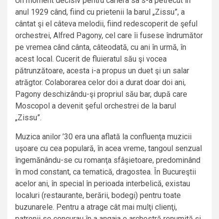
Un moment decisiv pentru cariera sa s-a petrecut în
anul 1929 când, fiind cu prietenii la barul „Zissu”, a
cântat şi el câteva melodii, fiind redescoperit de şeful
orchestrei, Alfred Pagony, cel care îi fusese îndrumător
pe vremea când cânta, câteodată, cu ani în urmă, în
acest local. Cucerit de fluieratul său şi vocea
pătrunzătoare, acesta i-a propus un duet şi un salar
atrăgtor. Colaborarea celor doi a durat doar doi ani,
Pagony deschizându-şi propriul său bar, după care
Moscopol a devenit şeful orchestrei de la barul
„Zissu”.
Muzica anilor ’30 era una aflată la confluenţa muzicii
uşoare cu cea populară, în acea vreme, tangoul senzual
îngemănându-se cu romanţa sfâşietoare, predominând
în mod constant, ca tematică, dragostea. În Bucureştii
acelor ani, în special în perioada interbelică, existau
localuri (restaurante, berării, bodegi) pentru toate
buzunarele. Pentru a atrage cât mai mulţi clienţi,
patronii se concurau în a angaja o archestră renumită şi