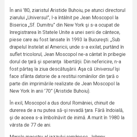
În anii ’80, ziaristul Aristide Buhoiu, pe atunci directorul
ziarului „Universul”, l-a întâlnit pe Jean Moscopol la
Biserica „Sf. Dumitru” din New York şi s-a ocupat de
înregistrarea în Statele Unite a unei serii de cântece,
piese care au fost lansate în 1993 la Bucureşti. „Sub
drapelul înstelat al Americii, unde s-a exilat, purtând în
suflet tricolorul, Jean Moscopol ne-a cântat în pribegie
dorul de ţară şi speranţa libertăţii. Din nefericire, n-a
fost părtaş la ziua descătuşării. Aşa că
Universul
îşi
face sfânta datorie de a restitui românilor din ţară o
parte din imprimările realizate de Jean Moscopol la
New York în anii ’70” (Aristide Buhoiu).
În exil, Moscopol a dus dorul României, chinuit de
durerea de a nu putea să-şi revadă ţara. Fără îndoială,
şi de aceea s-a îmbolnăvit de inimă. A murit în 1980 la
vârsta de 77 de ani.
Marele maestru al jazzului românesc, Johnny