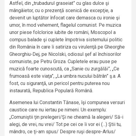
Astfel, din „trubadurul graseiat” cu glas dulce şi
mângâietor, cu o prezenţă scenică de excepţie, a
devenit un luptător înfocat care demasca cu ironie şi
umor, în mod vehement, flagelul comunist. Pe muzica
unor piese folclorice iubite de români, Moscopol a
compus balade şi cuplete împotriva sistemului politic
din România în care îi satiriza cu virulenţă pe Gheorghe
Gheorghiu-Dej, pe Nicolski, odiosul şef al închisorilor
comuniste, pe Petru Groza. Cupletele erau puse pe
muzică foarte cunoscută, ca „Sanie cu zurgălăi”, „Ce
frumoasă este viaţa”, „La umbra nucului bătrân” ş.a. A
fost, cu siguranţă, un pericol pentru puterea nou
instaurată, Republica Populară Română.
Asemenea lui Constantin Tănase, îşi compunea versuri
caustice care nu iertau pe nimeni. Un exemplu:
„Comuniştii ţin prelegeri/Şi ne cheamă la alegeri/ Să-i
alegi, de vrei, nu vrei/ Tot pe cei ce îi vor ei (…) Ştii tu,
mândro, ce ţi-am spus/ Despre ruşi despre-Arlus/