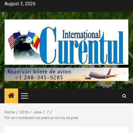
Skip
August 3, 2026
to
content
Primary
Menu
Home
2016
June
7
Tot ce-i românesc nu piere şi nici nu va pieri