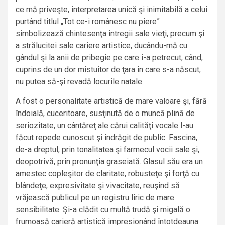
ce mă priveşte, interpretarea unică şi inimitabilă a celui
purtând titlul „Tot ce-i românesc nu piere”
simbolizează chintesenţa întregii sale vieţi, precum şi
a strălucitei sale cariere artistice, ducându-mă cu
gândul şi la anii de pribegie pe care i-a petrecut, când,
cuprins de un dor mistuitor de ţara în care s-a născut,
nu putea să-şi revadă locurile natale.
A fost o personalitate artistică de mare valoare şi, fără
îndoială, cuceritoare, susţinută de o muncă plină de
seriozitate, un cântăreţ ale cărui calităţi vocale l-au
făcut repede cunoscut şi îndrăgit de public. Fascina,
de-a dreptul, prin tonalitatea şi farmecul vocii sale şi,
deopotrivă, prin pronunţia graseiată. Glasul său era un
amestec copleşitor de claritate, robusteţe şi forţă cu
blândeţe, expresivitate şi vivacitate, reuşind să
vrăjească publicul pe un registru liric de mare
sensibilitate. Şi-a clădit cu multă trudă şi migală o
frumoasă carieră artistică impresionând întotdeauna