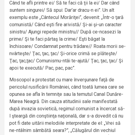
Când te afli printre ei/ Să te faci că ţii la ei/ Dar când
suntem singurei/ Să spui: Dar’ar dracu-n ei”. Un alt
exemplu este „Cântecul Morăriţei”, devenit: „Într-o ţară
comunistă/ Când eşti fire arivistă/ Şi-ai şi-un caracter
sinistru/ Ajungi repede ministru// După ce-ncasezi la
prime/ Şi te faci părtaş la crime/ Eşti băgat la
închisoare/ Condamnat pentru trădare// Roata morii se-
nvârteşte/ Ţac, ţac, ţac/ Şi-orice crimă se plăteşte/
Ţac, ţac,ţac/ Comunismu-ntâi te-ajută/ Ţac, ţac, ţac/ Şi
apoi te execută/ Pac, pac, pac”.
Moscopol a protestat cu mare înverşunare faţă de
pericolul rusificării României, când toată lumea care se
opunea se afla în temniţe sau la temutul Canal Dunăre-
Marea Neagră. Din cauza atitudinii sale manifestată
după invazia sovietică, regimul comunist a încercat să-
l şteargă din conştiinţa naţională, dar s-a dovedit că nu
pot fi date uitării melodiile interpretate de el: „Vrei să
ne-ntâlnim sâmbătă seara?”, „Călugărul din vechiul