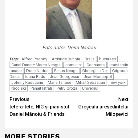
Foto autor: Dorin Nadrau
Alfred Pogony
Artistide Buhoiu
Braila
bucuresti
Tags:
Canal Dunare Marea Neagra
comunist
Constanta
constantin
tanase
Dorin Nadrau
Fanus Neagu
Gheorghiu Dej
Grigoras
Dinicu
Ioana Radu
Jean Georgescu
Jean Moscopol
Johnny Raducanu
Maria Tanase
Mihail Sebastian
new york
Nicolski
Panait Istrati
Petru Groza
Universul
Continue
Previous
Next
tete-a-tete, NIG și pianistul
Greșeala președintelui
Reading
Daniel Mănoiu & Friends
Miloșevici
MORE STORIES