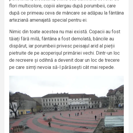
flori multicolore, copiii alergau după porumbeii, care
după ce primeau ceva de mâncare se adăpau la fântâna
arteziană amenajată special pentru ei.
Nimic din toate acestea nu mai există. Copacii au fost
tăiați fără milă, fântâna a fost demolată, băncile au
dispărut, iar porumbeii privesc peisajul arid al pieții
pietruite de pe acoperișul primăriei vechi. Dintr-un loc
de recreere și odihnă a devenit doar un loc de trecere
pe care simți nevoia să-l părăsești cât mai repede.