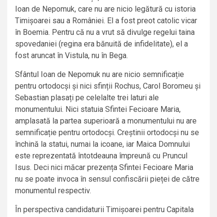
Ioan de Nepomuk, care nu are nicio legătură cu istoria
Timișoarei sau a României. El a fost preot catolic vicar
în Boemia. Pentru că nu a vrut să divulge regelui taina
spovedaniei (regina era bănuită de infidelitate), el a
fost aruncat în Vistula, nu în Bega.
Sfântul Ioan de Nepomuk nu are nicio semnificație
pentru ortodocși și nici sfinții Rochus, Carol Boromeu și
Sebastian plasați pe celelalte trei laturi ale
monumentului. Nici statuia Sfintei Fecioare Maria,
amplasată la partea superioară a monumentului nu are
semnificație pentru ortodocși. Creștinii ortodocși nu se
închină la statui, numai la icoane, iar Maica Domnului
este reprezentată întotdeauna împreună cu Pruncul
Isus. Deci nici măcar prezența Sfintei Fecioare Maria
nu se poate invoca în sensul confiscării pieței de către
monumentul respectiv.
În perspectiva candidaturii Timișoarei pentru Capitala