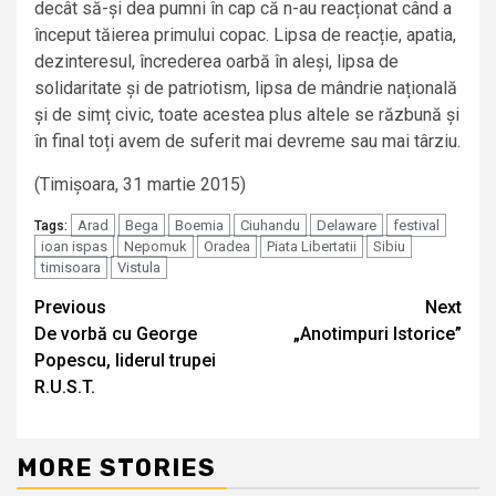
decât să-și dea pumni în cap că n-au reacționat când a
început tăierea primului copac. Lipsa de reacție, apatia,
dezinteresul, încrederea oarbă în aleși, lipsa de
solidaritate și de patriotism, lipsa de mândrie națională
și de simț civic, toate acestea plus altele se răzbună și
în final toți avem de suferit mai devreme sau mai târziu.
(Timișoara, 31 martie 2015)
Arad
Bega
Boemia
Ciuhandu
Delaware
festival
Tags:
ioan ispas
Nepomuk
Oradea
Piata Libertatii
Sibiu
timisoara
Vistula
Continue
Previous
Next
De vorbă cu George
„Anotimpuri Istorice”
Reading
Popescu, liderul trupei
R.U.S.T.
MORE STORIES