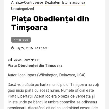
Analize-Controverse
Dezbateri
Istorie ascunsa
Uncategorized
Piața Obedienței din
Timșoara
7 min read
July 22, 2015
Editor
Views Counter:
111
Piața Obedienței din Timșoara
Autor: Ioan Ispas (Wilmington, Delaware, USA)
Dacă veți căuta pe harta municipiului Timișoara nu veți
găsi nicio piață cu acest nume. Numele oficial este
Piața Libertății. Acest loc era o oază de verdeață și
liniște unde pe bănci, la umbra copacilor se odihneau
pensionarii, discutând, citind sau admirând covorul de