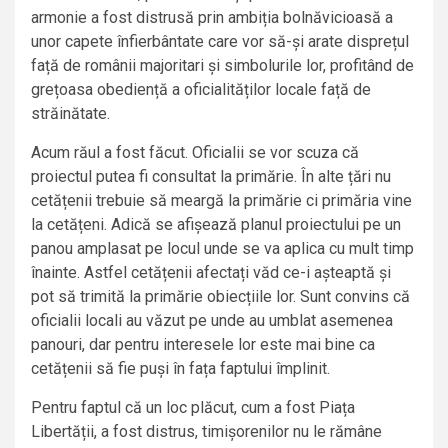
armonie a fost distrusă prin ambiția bolnăvicioasă a
unor capete înfierbântate care vor să-și arate disprețul
față de românii majoritari și simbolurile lor, profitând de
grețoasa obediență a oficialităților locale față de
străinătate.
Acum răul a fost făcut. Oficialii se vor scuza că
proiectul putea fi consultat la primărie. În alte țări nu
cetățenii trebuie să meargă la primărie ci primăria vine
la cetățeni. Adică se afișează planul proiectului pe un
panou amplasat pe locul unde se va aplica cu mult timp
înainte. Astfel cetățenii afectați văd ce-i așteaptă și
pot să trimită la primărie obiecțiile lor. Sunt convins că
oficialii locali au văzut pe unde au umblat asemenea
panouri, dar pentru interesele lor este mai bine ca
cetățenii să fie puși în fața faptului împlinit.
Pentru faptul că un loc plăcut, cum a fost Piața
Libertății, a fost distrus, timișorenilor nu le rămâne