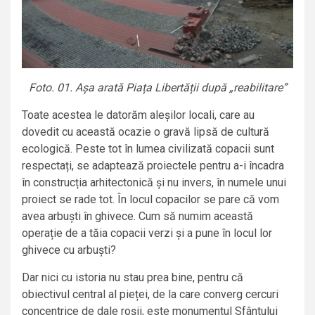
Foto. 01. Așa arată Piața Libertății după „reabilitare”
Toate acestea le datorăm aleșilor locali, care au
dovedit cu această ocazie o gravă lipsă de cultură
ecologică. Peste tot în lumea civilizată copacii sunt
respectați, se adaptează proiectele pentru a-i încadra
în construcția arhitectonică și nu invers, în numele unui
proiect se rade tot. În locul copacilor se pare că vom
avea arbuști în ghivece. Cum să numim această
operație de a tăia copacii verzi și a pune în locul lor
ghivece cu arbuști?
Dar nici cu istoria nu stau prea bine, pentru că
obiectivul central al pieței, de la care converg cercuri
concentrice de dale roșii, este monumentul Sfântului