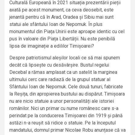
Culturală Europeană în 2021 situația prezentării pieții
axată pe acest monument, ca ceva deosebit, este
jenantă pentru că în Arad, Oradea și Sibiu mai sunt
statui ale sfântului Ioan de Nepomuk. În plus
monumentul din Piața Unirii este aproape identic cu cel
pus în valoare din Piața Libertății. Nu este penibilă
lipsa de imaginație a edililor Timișoarei?
Despre patriotismul aleșilor locali ce să mai spunem
decât că lipsește cu desăvârșire. Bustul regelui
Decebal a rămas amplasat ca un satelit la marginea
ultimului cerc care radiază de la grupul statuar al
Sfântului Ioan de Nepomuk. Cele două tunuri, fabricate
la Reșița, din apropierea bustului au dispărut. Timișoara
nu are nicio statuie a unor personalități ale istoriei
românilor. Nici un primar cu nume românesc care s-a
perindat pe la conducerea Timișoarei din 1919 și până
astăzi n-a reușit să ridice o statuie. Pe la începutul
mandatului, domnul primar Nicolae Robu anunțase că va