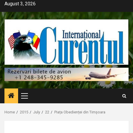
Skip
August 3, 2026
to
content
Primary
Menu
Home
2015
July
22
Piața Obedienței din Timșoara