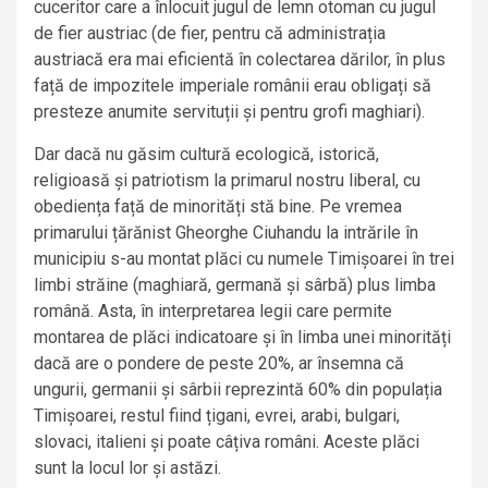
cuceritor care a înlocuit jugul de lemn otoman cu jugul
de fier austriac (de fier, pentru că administrația
austriacă era mai eficientă în colectarea dărilor, în plus
față de impozitele imperiale românii erau obligați să
presteze anumite servituții și pentru grofi maghiari).
Dar dacă nu găsim cultură ecologică, istorică,
religioasă și patriotism la primarul nostru liberal, cu
obediența față de minorități stă bine. Pe vremea
primarului țărănist Gheorghe Ciuhandu la intrările în
municipiu s-au montat plăci cu numele Timișoarei în trei
limbi străine (maghiară, germană și sârbă) plus limba
română. Asta, în interpretarea legii care permite
montarea de plăci indicatoare și în limba unei minorități
dacă are o pondere de peste 20%, ar însemna că
ungurii, germanii și sârbii reprezintă 60% din populația
Timișoarei, restul fiind țigani, evrei, arabi, bulgari,
slovaci, italieni și poate câțiva români. Aceste plăci
sunt la locul lor și astăzi.