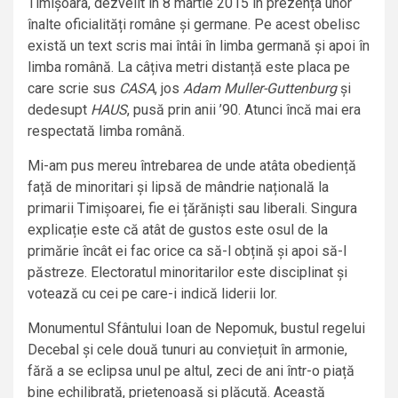
Timișoara, dezvelit în 8 martie 2015 în prezența unor
înalte oficialități române și germane. Pe acest obelisc
există un text scris mai întâi în limba germană și apoi în
limba română. La câțiva metri distanță este placa pe
care scrie sus
CASA
, jos
Adam Muller-Guttenburg
și
dedesupt
HAUS
, pusă prin anii ’90. Atunci încă mai era
respectată limba română.
Mi-am pus mereu întrebarea de unde atâta obediență
față de minoritari și lipsă de mândrie națională la
primarii Timișoarei, fie ei țărăniști sau liberali. Singura
explicație este că atât de gustos este osul de la
primărie încât ei fac orice ca să-l obțină și apoi să-l
păstreze. Electoratul minoritarilor este disciplinat și
votează cu cei pe care-i indică liderii lor.
Monumentul Sfântului Ioan de Nepomuk, bustul regelui
Decebal și cele două tunuri au conviețuit în armonie,
fără a se eclipsa unul pe altul, zeci de ani într-o piață
bine echilibrată, prietenoasă și plăcută. Această