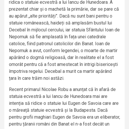
ridica o statuie ecvestră a lui Iancu de Hunedoara. A
prezentat chiar și o machetă la primărie, dar se pare că
au apărut „alte priorități”. Dacă nu sunt bani pentru o
statuie românească, haideți să amplasăm bustul lui
Decebal în mijlocul cercului, iar statuia Sfântului Ioan de
Nepomuk să fie amplasată în fața unei catedrale
catolice, fiind patronul catolicilor din Banat. Ioan de
Nepomuk a avut, conform legendei, o moarte de martir
apărând o dogmă religioasă, dar în realitate el a fost
omorât pentru că a fost amestecat în intrigi bisericești
împotriva regelui. Decebal a murit ca martir apărând
țara în care trăim noi astăzi.
Recent primarul Nicolae Robu a anunțat că în afară de
statuia ecvestră a lui Iancu de Hunedoara mai are
intenția să ridice o statuie lui Eugen de Savoia care are
o măreață statuie ecvestră și la Budapesta. Dacă
pentru grofii maghiari Eugen de Savoia era un eliberator,
pentru țăranii români din Banat el n-a fost decât un