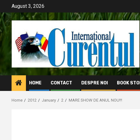
Skip
August 3, 2026
to
content
HOME
CONTACT
DESPRE NOI
BOOK STO
Home
2012
January
2
MARE SHOW DE ANUL NOU!!!