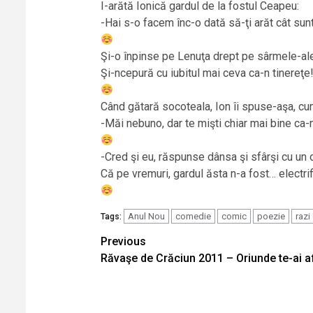
I-arătă Ionică gardul de la fostul Ceapeu:
-Hai s-o facem înc-o dată să-ţi arăt cât su
Şi-o înpinse pe Lenuţa drept pe sârmele-al
Şi-ncepură cu iubitul mai ceva ca-n tinereţe
Când gătară socoteala, Ion îi spuse-aşa, cu
-Măi nebuno, dar te mişti chiar mai bine ca-
-Cred şi eu, răspunse dânsa şi sfârşi cu un o
Că pe vremuri, gardul ăsta n-a fost… electrif
Anul Nou
comedie
comic
poezie
razi
Tags:
Continue
Previous
Răvaşe de Crăciun 2011 – Oriunde te-ai a
Reading