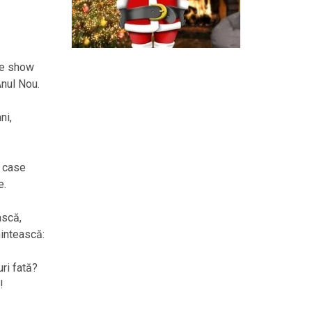
ce show
Anul Nou.
ni,
n case
e.
ască,
mintească:
ri fată?
!