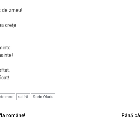
nt de zmeu!
ea creţe
!
minte:
nainte!
ftat,
icat!
 de mori
satiră
Sorin Olariu
fla române!
Până câ