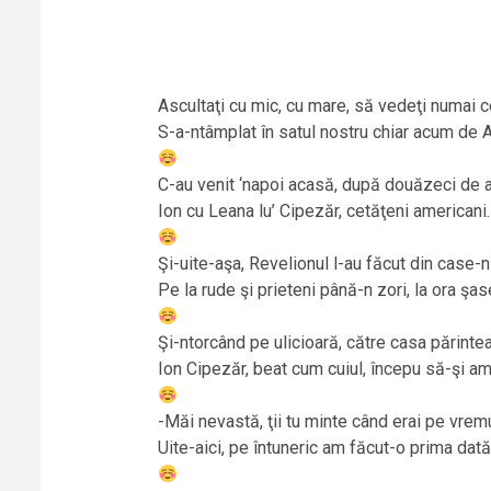
Ascultaţi cu mic, cu mare, să vedeţi numai 
S-a-ntâmplat în satul nostru chiar acum de 
C-au venit ‘napoi acasă, după douăzeci de a
Ion cu Leana lu’ Cipezăr, cetăţeni americani.
Şi-uite-aşa, Revelionul l-au făcut din case-
Pe la rude şi prieteni până-n zori, la ora şas
Şi-ntorcând pe ulicioară, către casa părinte
Ion Cipezăr, beat cum cuiul, începu să-şi a
-Măi nevastă, ţii tu minte când erai pe vremu
Uite-aici, pe întuneric am făcut-o prima dată