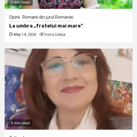
3 min read
Opinii
Romanii din jurul Romaniei
La umbra „fratelui mai mare”
May 14, 2026
Doina Dabija
5 min read