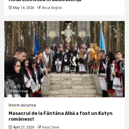
May 14, 2026
Anca Sirghie
4 min read
Istorie ascunsa
Masacrul de la Fântâna Albă a fost un Katyn
românesc!
April 27, 2026
Ionuţ Ţene