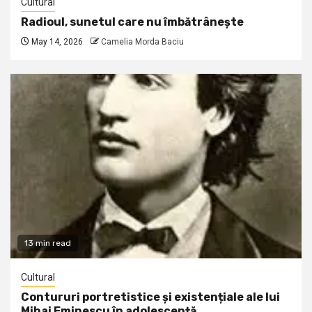
Cultural
Radioul, sunetul care nu îmbătrânește
May 14, 2026
Camelia Morda Baciu
13 min read
Cultural
Contururi portretistice și existențiale ale lui
Mihai Eminescu în adolescență