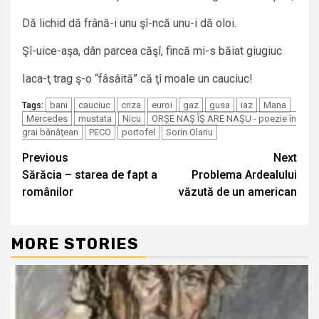
Dă lichid dă frână-i unu şî-ncă unu-i dă oloi.
Şî-uice-aşa, dân parcea căşî, fincă mi-s băiat giugiuc
Iaca-ţ trag ş-o “fâsâită” că ţî moale un cauciuc!
bani
cauciuc
criza
euroi
gaz
gusa
iaz
Mana
Tags:
Mercedes
mustata
Nicu
ORŞE NAŞ ÎŞ ARE NAŞU - poezie în
grai bănăţean
PECO
portofel
Sorin Olariu
Continue
Previous
Next
Sărăcia – starea de fapt a
Problema Ardealului
Reading
românilor
văzută de un american
MORE STORIES