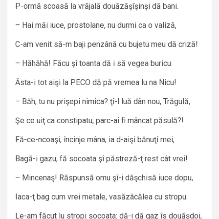
P-ormă scoasă la vrăjală douăzăşîşinşi dă bani.
– Hai măi iuce, prostolane, nu durmi ca o valiză,
C-am venit să-m baji penzână cu bujetu meu dă criză!
– Hăhăhă! Făcu şî toanta dă i să vegea buricu:
Ăsta-i tot aişi la PECO dă pă vremea lu na Nicu!
– Băh, tu nu prişepi nimica? ţî-l luă dân nou, Trăgulă,
Şe ce uiţ ca constipatu, parc-ai fi mâncat păsulă?!
Fă-ce-ncoaşi, încinje mâna, ia d-aişi bănuţî mei,
Bagă-i gazu, fă socoata şî păstreză-ţ rest cât vrei!
– Mincenaş! Răspunsă omu şî-i dăşchisă iuce dopu,
Iaca-ţ bag cum vrei metale, vasăzâcălea cu stropu.
Le-am făcut lu stropi socoata: dă-i dă gaz îs douăşdoi,