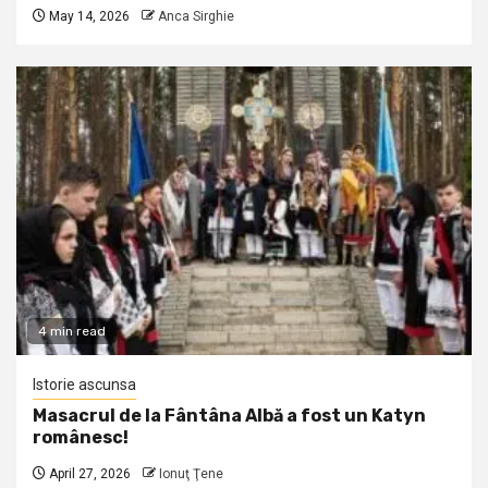
May 14, 2026
Anca Sirghie
4 min read
Istorie ascunsa
Masacrul de la Fântâna Albă a fost un Katyn
românesc!
April 27, 2026
Ionuţ Ţene