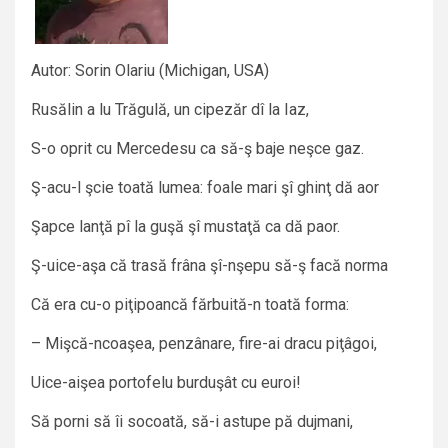
Autor: Sorin Olariu (Michigan, USA)
Rusălin a lu Trăgulă, un cipezăr dî la Iaz,
S-o oprit cu Mercedesu ca să-ş baje neşce gaz.
Ş-acu-l şcie toată lumea: foale mari şî ghinţ dă aor
Şapce lanţă pî la guşă şî mustaţă ca dă paor.
Ş-uice-aşa că trasă frâna şî-nşepu să-ş facă norma
Că era cu-o piţipoancă fărbuită-n toată forma:
– Mişcă-ncoaşea, penzânare, fire-ai dracu piţâgoi,
Uice-aişea portofelu burduşât cu euroi!
Să porni să îi socoată, să-i astupe pă dujmani,