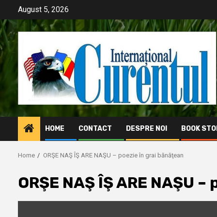
Skip
August 5, 2026
to
content
HOME
CONTACT
DESPRE NOI
BOOK STO
Home
ORŞE NAŞ ÎŞ ARE NAŞU – poezie în grai bănăţean
ORŞE NAŞ ÎŞ ARE NAŞU – p