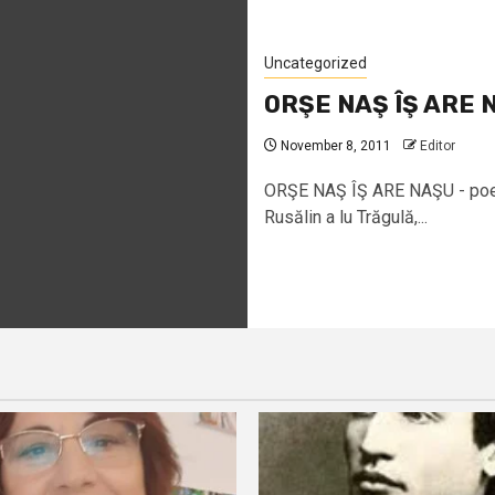
Uncategorized
ORŞE NAŞ ÎŞ ARE NA
November 8, 2011
Editor
ORŞE NAŞ ÎŞ ARE NAŞU - poezi
Rusălin a lu Trăgulă,...