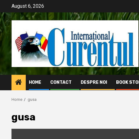
Skip
August 6, 2026
to
content
HOME
CONTACT
DESPRE NOI
BOOK STO
Home
gusa
gusa