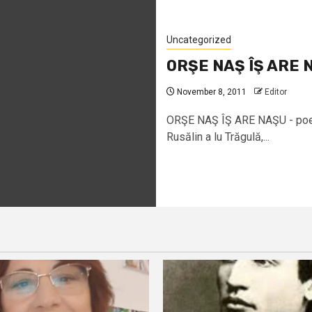
Uncategorized
ORŞE NAŞ ÎŞ ARE NA
November 8, 2011
Editor
ORŞE NAŞ ÎŞ ARE NAŞU - poezi
Rusălin a lu Trăgulă,...