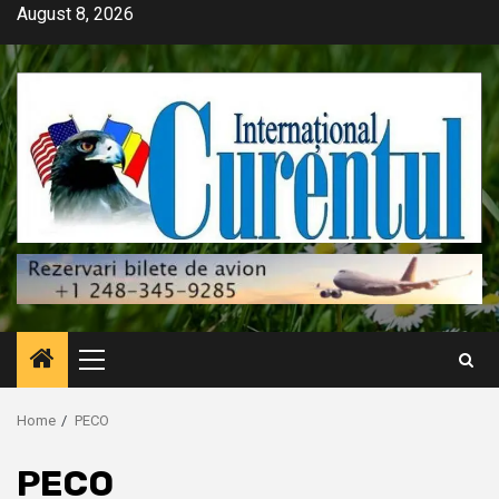
Skip
August 8, 2026
to
content
Primary
Menu
Home
PECO
PECO