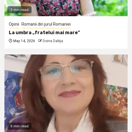
3 min read
Opinii
Romanii din jurul Romaniei
La umbra „fratelui mai mare”
May 14, 2026
Doina Dabija
5 min read