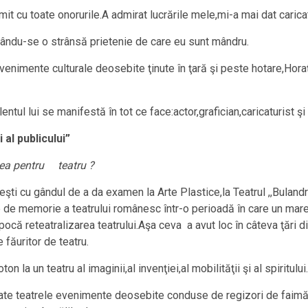
t cu toate onorurile.A admirat lucrările mele,mi-a mai dat caricatu
egându-se o strânsă prietenie de care eu sunt mândru.
enimente culturale deosebite ţinute în ţară şi peste hotare,Hora
ntul lui se manifestă în tot ce face:actor,grafician,caricaturist şi 
 al publicului”
nea pentru teatru ?
i cu gândul de a da examen la Arte Plastice,la Teatrul ,,Bulandr
 de memorie a teatrului românesc într-o perioadă în care un mare 
epocă reteatralizarea teatrului.Aşa ceva a avut loc în câteva ţări 
făuritor de teatru.
 la un teatru al imaginii,al invenţiei,al mobilităţii şi al spiritului.
ate teatrele evenimente deosebite conduse de regizori de faimă cum