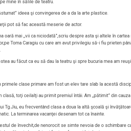
pe mine în sălile de teatru.
sturnat” ideea şi convingerea de a da la arte plastice.
eţii pot să fac această meserie de actor.
 oară mai ,,vii ca niciodată”,scriu despre asta şi altele în carte
or,pe Toma Caragiu cu care am avut privilegiu să-i fiu prieten pân
.
estea au făcut ca eu să dau la teatru şi spre bucuria mea am reuşi
 primele clase primare am fost un elev tare slab la acestă discip
n clasă, toţi ceilalţi au primit premiul întâi. Am ,,pătimit” din cauz
şului Tg.Jiu, eu frecventând clasa a doua la altă şcoală şi învăţăt
tic. La terminarea vacanţei desenam tot ca înainte.
estul de învechit,de nenorocit se simte nevoia de o schimbare ca