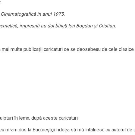
.
şi Cinematografică în anul 1975.
bernetică, împreună au doi băieţi Ion Bogdan şi Cristian.
it în mai multe publicaţii caricaturi ce se deosebeau de c
ulpturi în lemn, după aceste caricaturi.
eu m-am dus la Bucureşti,în ideea să mă întâlnesc cu autorul de d