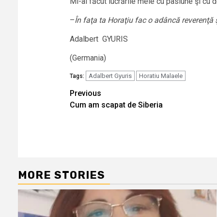
Mi-ai făcut lucrările mele cu pasiune şi cu 
–
În faţa ta Horaţiu fac o adâncă reverenţă 
Adalbert GYURIS
(Germania)
Adalbert Gyuris
Horatiu Malaele
Tags:
Continue
Previous
Cum am scapat de Siberia
Reading
MORE STORIES