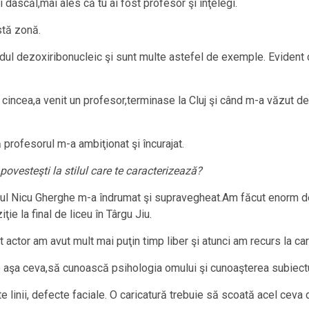
i dascăl,mai ales că tu ai fost profesor şi înţelegi.
stă zonă.
l dezoxiribonucleic şi sunt multe astefel de exemple. Evident că 
 cincea,a venit un profesor,terminase la Cluj şi când m-a văzut 
profesorul m-a ambiţionat şi încurajat.
ovesteşti la stilul care te caracterizează?
ul Nicu Gherghe m-a îndrumat şi supravegheat.Am făcut enorm de
ie la final de liceu în Târgu Jiu.
actor am avut mult mai puţin timp liber şi atunci am recurs la car
e aşa ceva,să cunoască psihologia omului şi cunoaşterea subiectu
 linii, defecte faciale. O caricatură trebuie să scoată acel ceva d