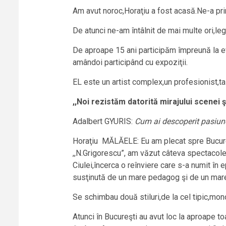
Am avut noroc,Horaţiu a fost acasă.Ne-a primi
De atunci ne-am întâlnit de mai multe ori,l
De aproape 15 ani participăm împreună la ev
amândoi participând cu expoziţii.
EL este un artist complex,un profesionist,tale
,,Noi rezistăm datorită mirajului scenei şi
Adalbert GYURIS:
Cum ai descoperit pasiu
Horaţiu MĂLĂELE: Eu am plecat spre Bucureşt
,,N.Grigorescu”, am văzut câteva spectacole
Ciulei,încerca o reînviere care s-a numit în 
susţinută de un mare pedagog şi de un mare 
Se schimbau două stiluri,de la cel tipic,monoton
Atunci în Bucureşti au avut loc la aproape to