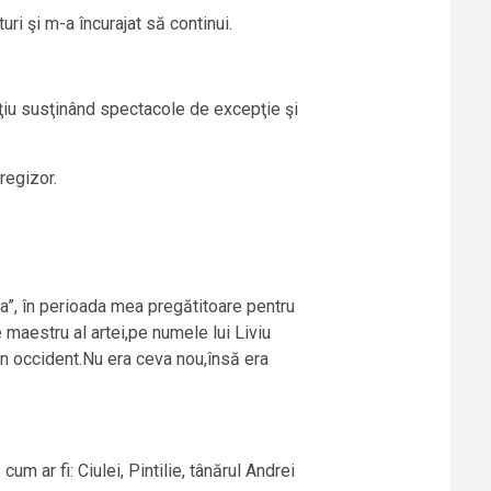
ri şi m-a încurajat să continui.
ţiu susţinând spectacole de excepţie şi
regizor.
a”, în perioada mea pregătitoare pentru
maestru al artei,pe numele lui Liviu
din occident.Nu era ceva nou,însă era
 ar fi: Ciulei, Pintilie, tânărul Andrei