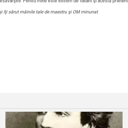
desăvârşire. Pentru mine este extrem de flatant şi acestă prietenie
şi îţi sărut mâinile tale de maestru şi OM minunat
.