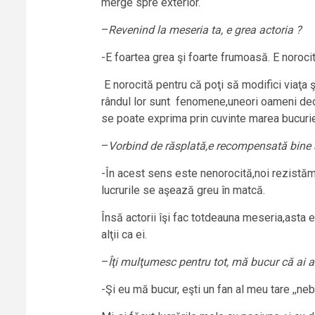
merge spre exterior.
–
Revenind la meseria ta, e grea actoria ?
-E foartea grea şi foarte frumoasă. E noroci
E norocită pentru că poţi să modifici viaţa 
rândul lor sunt fenomene,uneori oameni deos
se poate exprima prin cuvinte marea bucurie
–
Vorbind de răsplată,e recompensată bine
-În acest sens este nenorocită,noi rezistăm 
lucrurile se aşează greu în matcă.
Însă actorii îşi fac totdeauna meseria,asta e
alţii ca ei.
–
Îţi mulţumesc pentru tot, mă bucur că ai av
-Şi eu mă bucur, eşti un fan al meu tare ,,neb