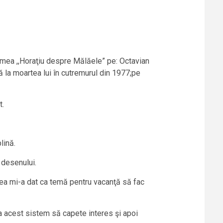
a mea ,,Horaţiu despre Mălăele” pe: Octavian
ă la moartea lui în cutremurul din 1977;pe
t.
lină.
a desenului.
oarea mi-a dat ca temă pentru vacanţă să fac
 acest sistem să capete interes şi apoi