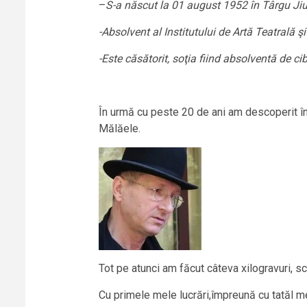
–
S-a născut la 01 august 1952 în Târgu Jiu
-Absolvent al Institutului de Artă Teatrală 
-Este căsătorit, soţia fiind absolventă de ci
În urmă cu peste 20 de ani am descoper
Mălăele.
Tot pe atunci am făcut câteva xilogravuri, sc
Cu primele mele lucrări,împreună cu tatăl m