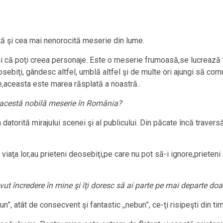
tă şi cea mai nenorocită meserie din lume.
şi că poţi creea personaje. Este o meserie frumoasă,se lucrează în
ebiţi, gândesc altfel, umblă altfel şi de multe ori ajungi să com
,aceasta este marea răsplată a noastră..
 acestă nobilă meserie în România?
datorită mirajului scenei şi al publicului. Din păcate încă trave
 viaţa lor,au prieteni deosebiţi,pe care nu pot să-i ignore,prieten
ut încredere în mine şi îţi doresc să ai parte pe mai departe doa
un”, atât de consecvent şi fantastic ,,nebun”, ce-ţi risipeşti din tim