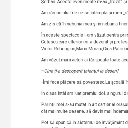
Şerban. Aceste evenimente m-au ,,trezit” şi 
Am rămas uluit de ce se întâmpla şi mi-a ,,ră
Am zis că în nebunia mea şi în nebunia tiner
În aceste spectacole i-am văzut pentru prima
Cotescu,care ulterior mi-a devenit şi profes
Victor Rebengiuc,Marin Moraru,Gina Patrichi
Am văzut marii actori ai ţării,poate toate ac
–
Cine ţi-a descoperit talentul la desen?
-Îmi face plăcere să povestesc.La şcoală în
În clasa întâi am luat premiul doi, singurul di
Părinţii mei s-au mutat în alt cartier al ora
cât mai multe desene, să devin mai îndemâna
Pot să spun că în sistemul de învăţământ d