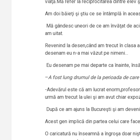
viaţă.Mă refer la reciprocitarea dintre elev ş
Am doi băieţi şi ştiu ce se întâmplă în acea
Mă gândesc uneori de ce am învăţat de acidu
am uitat.
Revenind la desen,când am trecut în clasa a
desenam eu n-a mai văzut pe nimeni…
Eu desenam pe mai departe ca înainte, însă 
–
A fost lung drumul de la perioada de care p
-Adevărul este că am lucrat enorm,profesor
urmă am trecut la ulei şi am avut chiar expoziţ
După ce am ajuns la Bucureşti şi am devenit 
Acest gen implică din partea celui care fac
O caricatură nu înseamnă a îngroşa doar nişte