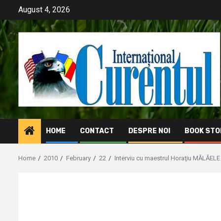
Skip
August 4, 2026
to
content
HOME
CONTACT
DESPRE NOI
BOOK STO
Home
2010
February
22
Interviu cu maestrul Horaţiu MĂLĂELE