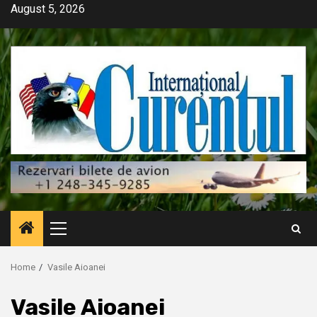
Skip
August 5, 2026
to
content
Primary
Menu
Home
Vasile Aioanei
Vasile Aioanei