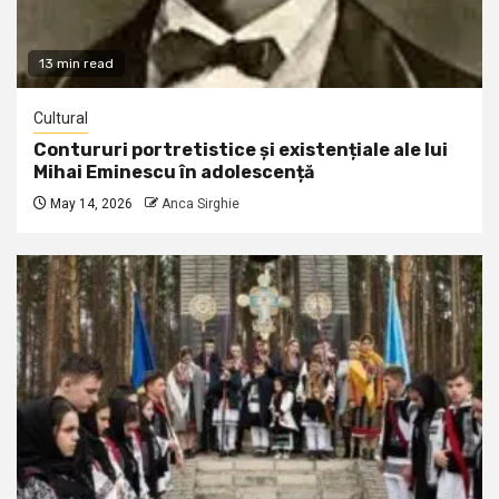
13 min read
Cultural
Contururi portretistice și existențiale ale lui
Mihai Eminescu în adolescență
May 14, 2026
Anca Sirghie