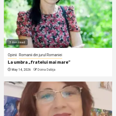
3 min read
Opinii
Romanii din jurul Romaniei
La umbra „fratelui mai mare”
May 14, 2026
Doina Dabija