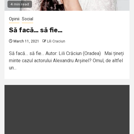
4 min read
Opinii
Social
Să facă… să fie…
March 11, 2021
Lili Craciun
Să facă… să fie… Autor: Lili Crăciun (Oradea) Mai țineți
minte cazul actorului Alexandru Arșinel? Omul, de altfel
un...