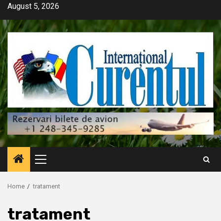
Skip
August 5, 2026
to
content
Primary
Menu
Home
tratament
tratament