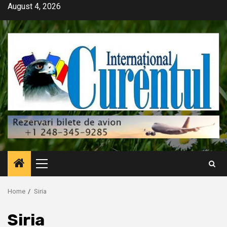
Skip
August 4, 2026
to
content
Primary
Menu
Home
Siria
Siria