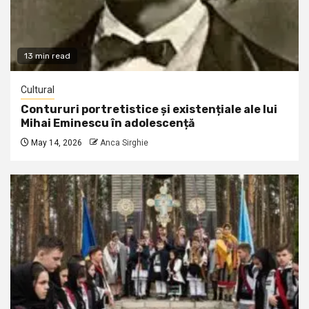
13 min read
Cultural
Contururi portretistice și existențiale ale lui
Mihai Eminescu în adolescență
May 14, 2026
Anca Sirghie