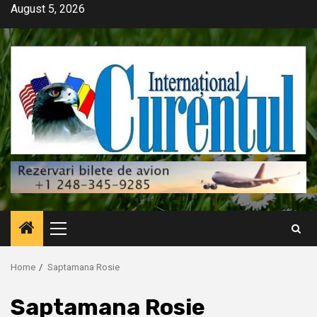
Skip
August 5, 2026
to
content
Primary
Menu
Home
Saptamana Rosie
Saptamana Rosie