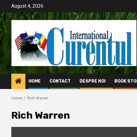
Skip
August 4, 2026
to
content
HOME
CONTACT
DESPRE NOI
BOOK STO
Home
Rich Warren
Rich Warren