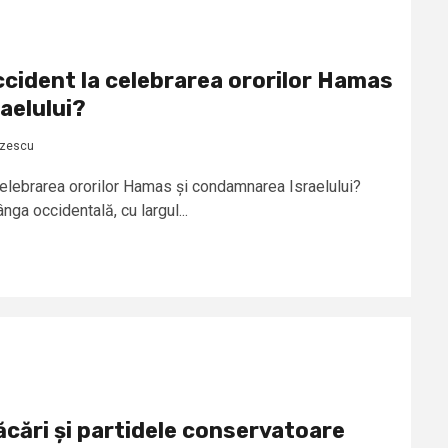
ccident la celebrarea ororilor Hamas
aelului?
azescu
celebrarea ororilor Hamas și condamnarea Israelului?
a occidentală, cu largul...
lăcări și partidele conservatoare