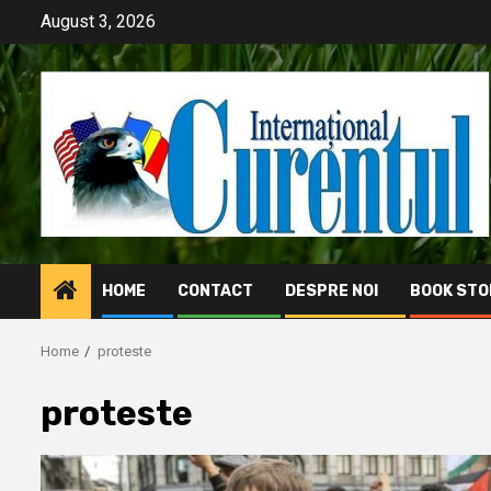
Skip
August 3, 2026
to
content
HOME
CONTACT
DESPRE NOI
BOOK STO
Home
proteste
proteste