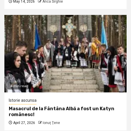
May 14, 2026
Anca Sirghie
4 min read
Istorie ascunsa
Masacrul de la Fântâna Albă a fost un Katyn
românesc!
April 27, 2026
Ionuţ Ţene