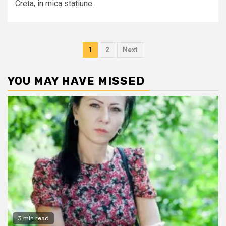
Creta, în mica stațiune...
Posts
1
2
Next
pagination
YOU MAY HAVE MISSED
3 min read