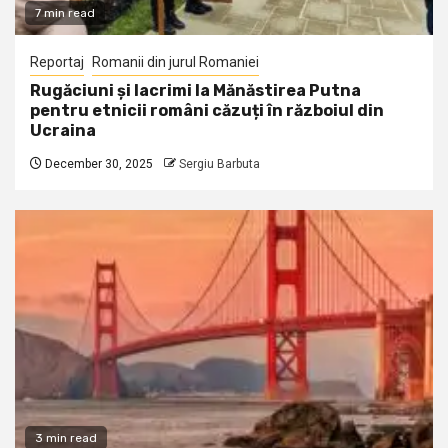
7 min read
Reportaj
Romanii din jurul Romaniei
Rugăciuni și lacrimi la Mănăstirea Putna
pentru etnicii români căzuți în războiul din
Ucraina
December 30, 2025
Sergiu Barbuta
3 min read