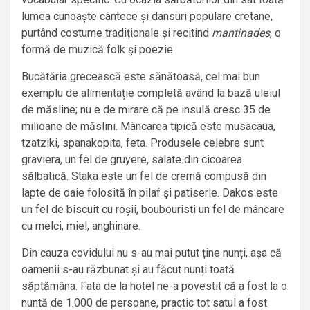
lumea cunoaște cântece și dansuri populare cretane,
purtând costume tradiționale și recitind
mantinades
, o
formă de muzică folk şi poezie.
Bucătăria grecească este sănătoasă, cel mai bun
exemplu de alimentație completă având la bază uleiul
de măsline; nu e de mirare că pe insulă cresc 35 de
milioane de măslini. Mâncarea tipică este musacaua,
tzatziki, spanakopita, feta. Produsele celebre sunt
graviera, un fel de gruyere, salate din cicoarea
sălbatică. Staka este un fel de cremă compusă din
lapte de oaie folosită în pilaf și patiserie. Dakos este
un fel de biscuit cu roșii, boubouristi un fel de mâncare
cu melci, miel, anghinare.
Din cauza covidului nu s-au mai putut ține nunți, așa că
oamenii s-au răzbunat și au făcut nunți toată
săptămâna. Fata de la hotel ne-a povestit că a fost la o
nuntă de 1.000 de persoane, practic tot satul a fost