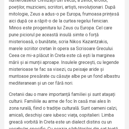
numeroaselor civilizații din trecut, a zeilor, eroilor,
poeților, muzicieni, scriitori, artiști, revoluționari. După
mitologie, Zeus a adus-o pe Europa, frumoasa prințesă
aici după ce a răpit-o de la curtea regelui fenician.
Minos este progenitura lui Zeus cu Europa. Cel care
pune piciorul pe această insulă simte o forță
misterioasă, o bunătate, scria Nikos Kazantzakis,
marele scriitor cretan în opera sa Scrisoare Grecului.
Ceea ce mi-a plăcut în Creta este că ești la marginea
mării și ai munții aproape. Insulele grecești, cu legende
misterioase te fac sa visezi, cu peisaje aride și
muntoase presărate cu căsuțe albe pe un fond albastru
mediteranean și un cer fără nori.
Cretanii dau o mare importanță familiei și sunt atașați
culturii. Familiile au arme de foc în casă mai ales în
zona rurală, fiind o tradiție culturală. Sunt oameni calzi,
amicali, deschiși care iubesc viața, ospitalieri. Limba
greacă vorbită în Creta este un dialect distins cu un
vocabular specific. Cu ocazia sărbătorilor din sat toată