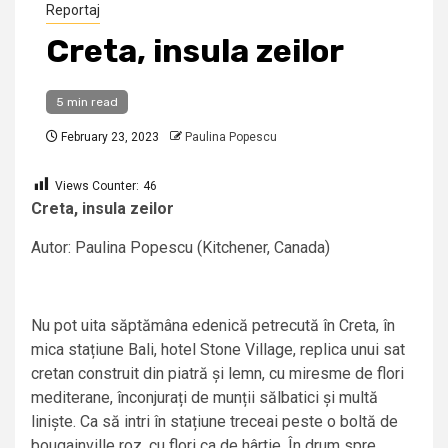
Reportaj
Creta, insula zeilor
5 min read
February 23, 2023
Paulina Popescu
Views Counter:
46
Creta, insula zeilor
Autor: Paulina Popescu (Kitchener, Canada)
Nu pot uita săptămâna edenică petrecută în Creta, în
mica stațiune Bali, hotel Stone Village, replica unui sat
cretan construit din piatră și lemn, cu miresme de flori
mediterane, înconjurați de munții sălbatici și multă
liniște. Ca să intri în stațiune treceai peste o boltă de
bougainville roz, cu flori ca de hârtie. În drum spre