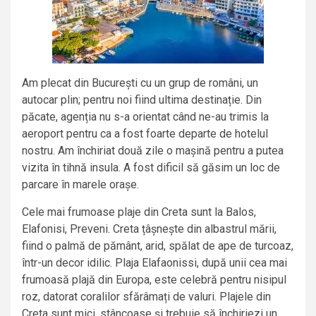
Am plecat din București cu un grup de români, un
autocar plin; pentru noi fiind ultima destinație. Din
păcate, agenția nu s-a orientat când ne-au trimis la
aeroport pentru ca a fost foarte departe de hotelul
nostru. Am închiriat două zile o mașină pentru a putea
vizita în tihnă insula. A fost dificil să găsim un loc de
parcare în marele orașe.
Cele mai frumoase plaje din Creta sunt la Balos,
Elafonisi, Preveni. Creta țâșnește din albastrul mării,
fiind o palmă de pământ, arid, spălat de ape de turcoaz,
într-un decor idilic. Plaja Elafaonissi, după unii cea mai
frumoasă plajă din Europa, este celebră pentru nisipul
roz, datorat coralilor sfărâmați de valuri. Plajele din
Creta sunt mici, stâncoase și trebuie să închiriezi un