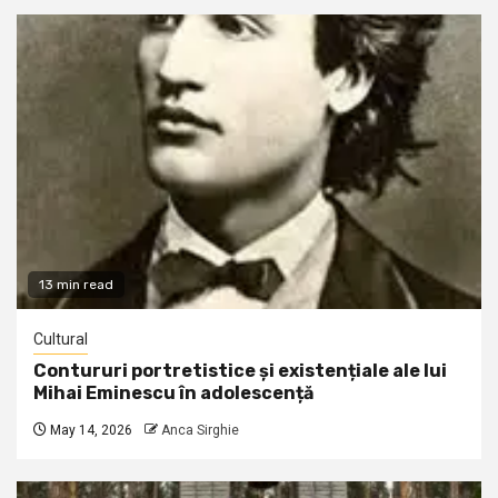
13 min read
Cultural
Contururi portretistice și existențiale ale lui
Mihai Eminescu în adolescență
May 14, 2026
Anca Sirghie