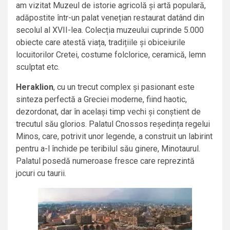
am vizitat Muzeul de istorie agricolă și artă populară,
adăpostite într-un palat venețian restaurat datând din
secolul al XVII-lea. Colecția muzeului cuprinde 5.000
obiecte care atestă viața, tradițiile și obiceiurile
locuitorilor Cretei, costume folclorice, ceramică, lemn
sculptat etc.
Heraklion
,
cu un trecut complex și pasionant
este
sinteza perfectă a Greciei moderne, fiind haotic,
dezordonat, dar în același timp vechi și conștient de
trecutul său glorios. Palatul Cnossos reședința regelui
Minos, care, potrivit unor legende, a construit un labirint
pentru a-l închide pe teribilul său ginere, Minotaurul.
Palatul posedă numeroase fresce care reprezintă
jocuri cu taurii.