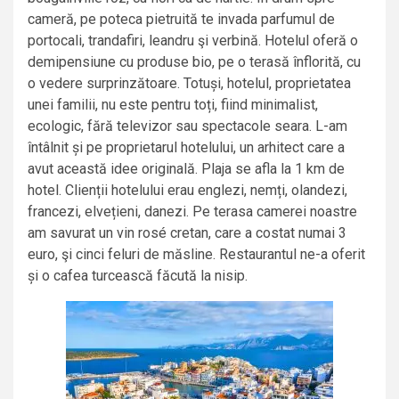
cameră, pe poteca pietruită te invada parfumul de
portocali, trandafiri, leandru şi verbină. Hotelul oferă o
demipensiune cu produse bio, pe o terasă înflorită, cu
o vedere surprinzătoare. Totuși, hotelul, proprietatea
unei familii, nu este pentru toți, fiind minimalist,
ecologic, fără televizor sau spectacole seara. L-am
întâlnit și pe proprietarul hotelului, un arhitect care a
avut această idee originală. Plaja se afla la 1 km de
hotel. Clienții hotelului erau englezi, nemți, olandezi,
francezi, elvețieni, danezi. Pe terasa camerei noastre
am savurat un vin rosé cretan, care a costat numai 3
euro, şi cinci feluri de măsline. Restaurantul ne-a oferit
și o cafea turcească făcută la nisip.