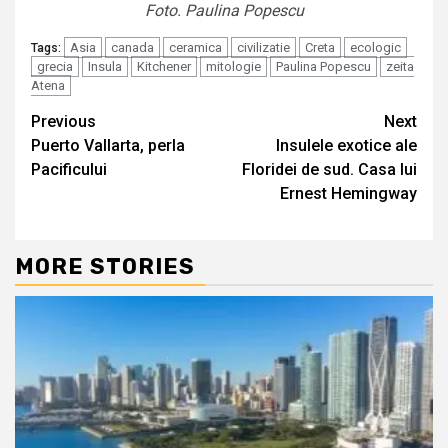
Foto. Paulina Popescu
Asia
canada
ceramica
civilizatie
Creta
ecologic
Tags:
grecia
Insula
Kitchener
mitologie
Paulina Popescu
zeita
Atena
Continue
Previous
Next
Puerto Vallarta, perla
Insulele exotice ale
Reading
Pacificului
Floridei de sud. Casa lui
Ernest Hemingway
MORE STORIES