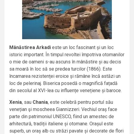
Mânăstirea Arkadi
este un loc fascinant și un loc
istoric important. În timpul revoltei împotriva otomanilor
o mie de oameni s-au ascuns în mânăstire și au decis
sa moară în loc să se predea turcilor (1866). Este
încarnarea rezistenței eroice și rămâne încă astăzi un
loc de pelerinaj. Biserica posedă o magnifică fațadă
din secolul al XVI-lea cu influențe venețiene și baroce.
Xenia
,
sau
Chania
,
este celebră pentru portul său
venețian şi moscheea Giannizzeri. Vechiul oraș face
parte din patrimoniul UNESCO, fiind un amestec de
arhitectură, tradiții italiene și otomane. Orașul este
superb, un oraș alb cu străzi pavate și decorate de flori