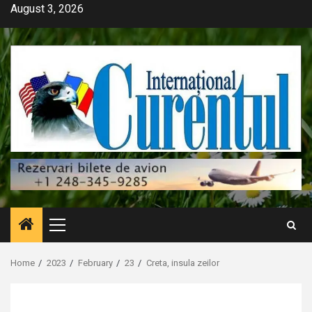
Skip
August 3, 2026
to
content
Primary
Menu
Home
2023
February
23
Creta, insula zeilor