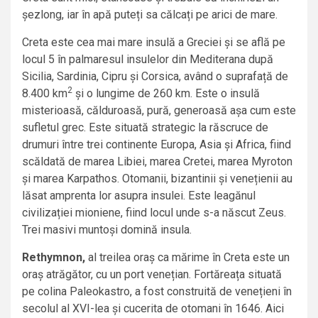
șezlong, iar în apă puteți sa călcați pe arici de mare.
Creta este cea mai mare insulă a Greciei și se află pe
locul 5 în palmaresul insulelor din Mediterana după
Sicilia, Sardinia, Cipru și Corsica, având o suprafață de
2
8.400 km
și o lungime de 260 km. Este o insulă
misterioasă, călduroasă, pură, generoasă așa cum este
sufletul grec. Este situată strategic la răscruce de
drumuri între trei continente Europa, Asia și Africa, fiind
scăldată de marea Libiei, marea Cretei, marea Myroton
și marea Karpathos. Otomanii, bizantinii și venețienii au
lăsat amprenta lor asupra insulei. Este leagănul
civilizației mioniene, fiind locul unde s-a născut Zeus.
Trei masivi muntoși domină insula.
Rethymnon,
al treilea oraș ca mărime în Creta este un
oraș atrăgător, cu un port venețian. Fortăreața situată
pe colina Paleokastro, a fost construită de venețieni în
secolul al XVI-lea și cucerita de otomani în 1646. Aici