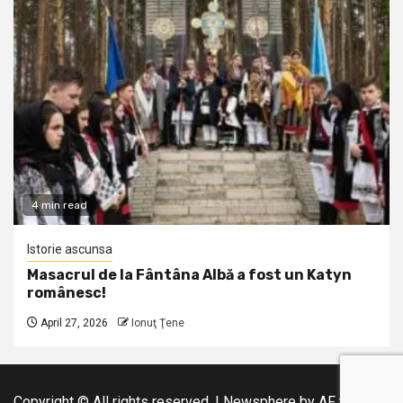
4 min read
Istorie ascunsa
Masacrul de la Fântâna Albă a fost un Katyn
românesc!
April 27, 2026
Ionuţ Ţene
Copyright © All rights reserved.
|
Newsphere
by AF themes.