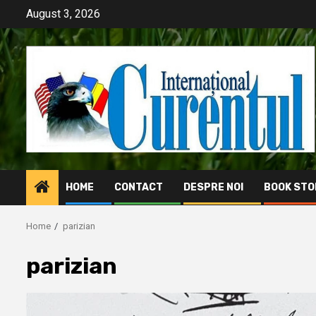
Skip
August 3, 2026
to
content
HOME
CONTACT
DESPRE NOI
BOOK STO
Home
parizian
parizian