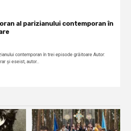
ioran al parizianului contemporan în
are
izianului contemporan în trei episode grăitoare Autor:
r și eseist, autor...