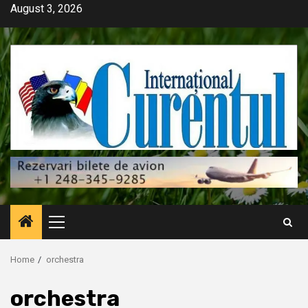
Skip
August 3, 2026
to
content
Primary
Menu
Home
orchestra
orchestra