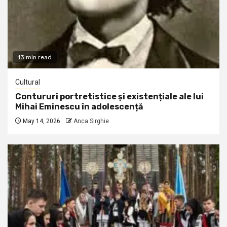
13 min read
Cultural
Contururi portretistice și existențiale ale lui
Mihai Eminescu în adolescență
May 14, 2026
Anca Sirghie