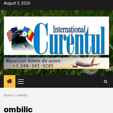
Skip
August 3, 2026
to
content
Primary
Menu
Home
ombilic
ombilic