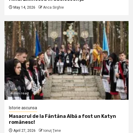
May 14, 2026
Anca Sirghie
4 min read
Istorie ascunsa
Masacrul de la Fântâna Albă a fost un Katyn
românesc!
April 27, 2026
Ionuţ Ţene