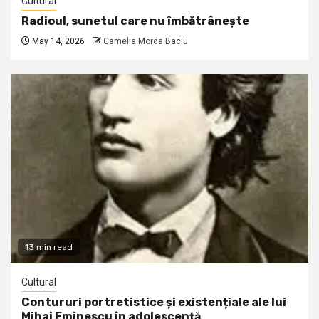
Cultural
Radioul, sunetul care nu îmbătrânește
May 14, 2026
Camelia Morda Baciu
13 min read
Cultural
Contururi portretistice și existențiale ale lui
Mihai Eminescu în adolescență