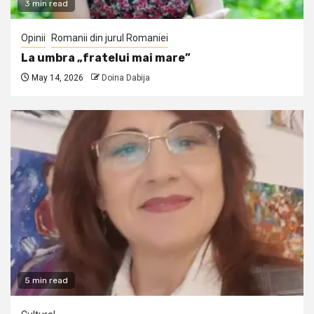
3 min read
Opinii
Romanii din jurul Romaniei
La umbra „fratelui mai mare”
May 14, 2026
Doina Dabija
5 min read