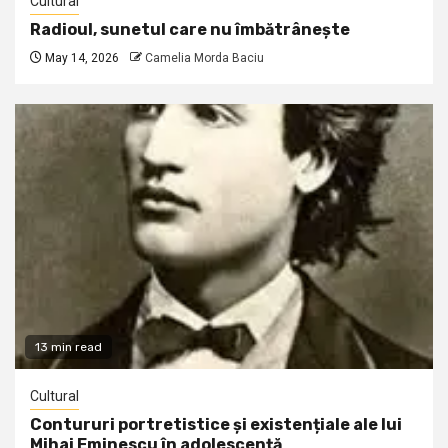
Cultural
Radioul, sunetul care nu îmbătrânește
May 14, 2026
Camelia Morda Baciu
13 min read
Cultural
Contururi portretistice și existențiale ale lui
Mihai Eminescu în adolescență