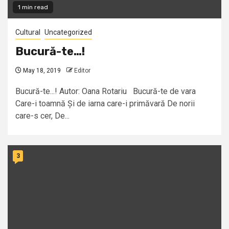
1 min read
Cultural
Uncategorized
Bucură-te…!
May 18, 2019
Editor
Bucură-te...! Autor: Oana Rotariu Bucură-te de vara
Care-i toamnă Și de iarna care-i primăvară De norii
care-s cer, De...
3