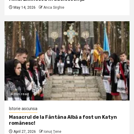
May 14, 2026
Anca Sirghie
4 min read
Istorie ascunsa
Masacrul de la Fântâna Albă a fost un Katyn
românesc!
April 27, 2026
Ionuţ Ţene