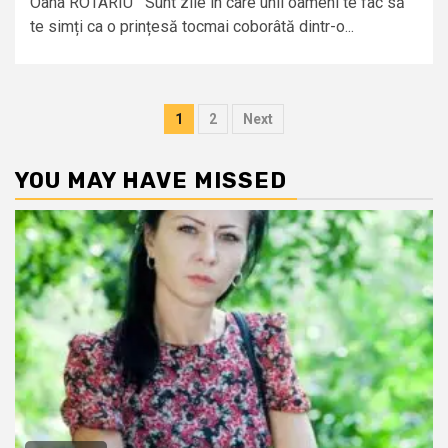
Oana ROTARIU Sunt zile în care unii oameni te fac să
te simți ca o prințesă tocmai coborâtă dintr-o...
Posts
1
2
Next
pagination
YOU MAY HAVE MISSED