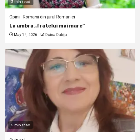
3 min read
Opinii
Romanii din jurul Romaniei
La umbra „fratelui mai mare”
May 14, 2026
Doina Dabija
5 min read