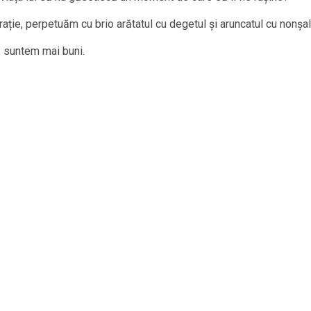
erație, perpetuăm cu brio arătatul cu degetul și aruncatul cu nonșa
ă suntem mai buni.