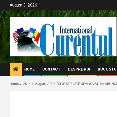
Skip
August 3, 2026
to
content
HOME
CONTACT
DESPRE NOI
BOOK STO
Home
2014
August
7
”CINE SE SIMTE NEVINOVAT, SĂ ARUNC