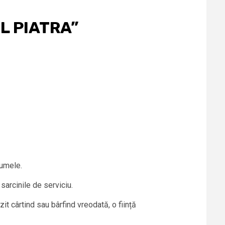
L PIATRA”
numele.
sarcinile de serviciu.
it cârtind sau bârfind vreodată, o ființă