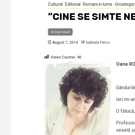
Cultural
Editorial
Romani in lume
Uncategor
”CINE SE SIMTE N
4 min read
August 7, 2014
Gabriela Petcu
Views Counter:
40
Oana R
Gândurile
Ieri mi-a
O fătucă,
Profesion
veselă ș