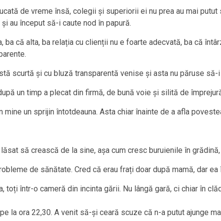
ucată de vreme însă, colegii și superiorii ei nu prea au mai putut 
și au început să-i caute nod în papură.
, ba că alta, ba relația cu clienții nu e foarte adecvată, ba că întâ
parente.
fustă scurtă și cu bluză transparentă venise și asta nu păruse să-
după un timp a plecat din firmă, de bună voie și silită de împrejură
 mine un sprijin întotdeauna. Asta chiar înainte de a afla povestea
lăsat să crească de la sine, așa cum cresc buruienile în grădină, 
robleme de sănătate. Cred că erau frați doar după mamă, dar ea îl
 toți într-o cameră din incinta gării. Nu lângă gară, ci chiar în c
m pe la ora 22,30. A venit să-și ceară scuze că n-a putut ajunge m