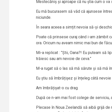
Mestecăniș și aproape că nu știa cum o va s
Eu mă bucurasem să văd că ajunsese întrea
niciunde.
În seara aceea a simțit nevoia să-și desch
Poate că prinsese curaj când i-am zâmbit ca
ora. Oricum nu aveam nimic mai bun de făcu
Mi-a replicat : ”Știi, Oana?! Eu puteam să l
trăiesc sau am nevoie de ceva.”
M-a rugat să o las să mă sărute și să mă î
Eu știu să îmbrățișez și înțeleg câtă nevoi
Am îmbrățișat-o cu drag.
După ce n-am mai fost colege de serviciu, a
Plecase în Noua Zeelandă să aibă grijă de ma