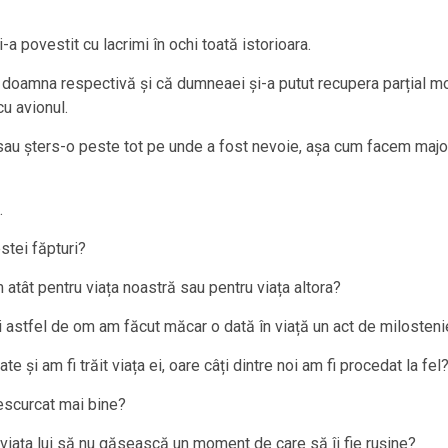
a povestit cu lacrimi în ochi toată istorioara.
doamna respectivă și că dumneaei și-a putut recupera parțial motil
cu avionul.
 sau șters-o peste tot pe unde a fost nevoie, așa cum facem maj
…
estei făpturi?
 atât pentru viața noastră sau pentru viața altora?
ui astfel de om am făcut măcar o dată în viață un act de milosten
e și am fi trăit viața ei, oare câți dintre noi am fi procedat la fel
escurcat mai bine?
 viața lui să nu găsească un moment de care să îi fie rușine?