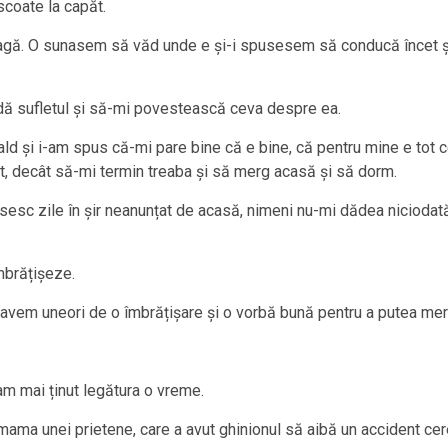
coate la capăt.
gă. O sunasem să văd unde e și-i spusesem să conducă încet și 
idă sufletul și să-mi povestească ceva despre ea.
ld și i-am spus că-mi pare bine că e bine, că pentru mine e tot c
t, decât să-mi termin treaba și să merg acasă și să dorm.
ipsesc zile în șir neanunțat de acasă, nimeni nu-mi dădea nicioda
mbrățișeze.
e avem uneori de o îmbrățișare și o vorbă bună pentru a putea me
m mai ținut legătura o vreme.
ma unei prietene, care a avut ghinionul să aibă un accident cereb