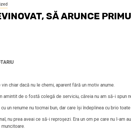
ized
EVINOVAT, SĂ ARUNCE PRIMU
OTARIU
 vin chiar dacă nu le chemi, aparent fără un motiv anume.
m amintit de o fostă colegă de serviciu, căreia nu am să-i spun 
 cu un renume nu tocmai bun, dar care își îndeplinea cu brio toate 
al, nu prea aveai ce să-i reproșezi. Era un om pe care nu l-am auz
i muncitoare.