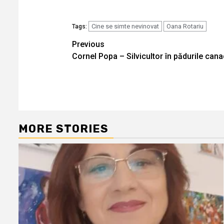
Cine se simte nevinovat
Oana Rotariu
Tags:
Continue
Previous
Cornel Popa – Silvicultor în pădurile can
Reading
MORE STORIES