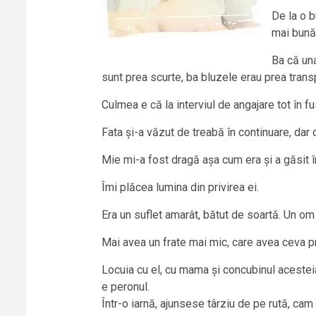
De la o b
mai bună 
Ba că una
sunt prea scurte, ba bluzele erau prea trans
Culmea e că la interviul de angajare tot în 
Fata și-a văzut de treabă în continuare, dar 
Mie mi-a fost dragă așa cum era și a găsit în
Îmi plăcea lumina din privirea ei.
Era un suflet amarât, bătut de soartă. Un om 
Mai avea un frate mai mic, care avea ceva p
Locuia cu el, cu mama și concubinul acesteia,
e peronul.
Într-o iarnă, ajunsese târziu de pe rută, ca