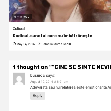
5 min read
Cultural
Radioul, sunetul care nu îmbătrânește
May 14, 2026
Camelia Morda Baciu
1 thought on “
”CINE SE SIMTE NEV
busuioc
says:
August 10, 2014 at 8:01 am
Adevarata sau nu,relatarea este emotionanta.Au
Reply