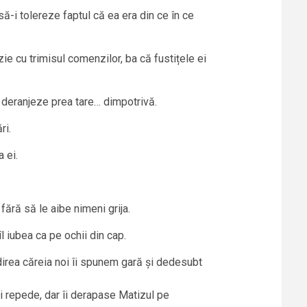
să-i tolereze faptul că ea era din ce în ce
rzie cu trimisul comenzilor, ba că fustițele ei
i deranjeze prea tare… dimpotrivă.
ri.
 ei.
fără să le aibe nimeni grija.
 iubea ca pe ochii din cap.
lădirea căreia noi îi spunem gară și dedesubt
ai repede, dar îi derapase Matizul pe