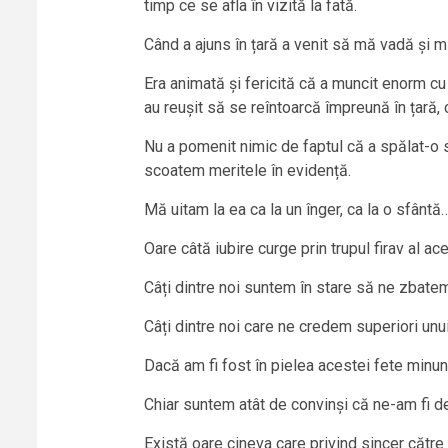
timp ce se afla în vizită la fată.
Când a ajuns în țară a venit să mă vadă și mi-
Era animată și fericită că a muncit enorm cu 
au reușit să se reîntoarcă împreună în țară, 
Nu a pomenit nimic de faptul că a spălat-o
scoatem meritele în evidență.
Mă uitam la ea ca la un înger, ca la o sfântă
Oare câtă iubire curge prin trupul firav al ac
Câți dintre noi suntem în stare să ne zbatem
Câți dintre noi care ne credem superiori un
Dacă am fi fost în pielea acestei fete minunat
Chiar suntem atât de convinși că ne-am fi d
Există oare cineva care privind sincer către