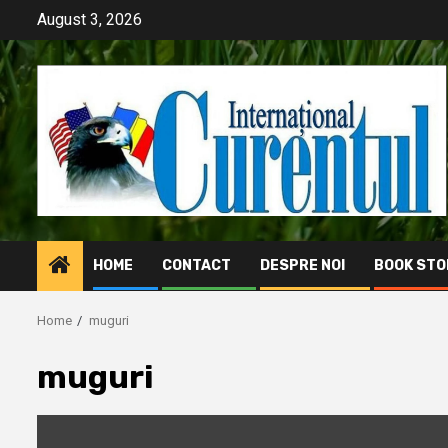
Skip
August 3, 2026
to
content
HOME
CONTACT
DESPRE NOI
BOOK STO
Home
muguri
muguri