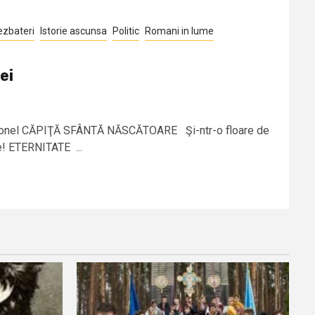
ezbateri
Istorie ascunsa
Politic
Romani in lume
ei
: Ionel CĂPIŢĂ SFÂNTĂ NĂSCĂTOARE Şi-ntr-o floare de
! ETERNITATE ...