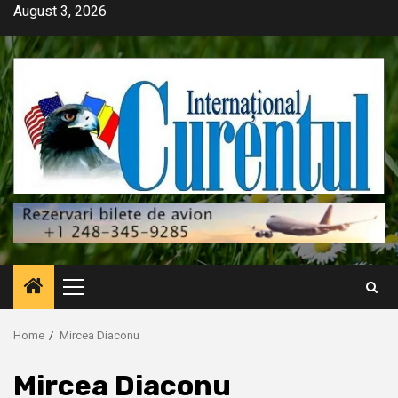
Skip
August 3, 2026
to
content
Primary
Menu
Home
Mircea Diaconu
Mircea Diaconu