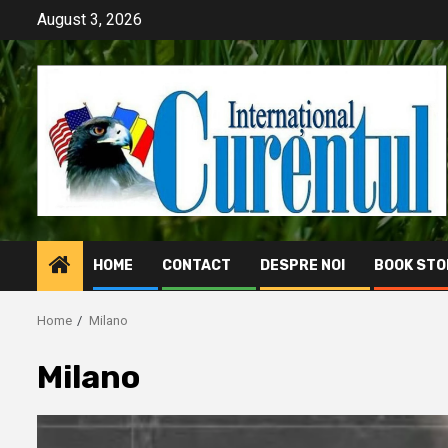
Skip
August 3, 2026
to
content
HOME
CONTACT
DESPRE NOI
BOOK STO
Home
Milano
Milano