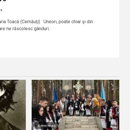
ca
aria Toacă (Cernăuţi) Uneori, poate chiar şi din
re ne răscolesc gânduri...
4 min read