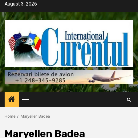
Skip
August 3, 2026
to
content
Primary
Menu
Home
Maryellen Badea
Maryellen Badea