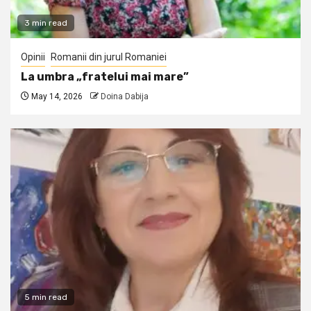
3 min read
Opinii
Romanii din jurul Romaniei
La umbra „fratelui mai mare”
May 14, 2026
Doina Dabija
5 min read