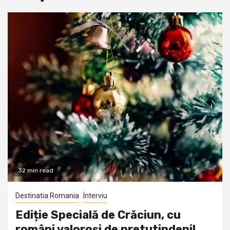
32 min read
Destinatia Romania
Interviu
Ediție Specială de Crăciun, cu
români valoroși de pretutindeni!