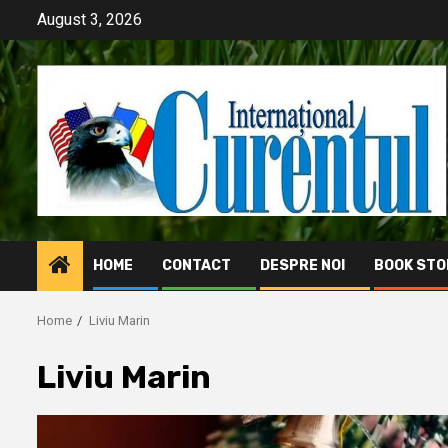
Skip
August 3, 2026
to
content
HOME
CONTACT
DESPRE NOI
BOOK STO
Home
Liviu Marin
Liviu Marin