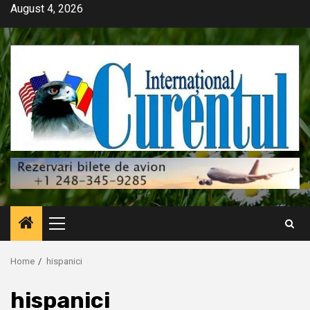
Skip
August 4, 2026
to
content
Primary
Menu
Home
hispanici
hispanici