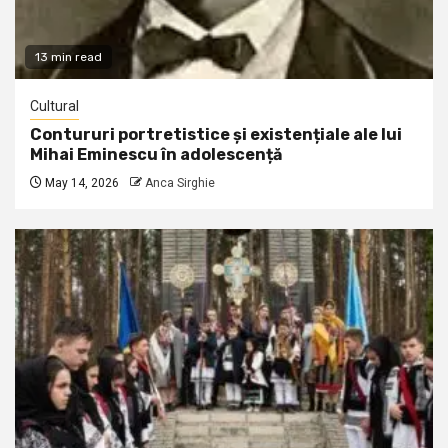
13 min read
Cultural
Contururi portretistice și existențiale ale lui
Mihai Eminescu în adolescență
May 14, 2026
Anca Sirghie