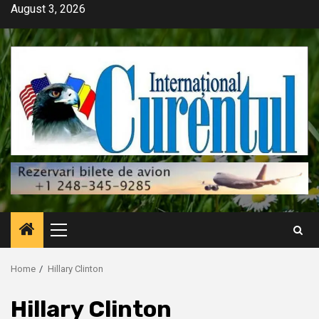
Skip
August 3, 2026
to
content
Primary
Menu
Home
Hillary Clinton
Hillary Clinton