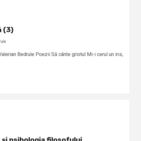
ă (3)
rule
Valerian Bedrule Poezii Să cânte griotul Mi-i cerul un iris,
i și psihologia filosofului