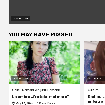
4 min read
YOU MAY HAVE MISSED
3 min read
5 min read
Opinii
Romanii din jurul Romaniei
Cultural
La umbra „fratelui mai mare”
Radioul,
îmbătrâ
May 14, 2026
Doina Dabija