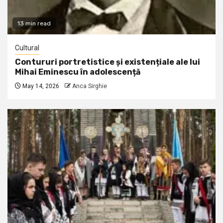
13 min read
Cultural
Contururi portretistice și existențiale ale lui
Mihai Eminescu în adolescență
May 14, 2026
Anca Sirghie