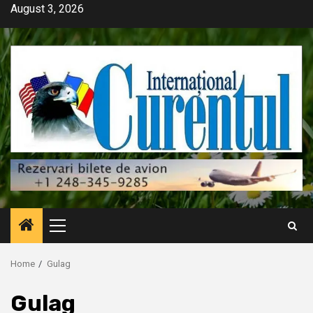
Skip
August 3, 2026
to
content
Primary
Menu
Home
Gulag
Gulag