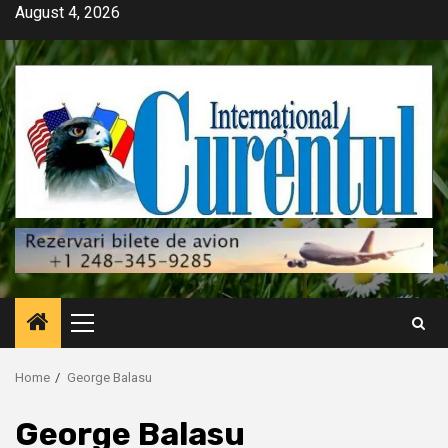
Skip
August 4, 2026
to
content
Primary
Menu
Home
George Balasu
George Balasu